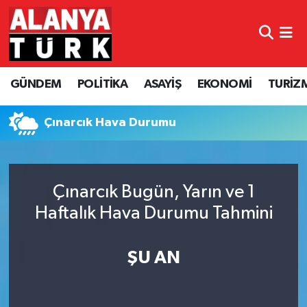
GÜNDEM
Nöbetçi Eczaneler
GÜNDEM
POLİTİKA
ASAYİŞ
EKONOMİ
TURİZ
POLİTİKA
Hava Durumu
ASAYİŞ
Namaz Vakitleri
Çınarcık Hava Durumu
EKONOMİ
Trafik Durumu
Çınarcık Bugün, Yarın ve 1
TURİZM
Süper Lig Puan Durumu ve Fikstür
Haftalık Hava Durumu Tahmini
SPOR
Tüm Manşetler
ŞU AN
ÇEVRE
Son Dakika Haberleri
KÜLTÜR SANAT
Haber Arşivi