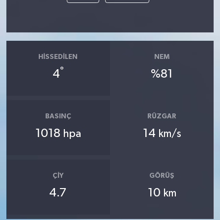
HISSEDILEN
NEM
°
4
%81
BASINÇ
RÜZGAR
1018
14
hpa
km/s
ÇIY
GÖRÜŞ
4.7
10
km