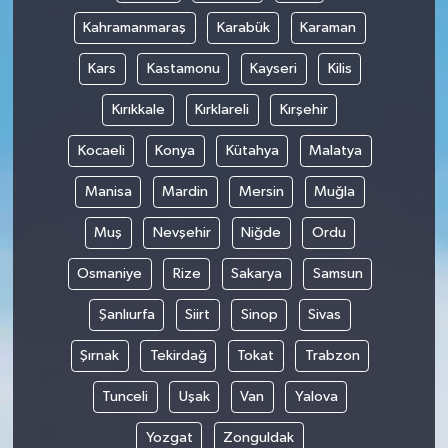
Kahramanmaraş
Karabük
Karaman
Kars
Kastamonu
Kayseri
Kilis
Kırıkkale
Kırklareli
Kırşehir
Kocaeli
Konya
Kütahya
Malatya
Manisa
Mardin
Mersin
Muğla
Muş
Nevşehir
Niğde
Ordu
Osmaniye
Rize
Sakarya
Samsun
Şanlıurfa
Siirt
Sinop
Sivas
Şırnak
Tekirdağ
Tokat
Trabzon
Tunceli
Uşak
Van
Yalova
Yozgat
Zonguldak