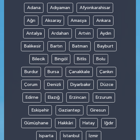
Adana
Adıyaman
Afyonkarahisar
Ağrı
Aksaray
Amasya
Ankara
Antalya
Ardahan
Artvin
Aydın
Balıkesir
Bartın
Batman
Bayburt
Bilecik
Bingöl
Bitlis
Bolu
Burdur
Bursa
Çanakkale
Çankırı
Çorum
Denizli
Diyarbakır
Düzce
Edirne
Elazığ
Erzincan
Erzurum
Eskişehir
Gaziantep
Giresun
Gümüşhane
Hakkâri
Hatay
Iğdır
Isparta
İstanbul
İzmir