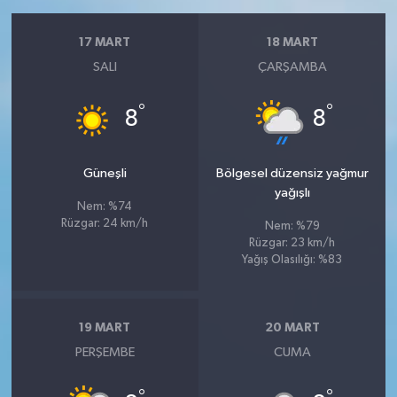
17 MART
18 MART
SALI
ÇARŞAMBA
°
°
8
8
Güneşli
Bölgesel düzensiz yağmur
yağışlı
Nem: %74
Rüzgar: 24 km/h
Nem: %79
Rüzgar: 23 km/h
Yağış Olasılığı: %83
19 MART
20 MART
PERŞEMBE
CUMA