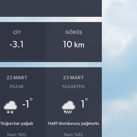
ÇIY
GÖRÜŞ
-3.1
10
km
22 MART
23 MART
PAZAR
PAZARTESI
°
°
-1
1
Yoğun kar yağışlı
Hafif dondurucu yağmurlu
Nem: %92
Nem: %82