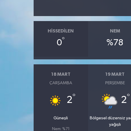
HISSEDILEN
NEM
°
0
%78
18 MART
19 MART
ÇARŞAMBA
PERŞEMBE
°
°
2
2
Güneşli
Bölgesel düzensiz y
yağışlı
Nem: %71