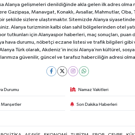
ka Alanya gelişmeleri denildiğinde akla gelen ilk adres olma
e Gazipaşa, Manavgat, Konaklı, Avsallar, Mahmutlar, Oba, 
 bir şekilde sizlere ulaştırmaktır. Sitemizde Alanya siyasetin
iniz. Alanya turizminin kalbi olan sahil bölgelerinden otel yat
or tutkunları için Alanyaspor haberleri, maç sonuçları, puan 
 hava durumu, nöbetçi eczane listesi ve trafik bilgileri gibi
z. Alanya Türk olarak, Akdeniz’in incisi Alanya’nın kültürel, s
larımıza güvenilir, güncel ve tarafsız haberciliğin adresi ol
va Durumu
Namaz Vakitleri
 Manşetler
Son Dakika Haberleri