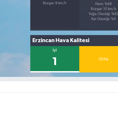
Rüzgar: 8 km/h
Nem: %68
Rüzgar: 10 km/h
Yağış Olasılığı: %8
Kar Olasılığı: %9
Erzincan Hava Kalitesi
İyi
1
Orta