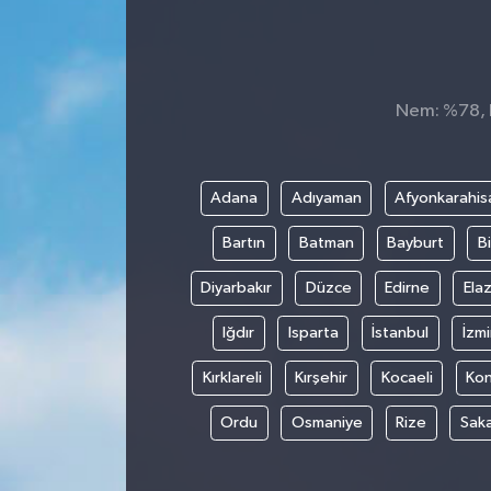
Nem: %78, H
Adana
Adıyaman
Afyonkarahis
Bartın
Batman
Bayburt
Bi
Diyarbakır
Düzce
Edirne
Elaz
Iğdır
Isparta
İstanbul
İzmi
Kırklareli
Kırşehir
Kocaeli
Ko
Ordu
Osmaniye
Rize
Sak