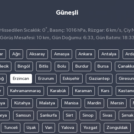
Güneşli
°
issedilen Sıcaklık: 0
, Basınç: 1016 hPa, Rüzgar: 6 km/s, Çiy N
Görüş Mesafesi: 10 km, Gün Doğumu: 6:33, Gün Batımı: 18:3
ar
Ağrı
Aksaray
Amasya
Ankara
Antalya
Ard
lecik
Bingöl
Bitlis
Bolu
Burdur
Bursa
Çanakka
ığ
Erzincan
Erzurum
Eskişehir
Gaziantep
Giresun
r
Kahramanmaraş
Karabük
Karaman
Kars
Kastam
nya
Kütahya
Malatya
Manisa
Mardin
Mersin
arya
Samsun
Şanlıurfa
Siirt
Sinop
Sivas
Şırnak
Tunceli
Uşak
Van
Yalova
Yozgat
Zonguldak