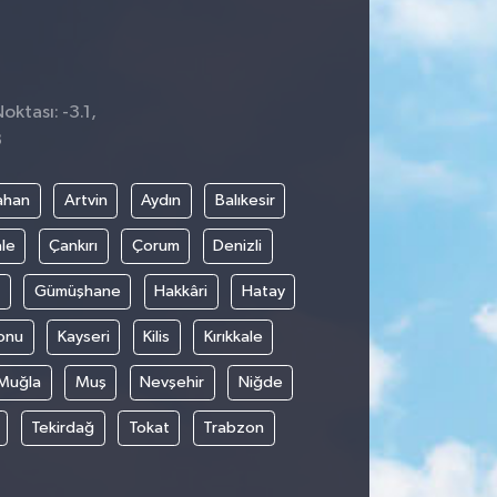
oktası: -3.1,
3
ahan
Artvin
Aydın
Balıkesir
le
Çankırı
Çorum
Denizli
Gümüşhane
Hakkâri
Hatay
onu
Kayseri
Kilis
Kırıkkale
Muğla
Muş
Nevşehir
Niğde
Tekirdağ
Tokat
Trabzon