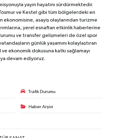
 misyonuyla yayın hayatını sürdürmektedir.
Tosmur ve Kestel gibi tüm bölgelerdeki en
den ekonomisine, asayiş olaylarından turizme
ırımlarına, yerel esnaftan etkinlik haberlerine
durumu ve transfer gelişmeleri de özel spor
 vatandaşların günlük yaşamını kolaylaştıran
osyal ve ekonomik dokusuna katkı sağlamayı
maya devam ediyoruz.
Trafik Durumu
Haber Arşivi