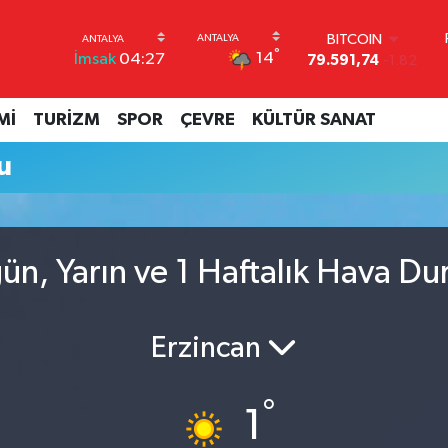
BITCOIN
°
14
İmsak
04:27
79.591,74
-1.82
DOLAR
45,43620
0.02
Mİ
TURİZM
SPOR
ÇEVRE
KÜLTÜR SANAT
EURO
53,38690
0.19
u
STERLİN
61,60380
0.18
G.ALTIN
6862,09000
0.19
BİST100
ün, Yarın ve 1 Haftalık Hava D
14.598,00
0
Erzincan
°
1