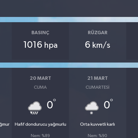
BASINÇ
RÜZGAR
1016
6
hpa
km/s
20 MART
21 MART
CUMA
CUMARTESI
°
°
0
0
ağmur
Hafif dondurucu yağmurlu
Orta kuvvetli karlı
Nem: %89
Nem: %90