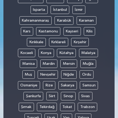
Isparta
İstanbul
İzmir
Kahramanmaraş
Karabük
Karaman
Kars
Kastamonu
Kayseri
Kilis
Kırıkkale
Kırklareli
Kırşehir
Kocaeli
Konya
Kütahya
Malatya
Manisa
Mardin
Mersin
Muğla
Muş
Nevşehir
Niğde
Ordu
Osmaniye
Rize
Sakarya
Samsun
Şanlıurfa
Siirt
Sinop
Sivas
Şırnak
Tekirdağ
Tokat
Trabzon
Tunceli
Uşak
Van
Yalova