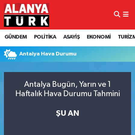
GÜNDEM
Nöbetçi Eczaneler
GÜNDEM
POLİTİKA
ASAYİŞ
EKONOMİ
TURİZ
POLİTİKA
Hava Durumu
ASAYİŞ
Namaz Vakitleri
Antalya Hava Durumu
EKONOMİ
Trafik Durumu
Antalya Bugün, Yarın ve 1
TURİZM
Süper Lig Puan Durumu ve Fikstür
Haftalık Hava Durumu Tahmini
SPOR
Tüm Manşetler
ŞU AN
ÇEVRE
Son Dakika Haberleri
KÜLTÜR SANAT
Haber Arşivi