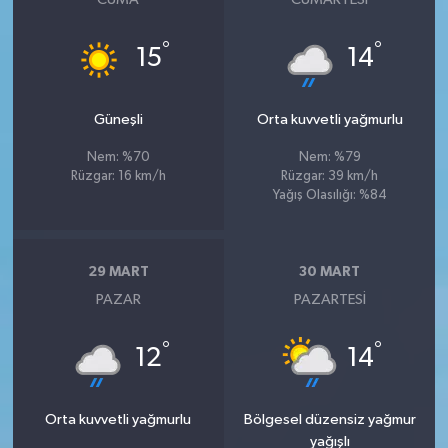
°
°
15
14
Güneşli
Orta kuvvetli yağmurlu
Nem: %70
Nem: %79
Rüzgar: 16 km/h
Rüzgar: 39 km/h
Yağış Olasılığı: %84
29 MART
30 MART
PAZAR
PAZARTESI
°
°
12
14
Orta kuvvetli yağmurlu
Bölgesel düzensiz yağmur
yağışlı