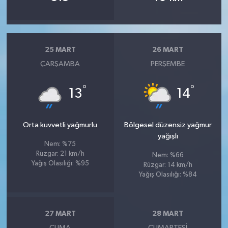
25 MART
26 MART
ÇARŞAMBA
PERŞEMBE
°
°
13
14
Orta kuvvetli yağmurlu
Bölgesel düzensiz yağmur
yağışlı
Nem: %75
Rüzgar: 21 km/h
Nem: %66
Yağış Olasılığı: %95
Rüzgar: 14 km/h
Yağış Olasılığı: %84
27 MART
28 MART
CUMA
CUMARTESI