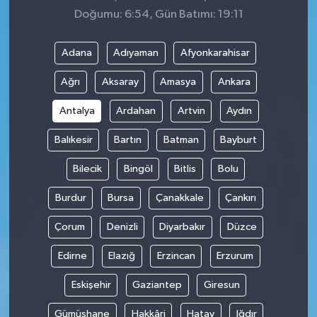
Doğumu: 6:54, Gün Batımı: 19:11
Adana
Adıyaman
Afyonkarahisar
Ağrı
Aksaray
Amasya
Ankara
Antalya
Ardahan
Artvin
Aydın
Balıkesir
Bartın
Batman
Bayburt
Bilecik
Bingöl
Bitlis
Bolu
Burdur
Bursa
Çanakkale
Çankırı
Çorum
Denizli
Diyarbakır
Düzce
Edirne
Elazığ
Erzincan
Erzurum
Eskişehir
Gaziantep
Giresun
Gümüşhane
Hakkâri
Hatay
Iğdır