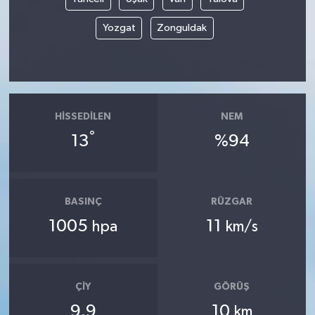
Yozgat
Zonguldak
HISSEDILEN
NEM
°
13
%94
BASINÇ
RÜZGAR
1005
11
hpa
km/s
ÇIY
GÖRÜŞ
9.9
10
km