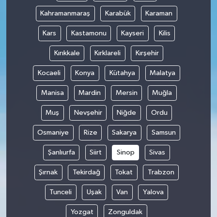
Kahramanmaraş
Karabük
Karaman
Kars
Kastamonu
Kayseri
Kilis
Kırıkkale
Kırklareli
Kırşehir
Kocaeli
Konya
Kütahya
Malatya
Manisa
Mardin
Mersin
Muğla
Muş
Nevşehir
Niğde
Ordu
Osmaniye
Rize
Sakarya
Samsun
Şanlıurfa
Siirt
Sinop
Sivas
Şırnak
Tekirdağ
Tokat
Trabzon
Tunceli
Uşak
Van
Yalova
Yozgat
Zonguldak