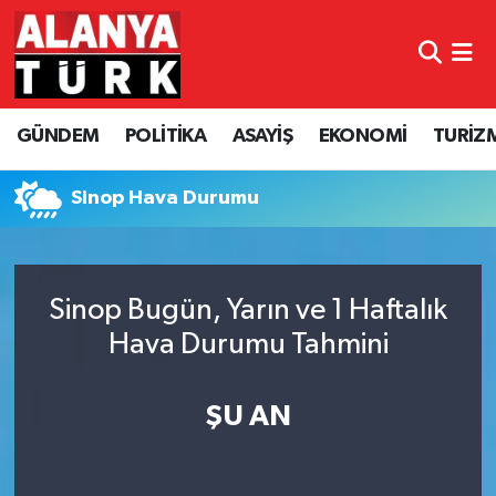
GÜNDEM
Nöbetçi Eczaneler
GÜNDEM
POLİTİKA
ASAYİŞ
EKONOMİ
TURİZ
POLİTİKA
Hava Durumu
ASAYİŞ
Namaz Vakitleri
Sinop Hava Durumu
EKONOMİ
Trafik Durumu
Sinop Bugün, Yarın ve 1 Haftalık
TURİZM
Süper Lig Puan Durumu ve Fikstür
Hava Durumu Tahmini
SPOR
Tüm Manşetler
ŞU AN
ÇEVRE
Son Dakika Haberleri
KÜLTÜR SANAT
Haber Arşivi