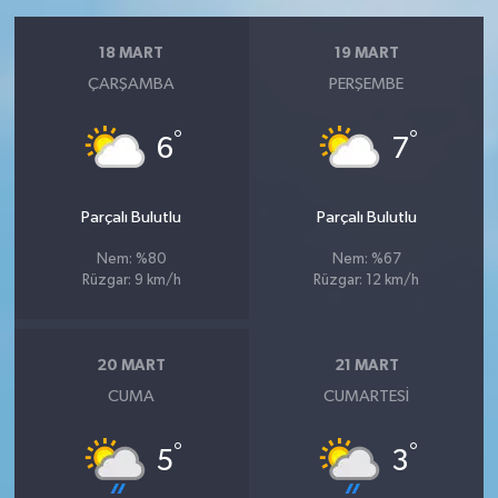
18 MART
19 MART
ÇARŞAMBA
PERŞEMBE
°
°
6
7
Parçalı Bulutlu
Parçalı Bulutlu
Nem: %80
Nem: %67
Rüzgar: 9 km/h
Rüzgar: 12 km/h
20 MART
21 MART
CUMA
CUMARTESI
°
°
5
3