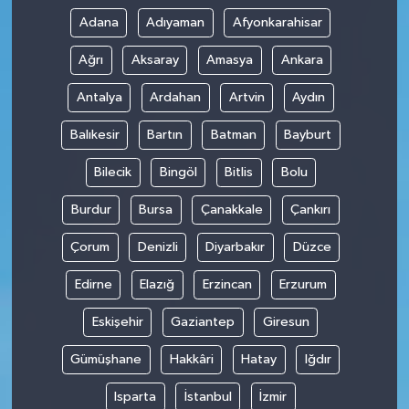
Adana
Adıyaman
Afyonkarahisar
Ağrı
Aksaray
Amasya
Ankara
Antalya
Ardahan
Artvin
Aydın
Balıkesir
Bartın
Batman
Bayburt
Bilecik
Bingöl
Bitlis
Bolu
Burdur
Bursa
Çanakkale
Çankırı
Çorum
Denizli
Diyarbakır
Düzce
Edirne
Elazığ
Erzincan
Erzurum
Eskişehir
Gaziantep
Giresun
Gümüşhane
Hakkâri
Hatay
Iğdır
Isparta
İstanbul
İzmir