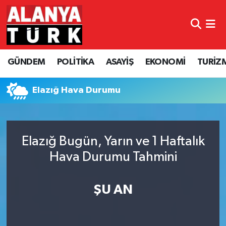
GÜNDEM
Nöbetçi Eczaneler
GÜNDEM
POLİTİKA
ASAYİŞ
EKONOMİ
TURİZ
POLİTİKA
Hava Durumu
ASAYİŞ
Namaz Vakitleri
Elazığ Hava Durumu
EKONOMİ
Trafik Durumu
Elazığ Bugün, Yarın ve 1 Haftalık
TURİZM
Süper Lig Puan Durumu ve Fikstür
Hava Durumu Tahmini
SPOR
Tüm Manşetler
ŞU AN
ÇEVRE
Son Dakika Haberleri
KÜLTÜR SANAT
Haber Arşivi