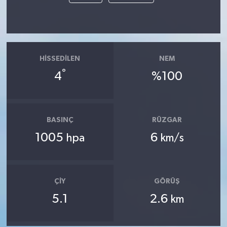
HISSEDILEN
NEM
°
4
%100
BASINÇ
RÜZGAR
1005
6
hpa
km/s
ÇIY
GÖRÜŞ
5.1
2.6
km