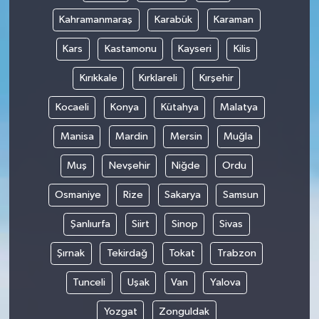
Kahramanmaraş
Karabük
Karaman
Kars
Kastamonu
Kayseri
Kilis
Kırıkkale
Kırklareli
Kırşehir
Kocaeli
Konya
Kütahya
Malatya
Manisa
Mardin
Mersin
Muğla
Muş
Nevşehir
Niğde
Ordu
Osmaniye
Rize
Sakarya
Samsun
Şanlıurfa
Siirt
Sinop
Sivas
Şırnak
Tekirdağ
Tokat
Trabzon
Tunceli
Uşak
Van
Yalova
Yozgat
Zonguldak