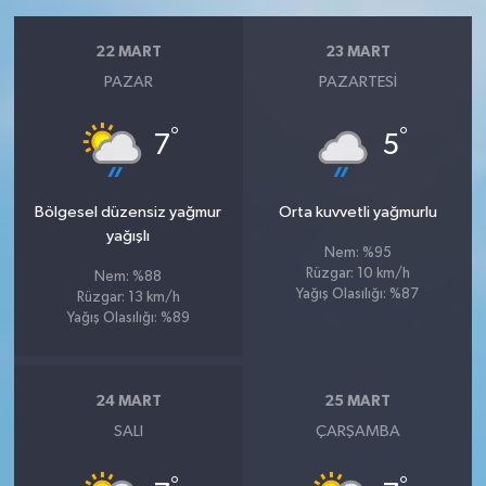
22 MART
23 MART
PAZAR
PAZARTESI
°
°
7
5
Bölgesel düzensiz yağmur
Orta kuvvetli yağmurlu
yağışlı
Nem: %95
Rüzgar: 10 km/h
Nem: %88
Yağış Olasılığı: %87
Rüzgar: 13 km/h
Yağış Olasılığı: %89
24 MART
25 MART
SALI
ÇARŞAMBA