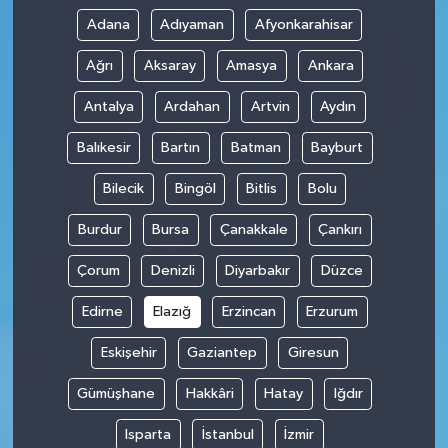
Adana
Adıyaman
Afyonkarahisar
Ağrı
Aksaray
Amasya
Ankara
Antalya
Ardahan
Artvin
Aydın
Balıkesir
Bartın
Batman
Bayburt
Bilecik
Bingöl
Bitlis
Bolu
Burdur
Bursa
Çanakkale
Çankırı
Çorum
Denizli
Diyarbakır
Düzce
Edirne
Elazığ
Erzincan
Erzurum
Eskişehir
Gaziantep
Giresun
Gümüşhane
Hakkâri
Hatay
Iğdır
Isparta
İstanbul
İzmir