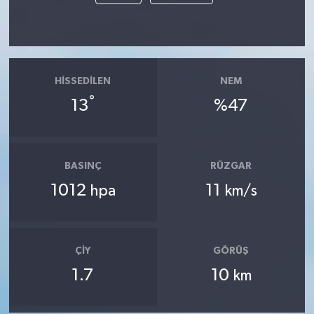
HISSEDILEN
NEM
°
13
%47
BASINÇ
RÜZGAR
1012
11
hpa
km/s
ÇIY
GÖRÜŞ
1.7
10
km