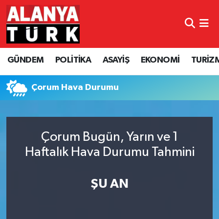
GÜNDEM
Nöbetçi Eczaneler
GÜNDEM
POLİTİKA
ASAYİŞ
EKONOMİ
TURİZ
POLİTİKA
Hava Durumu
ASAYİŞ
Namaz Vakitleri
Çorum Hava Durumu
EKONOMİ
Trafik Durumu
Çorum Bugün, Yarın ve 1
TURİZM
Süper Lig Puan Durumu ve Fikstür
Haftalık Hava Durumu Tahmini
SPOR
Tüm Manşetler
ŞU AN
ÇEVRE
Son Dakika Haberleri
KÜLTÜR SANAT
Haber Arşivi