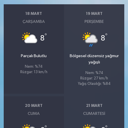
18 MART
19 MART
ÇARŞAMBA
PERŞEMBE
°
°
8
8
Parçalı Bulutlu
Bölgesel düzensiz yağmur
yağışlı
Nem: %74
Rüzgar: 13 km/h
Nem: %74
Rüzgar: 27 km/h
Yağış Olasılığı: %84
20 MART
21 MART
CUMA
CUMARTESI