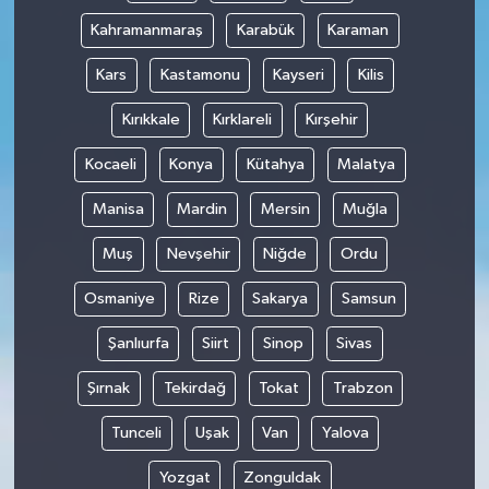
Kahramanmaraş
Karabük
Karaman
Kars
Kastamonu
Kayseri
Kilis
Kırıkkale
Kırklareli
Kırşehir
Kocaeli
Konya
Kütahya
Malatya
Manisa
Mardin
Mersin
Muğla
Muş
Nevşehir
Niğde
Ordu
Osmaniye
Rize
Sakarya
Samsun
Şanlıurfa
Siirt
Sinop
Sivas
Şırnak
Tekirdağ
Tokat
Trabzon
Tunceli
Uşak
Van
Yalova
Yozgat
Zonguldak