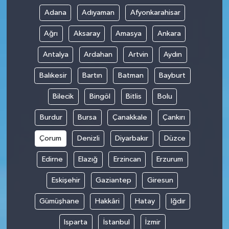
Adana
Adıyaman
Afyonkarahisar
Ağrı
Aksaray
Amasya
Ankara
Antalya
Ardahan
Artvin
Aydın
Balıkesir
Bartın
Batman
Bayburt
Bilecik
Bingöl
Bitlis
Bolu
Burdur
Bursa
Çanakkale
Çankırı
Çorum
Denizli
Diyarbakır
Düzce
Edirne
Elazığ
Erzincan
Erzurum
Eskişehir
Gaziantep
Giresun
Gümüşhane
Hakkâri
Hatay
Iğdır
Isparta
İstanbul
İzmir