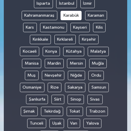
Isparta
İstanbul
İzmir
Kahramanmaraş
Karabük
Karaman
Kars
Kastamonu
Kayseri
Kilis
Kırıkkale
Kırklareli
Kırşehir
Kocaeli
Konya
Kütahya
Malatya
Manisa
Mardin
Mersin
Muğla
Muş
Nevşehir
Niğde
Ordu
Osmaniye
Rize
Sakarya
Samsun
Şanlıurfa
Siirt
Sinop
Sivas
Şırnak
Tekirdağ
Tokat
Trabzon
Tunceli
Uşak
Van
Yalova