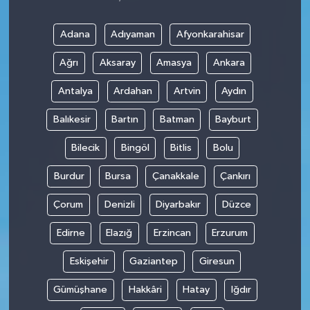
Adana
Adıyaman
Afyonkarahisar
Ağrı
Aksaray
Amasya
Ankara
Antalya
Ardahan
Artvin
Aydın
Balıkesir
Bartın
Batman
Bayburt
Bilecik
Bingöl
Bitlis
Bolu
Burdur
Bursa
Çanakkale
Çankırı
Çorum
Denizli
Diyarbakır
Düzce
Edirne
Elazığ
Erzincan
Erzurum
Eskişehir
Gaziantep
Giresun
Gümüşhane
Hakkâri
Hatay
Iğdır