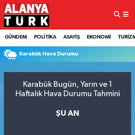
GÜNDEM
Nöbetçi Eczaneler
GÜNDEM
POLİTİKA
ASAYİŞ
EKONOMİ
TURİZ
POLİTİKA
Hava Durumu
ASAYİŞ
Namaz Vakitleri
Karabük Hava Durumu
EKONOMİ
Trafik Durumu
Karabük Bugün, Yarın ve 1
TURİZM
Süper Lig Puan Durumu ve Fikstür
Haftalık Hava Durumu Tahmini
SPOR
Tüm Manşetler
ŞU AN
ÇEVRE
Son Dakika Haberleri
KÜLTÜR SANAT
Haber Arşivi