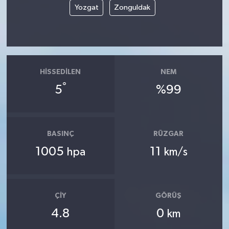
Yozgat
Zonguldak
HISSEDILEN
NEM
°
5
%99
BASINÇ
RÜZGAR
1005
11
hpa
km/s
ÇIY
GÖRÜŞ
4.8
0
km