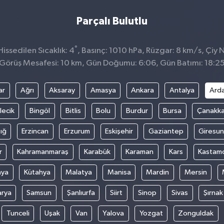
Parçalı Bulutlu
°
ssedilen Sıcaklık: 4
, Basınç: 1010 hPa, Rüzgar: 8 km/s, Çiy N
Görüş Mesafesi: 10 km, Gün Doğumu: 6:06, Gün Batımı: 18:2
ar
Ağrı
Aksaray
Amasya
Ankara
Antalya
Ard
lecik
Bingöl
Bitlis
Bolu
Burdur
Bursa
Çanakka
ığ
Erzincan
Erzurum
Eskişehir
Gaziantep
Giresun
r
Kahramanmaraş
Karabük
Karaman
Kars
Kastam
nya
Kütahya
Malatya
Manisa
Mardin
Mersin
arya
Samsun
Şanlıurfa
Siirt
Sinop
Sivas
Şırnak
Tunceli
Uşak
Van
Yalova
Yozgat
Zonguldak