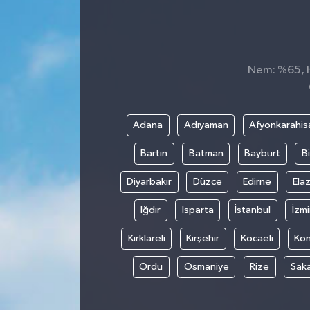
Nem: %65, Hi
Adana
Adıyaman
Afyonkarahis
Bartın
Batman
Bayburt
Bi
Diyarbakır
Düzce
Edirne
Elaz
Iğdır
Isparta
İstanbul
İzmi
Kırklareli
Kırşehir
Kocaeli
Ko
Ordu
Osmaniye
Rize
Sak