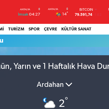
BITCOIN
°
14
İmsak
04:27
79.591,74
-1.82
DOLAR
45,43620
0.02
Mİ
TURİZM
SPOR
ÇEVRE
KÜLTÜR SANAT
EURO
53,38690
0.19
u
STERLİN
61,60380
0.18
G.ALTIN
6862,09000
0.19
BİST100
n, Yarın ve 1 Haftalık Hava D
14.598,00
0
Ardahan
°
2