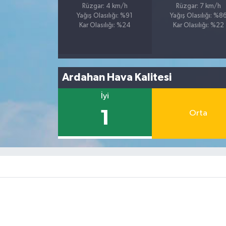
Rüzgar: 4 km/h
Rüzgar: 7 km/h
Yağış Olasılığı: %91
Yağış Olasılığı: %8
Kar Olasılığı: %24
Kar Olasılığı: %22
Ardahan Hava Kalitesi
İyi
1
Orta