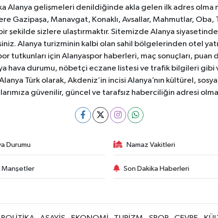
ka Alanya gelişmeleri denildiğinde akla gelen ilk adres olma
e Gazipaşa, Manavgat, Konaklı, Avsallar, Mahmutlar, Oba, 
 bir şekilde sizlere ulaştırmaktır. Sitemizde Alanya siyasetin
iniz. Alanya turizminin kalbi olan sahil bölgelerinden otel yat
or tutkunları için Alanyaspor haberleri, maç sonuçları, puan 
 hava durumu, nöbetçi eczane listesi ve trafik bilgileri gibi
z. Alanya Türk olarak, Akdeniz’in incisi Alanya’nın kültürel, s
larımıza güvenilir, güncel ve tarafsız haberciliğin adresi ol
va Durumu
Namaz Vakitleri
 Manşetler
Son Dakika Haberleri