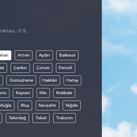
oktası: -5.9,
5
ahan
Artvin
Aydın
Balıkesir
le
Çankırı
Çorum
Denizli
Gümüşhane
Hakkâri
Hatay
onu
Kayseri
Kilis
Kırıkkale
Muğla
Muş
Nevşehir
Niğde
Tekirdağ
Tokat
Trabzon