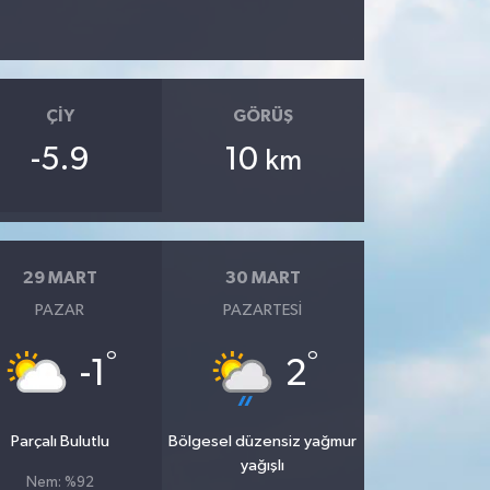
ÇIY
GÖRÜŞ
-5.9
10
km
29 MART
30 MART
PAZAR
PAZARTESI
°
°
-1
2
Parçalı Bulutlu
Bölgesel düzensiz yağmur
yağışlı
Nem: %92