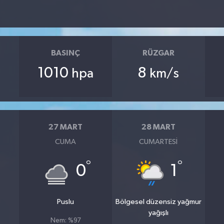
BASINÇ
RÜZGAR
1010
8
hpa
km/s
27 MART
28 MART
CUMA
CUMARTESI
°
°
0
1
Puslu
Bölgesel düzensiz yağmur
yağışlı
Nem: %97