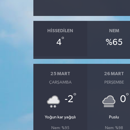
HISSEDILEN
NEM
°
4
%65
25 MART
26 MART
ÇARŞAMBA
PERŞEMBE
°
°
-2
0
Yoğun kar yağışlı
Puslu
Nem: %95
Nem: %98