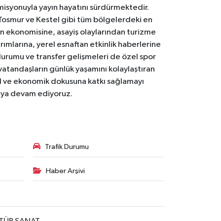
 misyonuyla yayın hayatını sürdürmektedir.
Tosmur ve Kestel gibi tüm bölgelerdeki en
den ekonomisine, asayiş olaylarından turizme
ırımlarına, yerel esnaftan etkinlik haberlerine
durumu ve transfer gelişmeleri de özel spor
 vatandaşların günlük yaşamını kolaylaştıran
osyal ve ekonomik dokusuna katkı sağlamayı
maya devam ediyoruz.
Trafik Durumu
Haber Arşivi