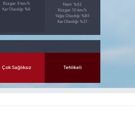
Rüzgar: 9 km/h
Nem: %92
Kar Olasılığı: %6
Rüzgar: 10 km/h
Yağış Olasılığı: %85
Kar Olasılığı: %21
Çok Sağlıksız
Tehlikeli