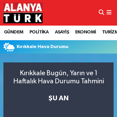
GÜNDEM
Nöbetçi Eczaneler
GÜNDEM
POLİTİKA
ASAYİŞ
EKONOMİ
TURİZ
POLİTİKA
Hava Durumu
ASAYİŞ
Namaz Vakitleri
Kırıkkale Hava Durumu
EKONOMİ
Trafik Durumu
Kırıkkale Bugün, Yarın ve 1
TURİZM
Süper Lig Puan Durumu ve Fikstür
Haftalık Hava Durumu Tahmini
SPOR
Tüm Manşetler
ŞU AN
ÇEVRE
Son Dakika Haberleri
KÜLTÜR SANAT
Haber Arşivi