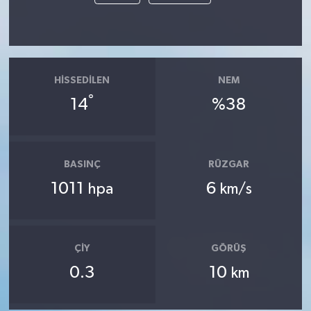
HISSEDILEN
NEM
°
14
%38
BASINÇ
RÜZGAR
1011
6
hpa
km/s
ÇIY
GÖRÜŞ
0.3
10
km