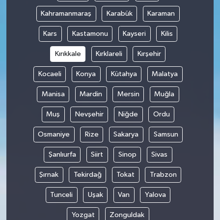
Kahramanmaraş
Karabük
Karaman
Kars
Kastamonu
Kayseri
Kilis
Kırıkkale
Kırklareli
Kırşehir
Kocaeli
Konya
Kütahya
Malatya
Manisa
Mardin
Mersin
Muğla
Muş
Nevşehir
Niğde
Ordu
Osmaniye
Rize
Sakarya
Samsun
Şanlıurfa
Siirt
Sinop
Sivas
Şırnak
Tekirdağ
Tokat
Trabzon
Tunceli
Uşak
Van
Yalova
Yozgat
Zonguldak