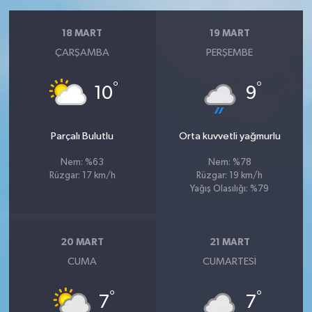
18 MART
19 MART
ÇARŞAMBA
PERŞEMBE
°
°
10
9
Parçalı Bulutlu
Orta kuvvetli yağmurlu
Nem: %63
Nem: %78
Rüzgar: 17 km/h
Rüzgar: 19 km/h
Yağış Olasılığı: %79
20 MART
21 MART
CUMA
CUMARTESI
°
°
7
7