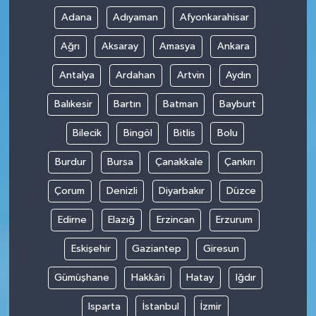
Adana
Adıyaman
Afyonkarahisar
Ağrı
Aksaray
Amasya
Ankara
Antalya
Ardahan
Artvin
Aydın
Balıkesir
Bartın
Batman
Bayburt
Bilecik
Bingöl
Bitlis
Bolu
Burdur
Bursa
Çanakkale
Çankırı
Çorum
Denizli
Diyarbakır
Düzce
Edirne
Elazığ
Erzincan
Erzurum
Eskişehir
Gaziantep
Giresun
Gümüşhane
Hakkâri
Hatay
Iğdır
Isparta
İstanbul
İzmir