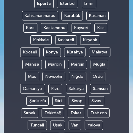
Isparta
İstanbul
İzmir
Kahramanmaraş
Karabük
Karaman
Kars
Kastamonu
Kayseri
Kilis
Kırıkkale
Kırklareli
Kırşehir
Kocaeli
Konya
Kütahya
Malatya
Manisa
Mardin
Mersin
Muğla
Muş
Nevşehir
Niğde
Ordu
Osmaniye
Rize
Sakarya
Samsun
Şanlıurfa
Siirt
Sinop
Sivas
Şırnak
Tekirdağ
Tokat
Trabzon
Tunceli
Uşak
Van
Yalova