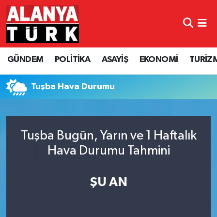
GÜNDEM
Nöbetçi Eczaneler
GÜNDEM
POLİTİKA
ASAYİŞ
EKONOMİ
TURİZ
POLİTİKA
Hava Durumu
ASAYİŞ
Namaz Vakitleri
Tuşba Hava Durumu
EKONOMİ
Trafik Durumu
Tuşba Bugün, Yarın ve 1 Haftalık
TURİZM
Süper Lig Puan Durumu ve Fikstür
Hava Durumu Tahmini
SPOR
Tüm Manşetler
ŞU AN
ÇEVRE
Son Dakika Haberleri
KÜLTÜR SANAT
Haber Arşivi