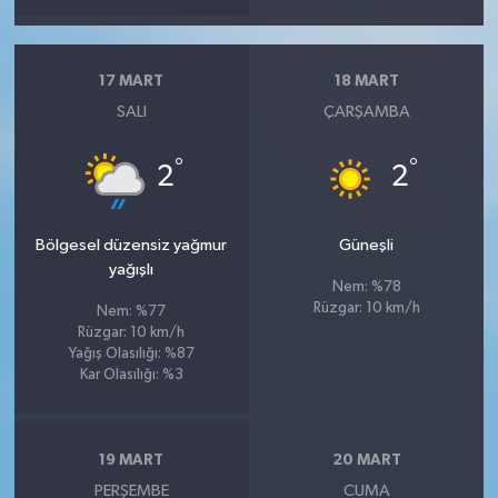
17 MART
18 MART
SALI
ÇARŞAMBA
°
°
2
2
Bölgesel düzensiz yağmur
Güneşli
yağışlı
Nem: %78
Rüzgar: 10 km/h
Nem: %77
Rüzgar: 10 km/h
Yağış Olasılığı: %87
Kar Olasılığı: %3
19 MART
20 MART
PERŞEMBE
CUMA