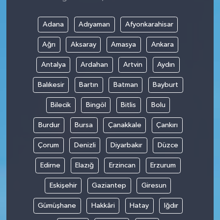
Adana
Adıyaman
Afyonkarahisar
Ağrı
Aksaray
Amasya
Ankara
Antalya
Ardahan
Artvin
Aydın
Balıkesir
Bartın
Batman
Bayburt
Bilecik
Bingöl
Bitlis
Bolu
Burdur
Bursa
Çanakkale
Çankırı
Çorum
Denizli
Diyarbakır
Düzce
Edirne
Elazığ
Erzincan
Erzurum
Eskişehir
Gaziantep
Giresun
Gümüşhane
Hakkâri
Hatay
Iğdır