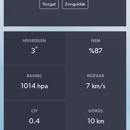
Yozgat
Zonguldak
HISSEDILEN
NEM
°
3
%87
BASINÇ
RÜZGAR
1014
7
hpa
km/s
ÇIY
GÖRÜŞ
0.4
10
km