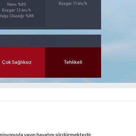
Rüzgar: 11 km/h
Nem: %89
Rüzgar: 12 km/h
Yağış Olasılığı: %88
Çok Sağlıksız
Tehlikeli
 misyonuyla yayın hayatını sürdürmektedir.