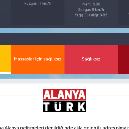
Rüzgar: 11 km/h
Nem: %86
Rüzgar: 9 km/h
Yağış Olasılığı: %85
Hassaslar için sağlıksız
Sağlıksız
ka Alanya gelişmeleri denildiğinde akla gelen ilk adres olma