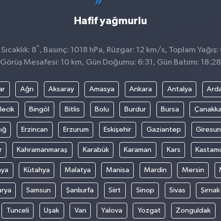
Hafif yağmurlu
°
Sıcaklık: 8
, Basınç: 1018 hPa, Rüzgar: 12 km/s, Toplam Yağış: 
Görüş Mesafesi: 10 km, Gün Doğumu: 6:31, Gün Batımı: 18:28
ar
Ağrı
Aksaray
Amasya
Ankara
Antalya
Ard
lecik
Bingöl
Bitlis
Bolu
Burdur
Bursa
Çanakka
ığ
Erzincan
Erzurum
Eskişehir
Gaziantep
Giresun
r
Kahramanmaraş
Karabük
Karaman
Kars
Kastam
nya
Kütahya
Malatya
Manisa
Mardin
Mersin
arya
Samsun
Şanlıurfa
Siirt
Sinop
Sivas
Şırnak
Tunceli
Uşak
Van
Yalova
Yozgat
Zonguldak