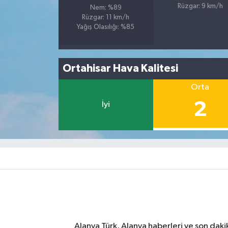
Rüzgar: 9 km/h
Nem: %89
Rüzgar: 11 km/h
Yağış Olasılığı: %85
Ortahisar Hava Kalitesi
Orta
2
İyi
Alanya Türk, Alanya haberleri ve son daki