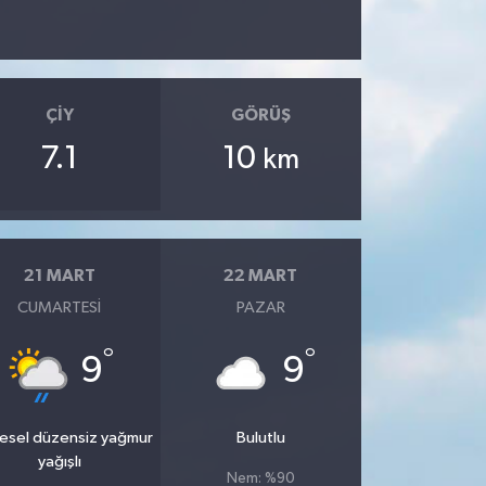
ÇIY
GÖRÜŞ
7.1
10
km
21 MART
22 MART
CUMARTESI
PAZAR
°
°
9
9
esel düzensiz yağmur
Bulutlu
yağışlı
Nem: %90