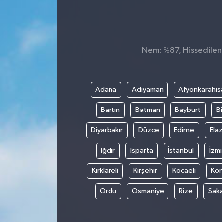
Nem: %87, Hissedilen 
Adana
Adıyaman
Afyonkarahis
Bartın
Batman
Bayburt
Bi
Diyarbakır
Düzce
Edirne
Elaz
Iğdır
Isparta
İstanbul
İzmi
Kırklareli
Kırşehir
Kocaeli
Ko
Ordu
Osmaniye
Rize
Sak