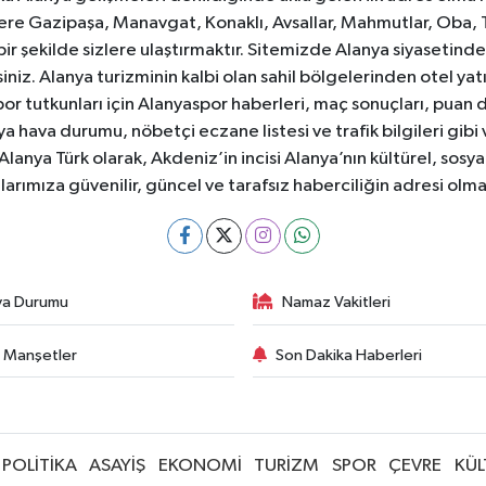
e Gazipaşa, Manavgat, Konaklı, Avsallar, Mahmutlar, Oba, 
 bir şekilde sizlere ulaştırmaktır. Sitemizde Alanya siyasetin
iniz. Alanya turizminin kalbi olan sahil bölgelerinden otel yat
or tutkunları için Alanyaspor haberleri, maç sonuçları, puan 
 hava durumu, nöbetçi eczane listesi ve trafik bilgileri gibi
z. Alanya Türk olarak, Akdeniz’in incisi Alanya’nın kültürel, s
larımıza güvenilir, güncel ve tarafsız haberciliğin adresi ol
va Durumu
Namaz Vakitleri
 Manşetler
Son Dakika Haberleri
POLİTİKA
ASAYİŞ
EKONOMİ
TURİZM
SPOR
ÇEVRE
KÜL