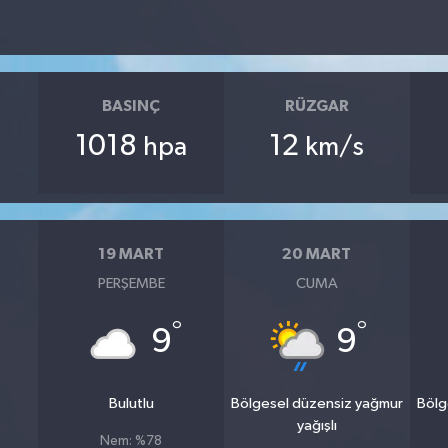
BASINÇ
RÜZGAR
1018
12
hpa
km/s
19 MART
20 MART
PERŞEMBE
CUMA
°
°
9
9
Bulutlu
Bölgesel düzensiz yağmur
Bölg
yağışlı
Nem: %78