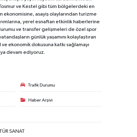
Tosmur ve Kestel gibi tüm bölgelerdeki en
den ekonomisine, asayiş olaylarından turizme
ırımlarına, yerel esnaftan etkinlik haberlerine
durumu ve transfer gelişmeleri de özel spor
 vatandaşların günlük yaşamını kolaylaştıran
osyal ve ekonomik dokusuna katkı sağlamayı
maya devam ediyoruz.
Trafik Durumu
Haber Arşivi
TÜR SANAT