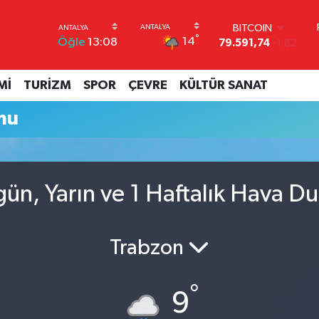
BITCOIN
°
14
Öğle
13:08
79.591,74
-1.82
DOLAR
45,43620
0.02
Mİ
TURİZM
SPOR
ÇEVRE
KÜLTÜR SANAT
EURO
53,38690
0.19
mu
STERLİN
61,60380
0.18
G.ALTIN
6862,09000
0.19
BİST100
gün, Yarın ve 1 Haftalık Hava D
14.598,00
0
Trabzon
°
9