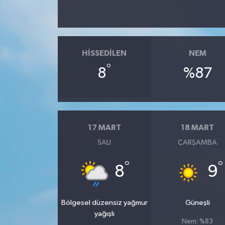
HISSEDILEN
NEM
°
8
%87
17 MART
18 MART
SALI
ÇARŞAMBA
°
°
8
9
Bölgesel düzensiz yağmur
Güneşli
yağışlı
Nem: %83