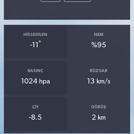
HISSEDILEN
NEM
°
-11
%95
BASINÇ
RÜZGAR
1024
13
hpa
km/s
ÇIY
GÖRÜŞ
-8.5
2
km