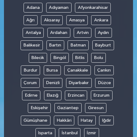
Adana
Adıyaman
Afyonkarahisar
Ağrı
Aksaray
Amasya
Ankara
Antalya
Ardahan
Artvin
Aydın
Balıkesir
Bartın
Batman
Bayburt
Bilecik
Bingöl
Bitlis
Bolu
Burdur
Bursa
Çanakkale
Çankırı
Çorum
Denizli
Diyarbakır
Düzce
Edirne
Elazığ
Erzincan
Erzurum
Eskişehir
Gaziantep
Giresun
Gümüşhane
Hakkâri
Hatay
Iğdır
Isparta
İstanbul
İzmir