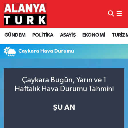
GÜNDEM
Nöbetçi Eczaneler
GÜNDEM
POLİTİKA
ASAYİŞ
EKONOMİ
TURİZ
POLİTİKA
Hava Durumu
ASAYİŞ
Namaz Vakitleri
Çaykara Hava Durumu
EKONOMİ
Trafik Durumu
Çaykara Bugün, Yarın ve 1
TURİZM
Süper Lig Puan Durumu ve Fikstür
Haftalık Hava Durumu Tahmini
SPOR
Tüm Manşetler
ŞU AN
ÇEVRE
Son Dakika Haberleri
KÜLTÜR SANAT
Haber Arşivi