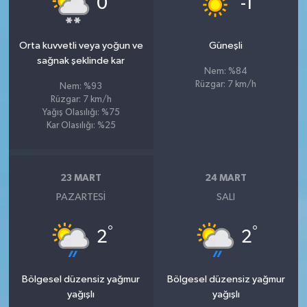
0
-1
Orta kuvvetli veya yoğun ve
Güneşli
sağnak şeklinde kar
Nem: %84
Rüzgar: 7 km/h
Nem: %93
Rüzgar: 7 km/h
Yağış Olasılığı: %75
Kar Olasılığı: %25
23 MART
24 MART
PAZARTESI
SALI
°
°
2
2
Bölgesel düzensiz yağmur
Bölgesel düzensiz yağmur
yağışlı
yağışlı