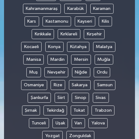
Kahramanmaraş
Karabük
Karaman
Kars
Kastamonu
Kayseri
Kilis
Kırıkkale
Kırklareli
Kırşehir
Kocaeli
Konya
Kütahya
Malatya
Manisa
Mardin
Mersin
Muğla
Muş
Nevşehir
Niğde
Ordu
Osmaniye
Rize
Sakarya
Samsun
Şanlıurfa
Siirt
Sinop
Sivas
Şırnak
Tekirdağ
Tokat
Trabzon
Tunceli
Uşak
Van
Yalova
Yozgat
Zonguldak