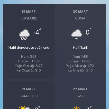
19 MART
20 MART
PERŞEMBE
CUMA
°
°
-4
0
Hafif dondurucu yağmurlu
Hafif karlı
Nem: %69
Nem: %88
Rüzgar: 9 km/h
Rüzgar: 11 km/h
Yağış Olasılığı: %77
Yağış Olasılığı: %72
Kar Olasılığı: %10
Kar Olasılığı: %46
21 MART
22 MART
CUMARTESI
PAZAR
°
°