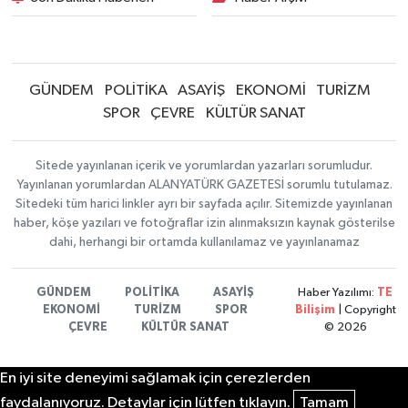
GÜNDEM
POLİTİKA
ASAYİŞ
EKONOMİ
TURİZM
SPOR
ÇEVRE
KÜLTÜR SANAT
Sitede yayınlanan içerik ve yorumlardan yazarları sorumludur.
Yayınlanan yorumlardan ALANYATÜRK GAZETESİ sorumlu tutulamaz.
Sitedeki tüm harici linkler ayrı bir sayfada açılır. Sitemizde yayınlanan
haber, köşe yazıları ve fotoğraflar izin alınmaksızın kaynak gösterilse
dahi, herhangi bir ortamda kullanılamaz ve yayınlanamaz
GÜNDEM
POLİTİKA
ASAYİŞ
Haber Yazılımı:
TE
EKONOMİ
TURİZM
SPOR
Bilişim
| Copyright
ÇEVRE
KÜLTÜR SANAT
© 2026
En iyi site deneyimi sağlamak için çerezlerden
faydalanıyoruz. Detaylar için lütfen tıklayın.
Tamam