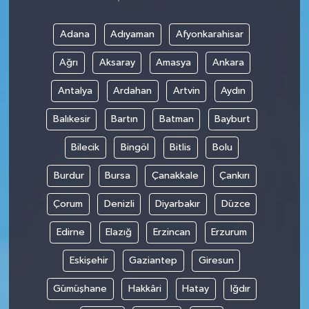
Adana
Adıyaman
Afyonkarahisar
Ağrı
Aksaray
Amasya
Ankara
Antalya
Ardahan
Artvin
Aydın
Balıkesir
Bartın
Batman
Bayburt
Bilecik
Bingöl
Bitlis
Bolu
Burdur
Bursa
Çanakkale
Çankırı
Çorum
Denizli
Diyarbakır
Düzce
Edirne
Elazığ
Erzincan
Erzurum
Eskişehir
Gaziantep
Giresun
Gümüşhane
Hakkâri
Hatay
Iğdır