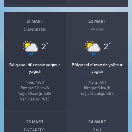
21 MART
22 MART
CUMARTESI
PAZAR
°
°
2
2
Bölgesel düzensiz yağmur
Bölgesel düzensiz yağmur
yağışlı
yağışlı
Nem: %93
Nem: %91
Rüzgar: 12 km/h
Rüzgar: 9 km/h
Yağış Olasılığı: %89
Yağış Olasılığı: %88
Kar Olasılığı: %13
23 MART
24 MART
PAZARTESI
SALI