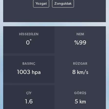
Yozgat
Zonguldak
HISSEDILEN
NEM
°
0
%99
BASINÇ
RÜZGAR
1003
8
hpa
km/s
ÇIY
GÖRÜŞ
1.6
5
km