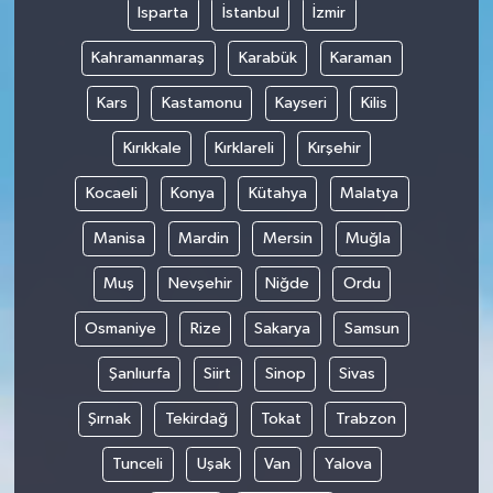
Isparta
İstanbul
İzmir
Kahramanmaraş
Karabük
Karaman
Kars
Kastamonu
Kayseri
Kilis
Kırıkkale
Kırklareli
Kırşehir
Kocaeli
Konya
Kütahya
Malatya
Manisa
Mardin
Mersin
Muğla
Muş
Nevşehir
Niğde
Ordu
Osmaniye
Rize
Sakarya
Samsun
Şanlıurfa
Siirt
Sinop
Sivas
Şırnak
Tekirdağ
Tokat
Trabzon
Tunceli
Uşak
Van
Yalova