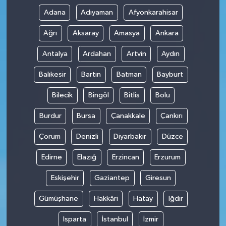
Adana
Adıyaman
Afyonkarahisar
Ağrı
Aksaray
Amasya
Ankara
Antalya
Ardahan
Artvin
Aydın
Balıkesir
Bartın
Batman
Bayburt
Bilecik
Bingöl
Bitlis
Bolu
Burdur
Bursa
Çanakkale
Çankırı
Çorum
Denizli
Diyarbakır
Düzce
Edirne
Elazığ
Erzincan
Erzurum
Eskişehir
Gaziantep
Giresun
Gümüşhane
Hakkâri
Hatay
Iğdır
Isparta
İstanbul
İzmir