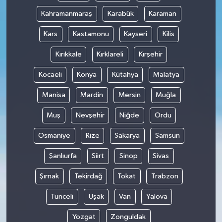
Kahramanmaraş
Karabük
Karaman
Kars
Kastamonu
Kayseri
Kilis
Kırıkkale
Kırklareli
Kırşehir
Kocaeli
Konya
Kütahya
Malatya
Manisa
Mardin
Mersin
Muğla
Muş
Nevşehir
Niğde
Ordu
Osmaniye
Rize
Sakarya
Samsun
Şanlıurfa
Siirt
Sinop
Sivas
Şırnak
Tekirdağ
Tokat
Trabzon
Tunceli
Uşak
Van
Yalova
Yozgat
Zonguldak