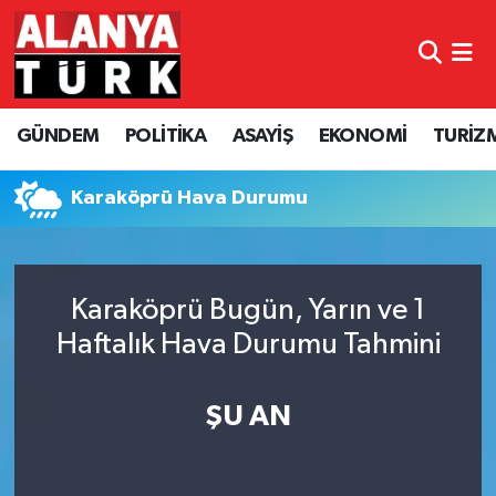
GÜNDEM
Nöbetçi Eczaneler
GÜNDEM
POLİTİKA
ASAYİŞ
EKONOMİ
TURİZ
POLİTİKA
Hava Durumu
ASAYİŞ
Namaz Vakitleri
Karaköprü Hava Durumu
EKONOMİ
Trafik Durumu
Karaköprü Bugün, Yarın ve 1
TURİZM
Süper Lig Puan Durumu ve Fikstür
Haftalık Hava Durumu Tahmini
SPOR
Tüm Manşetler
ŞU AN
ÇEVRE
Son Dakika Haberleri
KÜLTÜR SANAT
Haber Arşivi