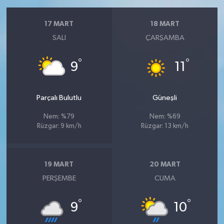
17 MART
18 MART
SALI
ÇARŞAMBA
°
°
9
11
Parçalı Bulutlu
Güneşli
Nem: %79
Nem: %69
Rüzgar: 9 km/h
Rüzgar: 13 km/h
19 MART
20 MART
PERŞEMBE
CUMA
°
°
9
10