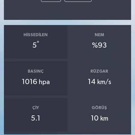
HISSEDILEN
NEM
°
5
%93
BASINÇ
RÜZGAR
1016
14
hpa
km/s
ÇIY
GÖRÜŞ
5.1
10
km