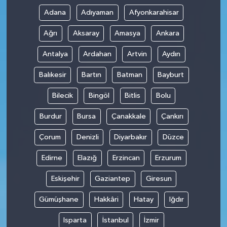
Adana
Adıyaman
Afyonkarahisar
Ağrı
Aksaray
Amasya
Ankara
Antalya
Ardahan
Artvin
Aydın
Balıkesir
Bartın
Batman
Bayburt
Bilecik
Bingöl
Bitlis
Bolu
Burdur
Bursa
Çanakkale
Çankırı
Çorum
Denizli
Diyarbakır
Düzce
Edirne
Elazığ
Erzincan
Erzurum
Eskişehir
Gaziantep
Giresun
Gümüşhane
Hakkâri
Hatay
Iğdır
Isparta
İstanbul
İzmir