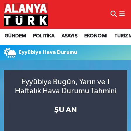
GÜNDEM
Nöbetçi Eczaneler
GÜNDEM
POLİTİKA
ASAYİŞ
EKONOMİ
TURİZ
POLİTİKA
Hava Durumu
ASAYİŞ
Namaz Vakitleri
Eyyübiye Hava Durumu
EKONOMİ
Trafik Durumu
Eyyübiye Bugün, Yarın ve 1
TURİZM
Süper Lig Puan Durumu ve Fikstür
Haftalık Hava Durumu Tahmini
SPOR
Tüm Manşetler
ŞU AN
ÇEVRE
Son Dakika Haberleri
KÜLTÜR SANAT
Haber Arşivi