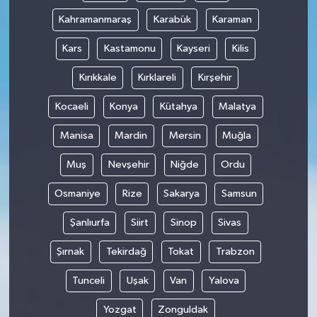
Kahramanmaraş
Karabük
Karaman
Kars
Kastamonu
Kayseri
Kilis
Kırıkkale
Kırklareli
Kırşehir
Kocaeli
Konya
Kütahya
Malatya
Manisa
Mardin
Mersin
Muğla
Muş
Nevşehir
Niğde
Ordu
Osmaniye
Rize
Sakarya
Samsun
Şanlıurfa
Siirt
Sinop
Sivas
Şırnak
Tekirdağ
Tokat
Trabzon
Tunceli
Uşak
Van
Yalova
Yozgat
Zonguldak