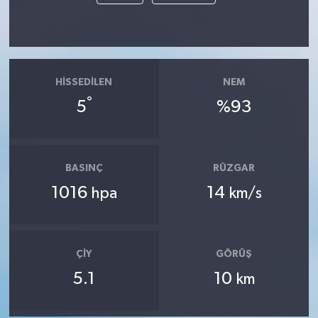
HISSEDILEN
NEM
°
5
%93
BASINÇ
RÜZGAR
1016
14
hpa
km/s
ÇIY
GÖRÜŞ
5.1
10
km