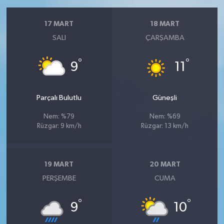
17 MART
18 MART
SALI
ÇARŞAMBA
°
°
9
11
Parçalı Bulutlu
Güneşli
Nem: %79
Nem: %69
Rüzgar: 9 km/h
Rüzgar: 13 km/h
19 MART
20 MART
PERŞEMBE
CUMA
°
°
9
10