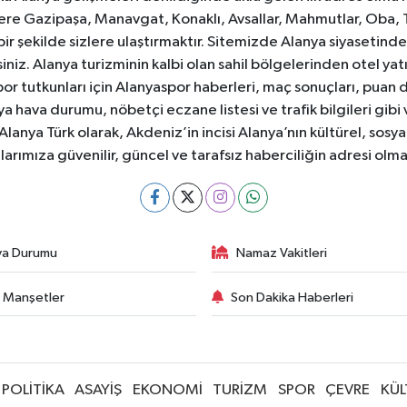
e Gazipaşa, Manavgat, Konaklı, Avsallar, Mahmutlar, Oba, 
 bir şekilde sizlere ulaştırmaktır. Sitemizde Alanya siyasetin
iniz. Alanya turizminin kalbi olan sahil bölgelerinden otel yat
or tutkunları için Alanyaspor haberleri, maç sonuçları, puan 
 hava durumu, nöbetçi eczane listesi ve trafik bilgileri gibi
z. Alanya Türk olarak, Akdeniz’in incisi Alanya’nın kültürel, s
larımıza güvenilir, güncel ve tarafsız haberciliğin adresi ol
va Durumu
Namaz Vakitleri
 Manşetler
Son Dakika Haberleri
POLİTİKA
ASAYİŞ
EKONOMİ
TURİZM
SPOR
ÇEVRE
KÜL