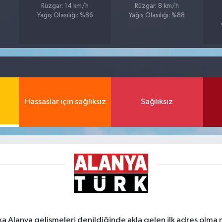
Rüzgar: 14 km/h
Rüzgar: 8 km/h
Yağış Olasılığı: %86
Yağış Olasılığı: %88
Hassaslar için sağlıksız
Sağlıksız
ka Alanya gelişmeleri denildiğinde akla gelen ilk adres olma