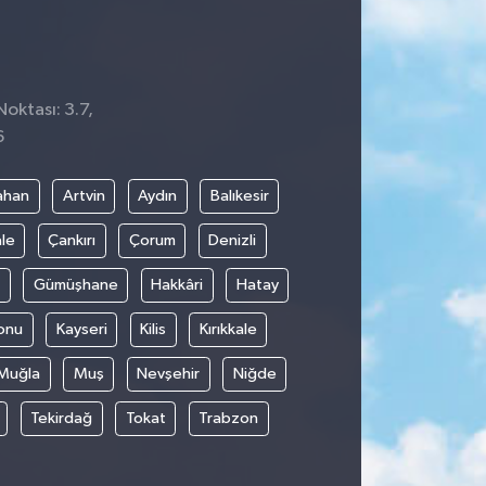
Noktası: 3.7,
6
ahan
Artvin
Aydın
Balıkesir
le
Çankırı
Çorum
Denizli
Gümüşhane
Hakkâri
Hatay
onu
Kayseri
Kilis
Kırıkkale
Muğla
Muş
Nevşehir
Niğde
Tekirdağ
Tokat
Trabzon