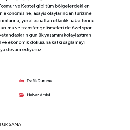
Tosmur ve Kestel gibi tüm bölgelerdeki en
den ekonomisine, asayiş olaylarından turizme
ırımlarına, yerel esnaftan etkinlik haberlerine
durumu ve transfer gelişmeleri de özel spor
 vatandaşların günlük yaşamını kolaylaştıran
osyal ve ekonomik dokusuna katkı sağlamayı
maya devam ediyoruz.
Trafik Durumu
Haber Arşivi
TÜR SANAT