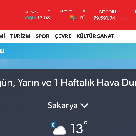
BITCOIN
°
14
Öğle
13:08
79.591,74
-1.82
DOLAR
45,43620
0.02
Mİ
TURİZM
SPOR
ÇEVRE
KÜLTÜR SANAT
EURO
53,38690
0.19
mu
STERLİN
61,60380
0.18
G.ALTIN
6862,09000
0.19
BİST100
ün, Yarın ve 1 Haftalık Hava D
14.598,00
0
Sakarya
°
13