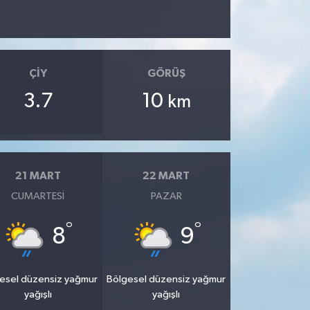
ÇIY
GÖRÜŞ
3.7
10
km
21 MART
22 MART
CUMARTESI
PAZAR
°
°
8
9
esel düzensiz yağmur
Bölgesel düzensiz yağmur
yağışlı
yağışlı