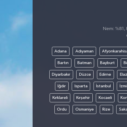
Nem: %81, H
Adana
Adıyaman
Afyonkarahis
Bartın
Batman
Bayburt
Bi
Diyarbakır
Düzce
Edirne
Elaz
Iğdır
Isparta
İstanbul
İzmi
Kırklareli
Kırşehir
Kocaeli
Ko
Ordu
Osmaniye
Rize
Sak