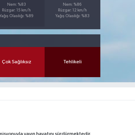
Nem: %83
Nem: %86
Rüzgar: 15 km/h
Rüzgar: 12 km/h
Yağış Olasılığı: %89
Yağış Olasılığı: %83
Çok Sağlıksız
Tehlikeli
 misyonuyla yayın hayatını sürdürmektedir.