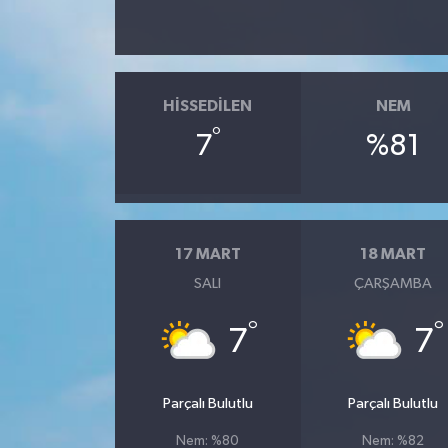
HISSEDILEN
NEM
°
7
%81
17 MART
18 MART
SALI
ÇARŞAMBA
°
°
7
7
Parçalı Bulutlu
Parçalı Bulutlu
Nem: %80
Nem: %82