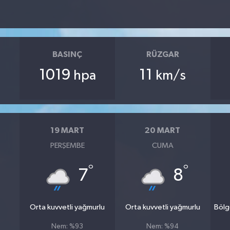
BASINÇ
RÜZGAR
1019
11
hpa
km/s
19 MART
20 MART
PERŞEMBE
CUMA
°
°
7
8
Orta kuvvetli yağmurlu
Orta kuvvetli yağmurlu
Bölg
Nem: %93
Nem: %94