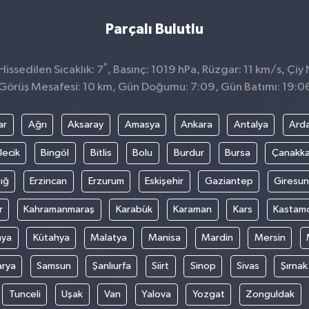
Parçalı Bulutlu
°
issedilen Sıcaklık: 7
, Basınç: 1019 hPa, Rüzgar: 11 km/s, Çiy 
Görüş Mesafesi: 10 km, Gün Doğumu: 7:09, Gün Batımı: 19:0
ar
Ağrı
Aksaray
Amasya
Ankara
Antalya
Ard
lecik
Bingöl
Bitlis
Bolu
Burdur
Bursa
Çanakka
ığ
Erzincan
Erzurum
Eskişehir
Gaziantep
Giresun
r
Kahramanmaraş
Karabük
Karaman
Kars
Kastam
nya
Kütahya
Malatya
Manisa
Mardin
Mersin
arya
Samsun
Şanlıurfa
Siirt
Sinop
Sivas
Şırnak
Tunceli
Uşak
Van
Yalova
Yozgat
Zonguldak