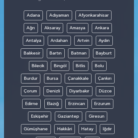
Adana
Adıyaman
Afyonkarahisar
Ağrı
Aksaray
Amasya
Ankara
Antalya
Ardahan
Artvin
Aydın
Balıkesir
Bartın
Batman
Bayburt
Bilecik
Bingöl
Bitlis
Bolu
Burdur
Bursa
Çanakkale
Çankırı
Çorum
Denizli
Diyarbakır
Düzce
Edirne
Elazığ
Erzincan
Erzurum
Eskişehir
Gaziantep
Giresun
Gümüşhane
Hakkâri
Hatay
Iğdır