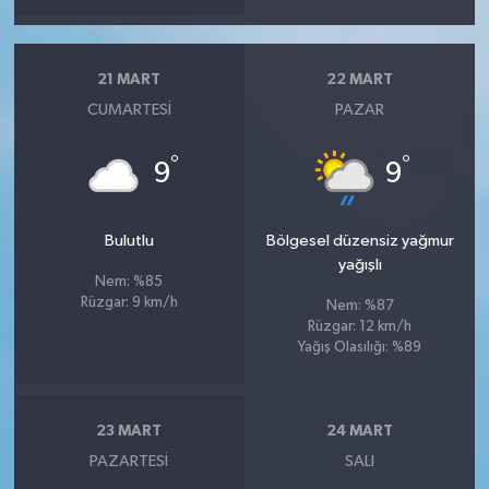
21 MART
22 MART
CUMARTESI
PAZAR
°
°
9
9
Bulutlu
Bölgesel düzensiz yağmur
yağışlı
Nem: %85
Rüzgar: 9 km/h
Nem: %87
Rüzgar: 12 km/h
Yağış Olasılığı: %89
23 MART
24 MART
PAZARTESI
SALI