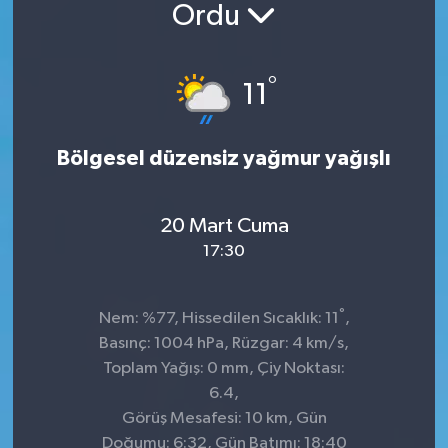
Ordu
°
11
Bölgesel düzensiz yağmur yağışlı
20 Mart Cuma
17:30
°
Nem: %77, Hissedilen Sıcaklık: 11
,
Basınç: 1004 hPa, Rüzgar: 4 km/s,
Toplam Yağış: 0 mm, Çiy Noktası:
6.4,
Görüş Mesafesi: 10 km, Gün
Doğumu: 6:32, Gün Batımı: 18:40