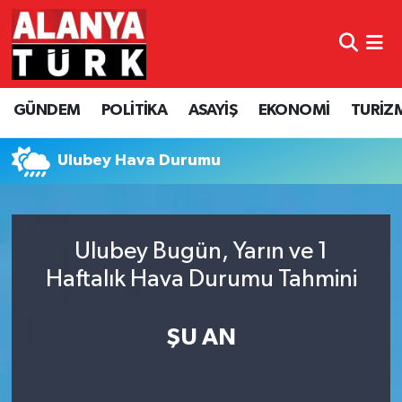
GÜNDEM
Nöbetçi Eczaneler
GÜNDEM
POLİTİKA
ASAYİŞ
EKONOMİ
TURİZ
POLİTİKA
Hava Durumu
ASAYİŞ
Namaz Vakitleri
Ulubey Hava Durumu
EKONOMİ
Trafik Durumu
Ulubey Bugün, Yarın ve 1
TURİZM
Süper Lig Puan Durumu ve Fikstür
Haftalık Hava Durumu Tahmini
SPOR
Tüm Manşetler
ŞU AN
ÇEVRE
Son Dakika Haberleri
KÜLTÜR SANAT
Haber Arşivi