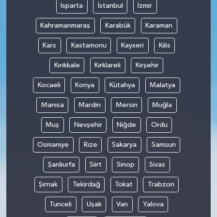
Isparta
İstanbul
İzmir
Kahramanmaraş
Karabük
Karaman
Kars
Kastamonu
Kayseri
Kilis
Kırıkkale
Kırklareli
Kırşehir
Kocaeli
Konya
Kütahya
Malatya
Manisa
Mardin
Mersin
Muğla
Muş
Nevşehir
Niğde
Ordu
Osmaniye
Rize
Sakarya
Samsun
Şanlıurfa
Siirt
Sinop
Sivas
Şırnak
Tekirdağ
Tokat
Trabzon
Tunceli
Uşak
Van
Yalova