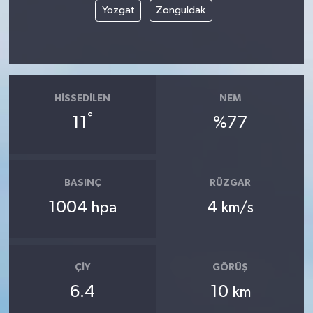
Yozgat
Zonguldak
HISSEDILEN
NEM
°
11
%77
BASINÇ
RÜZGAR
1004
4
hpa
km/s
ÇIY
GÖRÜŞ
6.4
10
km