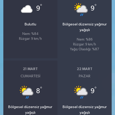
°
°
9
9
Bulutlu
Bölgesel düzensiz yağmur
yağışlı
Nem: %84
Rüzgar: 9 km/h
Nem: %86
Rüzgar: 9 km/h
Yağış Olasılığı: %87
21 MART
22 MART
CUMARTESI
PAZAR
°
°
8
9
Bölgesel düzensiz yağmur
Bölgesel düzensiz yağmur
yağışlı
yağışlı