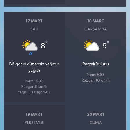
17 MART
18 MART
SALI
ÇARŞAMBA
°
°
8
9
Bölgesel düzensiz yağmur
Parçalı Bulutlu
yağışlı
Nem: %88
Rüzgar: 10 km/h
Nem: %90
Rüzgar: 8 km/h
Yağış Olasılığı: %87
19 MART
20 MART
PERŞEMBE
CUMA