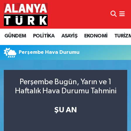
GÜNDEM
Nöbetçi Eczaneler
GÜNDEM
POLİTİKA
ASAYİŞ
EKONOMİ
TURİZ
POLİTİKA
Hava Durumu
ASAYİŞ
Namaz Vakitleri
Perşembe Hava Durumu
EKONOMİ
Trafik Durumu
Perşembe Bugün, Yarın ve 1
TURİZM
Süper Lig Puan Durumu ve Fikstür
Haftalık Hava Durumu Tahmini
SPOR
Tüm Manşetler
ŞU AN
ÇEVRE
Son Dakika Haberleri
KÜLTÜR SANAT
Haber Arşivi