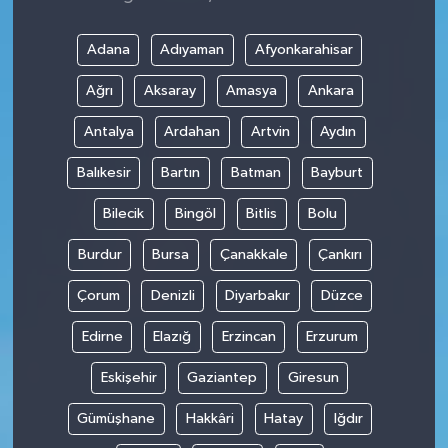
Adana
Adıyaman
Afyonkarahisar
Ağrı
Aksaray
Amasya
Ankara
Antalya
Ardahan
Artvin
Aydın
Balıkesir
Bartın
Batman
Bayburt
Bilecik
Bingöl
Bitlis
Bolu
Burdur
Bursa
Çanakkale
Çankırı
Çorum
Denizli
Diyarbakır
Düzce
Edirne
Elazığ
Erzincan
Erzurum
Eskişehir
Gaziantep
Giresun
Gümüşhane
Hakkâri
Hatay
Iğdır