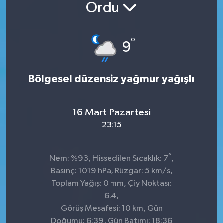
Ordu
°
9
Bölgesel düzensiz yağmur yağışlı
16 Mart Pazartesi
23:15
°
Nem: %93, Hissedilen Sıcaklık: 7
,
Basınç: 1019 hPa, Rüzgar: 5 km/s,
Toplam Yağış: 0 mm, Çiy Noktası:
6.4,
Görüş Mesafesi: 10 km, Gün
Doğumu: 6:39, Gün Batımı: 18:36