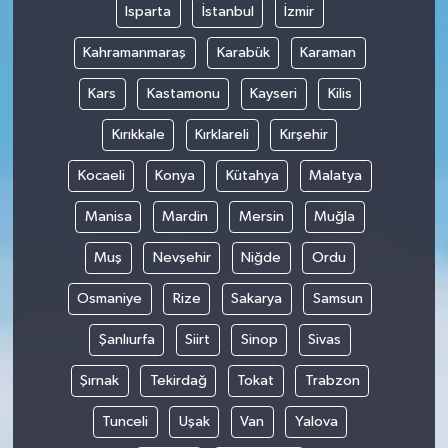
Isparta
İstanbul
İzmir
Kahramanmaraş
Karabük
Karaman
Kars
Kastamonu
Kayseri
Kilis
Kırıkkale
Kırklareli
Kırşehir
Kocaeli
Konya
Kütahya
Malatya
Manisa
Mardin
Mersin
Muğla
Muş
Nevşehir
Niğde
Ordu
Osmaniye
Rize
Sakarya
Samsun
Şanlıurfa
Siirt
Sinop
Sivas
Şırnak
Tekirdağ
Tokat
Trabzon
Tunceli
Uşak
Van
Yalova