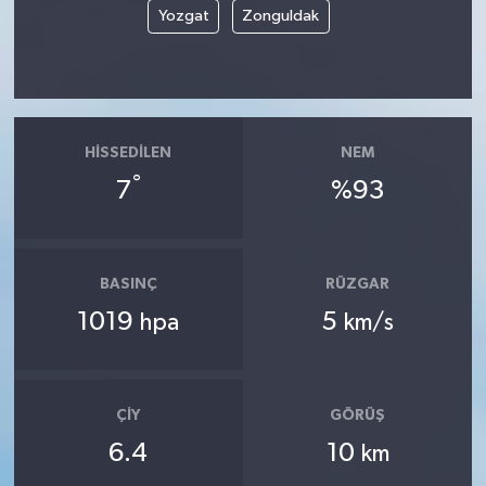
Yozgat
Zonguldak
HISSEDILEN
NEM
°
7
%93
BASINÇ
RÜZGAR
1019
5
hpa
km/s
ÇIY
GÖRÜŞ
6.4
10
km