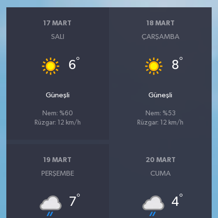
17 MART
18 MART
SALI
ÇARŞAMBA
°
°
6
8
Güneşli
Güneşli
Nem: %60
Nem: %53
Rüzgar: 12 km/h
Rüzgar: 12 km/h
19 MART
20 MART
PERŞEMBE
CUMA
°
°
7
4