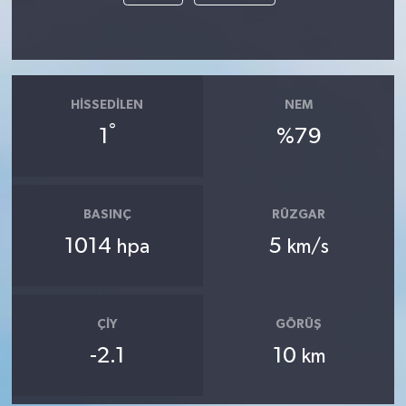
HISSEDILEN
NEM
°
1
%79
BASINÇ
RÜZGAR
1014
5
hpa
km/s
ÇIY
GÖRÜŞ
-2.1
10
km