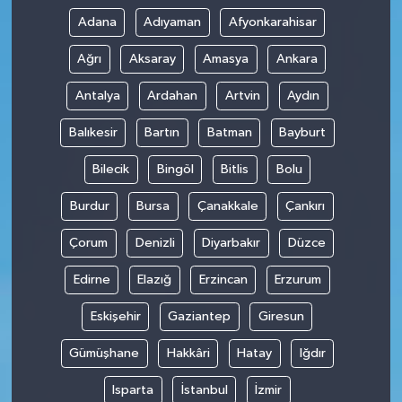
Adana
Adıyaman
Afyonkarahisar
Ağrı
Aksaray
Amasya
Ankara
Antalya
Ardahan
Artvin
Aydın
Balıkesir
Bartın
Batman
Bayburt
Bilecik
Bingöl
Bitlis
Bolu
Burdur
Bursa
Çanakkale
Çankırı
Çorum
Denizli
Diyarbakır
Düzce
Edirne
Elazığ
Erzincan
Erzurum
Eskişehir
Gaziantep
Giresun
Gümüşhane
Hakkâri
Hatay
Iğdır
Isparta
İstanbul
İzmir