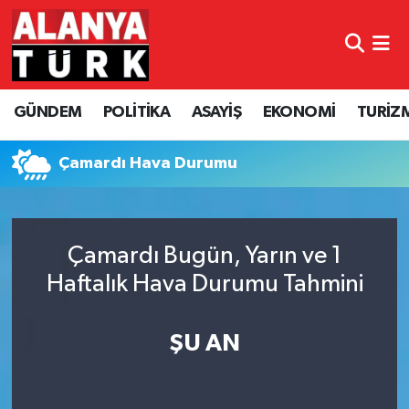
GÜNDEM
Nöbetçi Eczaneler
GÜNDEM
POLİTİKA
ASAYİŞ
EKONOMİ
TURİZ
POLİTİKA
Hava Durumu
ASAYİŞ
Namaz Vakitleri
Çamardı Hava Durumu
EKONOMİ
Trafik Durumu
Çamardı Bugün, Yarın ve 1
TURİZM
Süper Lig Puan Durumu ve Fikstür
Haftalık Hava Durumu Tahmini
SPOR
Tüm Manşetler
ŞU AN
ÇEVRE
Son Dakika Haberleri
KÜLTÜR SANAT
Haber Arşivi