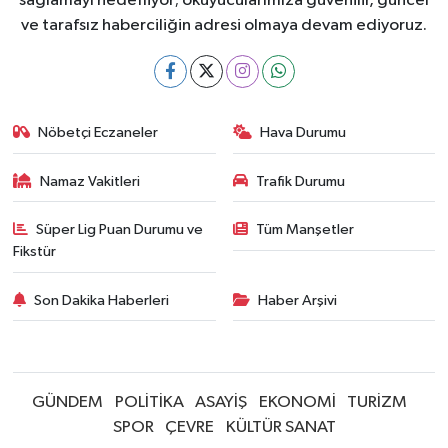
sağlamayı hedefliyor; okuyucularımıza güvenilir, güncel
ve tarafsız haberciliğin adresi olmaya devam ediyoruz.
Nöbetçi Eczaneler
Hava Durumu
Namaz Vakitleri
Trafik Durumu
Süper Lig Puan Durumu ve
Tüm Manşetler
Fikstür
Son Dakika Haberleri
Haber Arşivi
GÜNDEM
POLİTİKA
ASAYİŞ
EKONOMİ
TURİZM
SPOR
ÇEVRE
KÜLTÜR SANAT