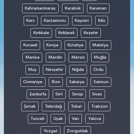
Kahramanmaraş
Karabük
Karaman
Kars
Kastamonu
Kayseri
Kilis
Kırıkkale
Kırklareli
Kırşehir
Kocaeli
Konya
Kütahya
Malatya
Manisa
Mardin
Mersin
Muğla
Muş
Nevşehir
Niğde
Ordu
Osmaniye
Rize
Sakarya
Samsun
Şanlıurfa
Siirt
Sinop
Sivas
Şırnak
Tekirdağ
Tokat
Trabzon
Tunceli
Uşak
Van
Yalova
Yozgat
Zonguldak