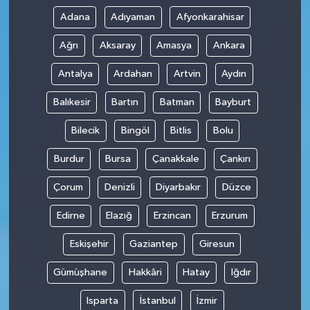
Adana
Adıyaman
Afyonkarahisar
Ağrı
Aksaray
Amasya
Ankara
Antalya
Ardahan
Artvin
Aydın
Balıkesir
Bartın
Batman
Bayburt
Bilecik
Bingöl
Bitlis
Bolu
Burdur
Bursa
Çanakkale
Çankırı
Çorum
Denizli
Diyarbakır
Düzce
Edirne
Elazığ
Erzincan
Erzurum
Eskişehir
Gaziantep
Giresun
Gümüşhane
Hakkâri
Hatay
Iğdır
Isparta
İstanbul
İzmir