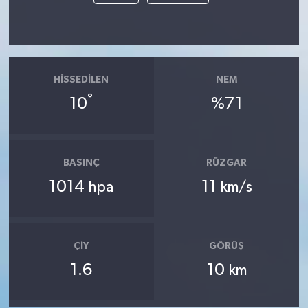
HISSEDILEN
NEM
°
10
%71
BASINÇ
RÜZGAR
1014
11
hpa
km/s
ÇIY
GÖRÜŞ
1.6
10
km