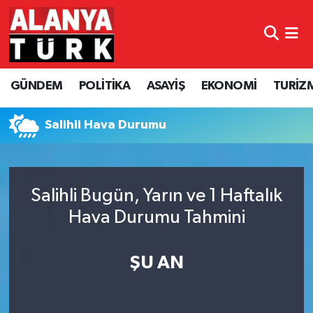
GÜNDEM
Nöbetçi Eczaneler
GÜNDEM
POLİTİKA
ASAYİŞ
EKONOMİ
TURİZ
POLİTİKA
Hava Durumu
ASAYİŞ
Namaz Vakitleri
Salihli Hava Durumu
EKONOMİ
Trafik Durumu
Salihli Bugün, Yarın ve 1 Haftalık
TURİZM
Süper Lig Puan Durumu ve Fikstür
Hava Durumu Tahmini
SPOR
Tüm Manşetler
ŞU AN
ÇEVRE
Son Dakika Haberleri
KÜLTÜR SANAT
Haber Arşivi