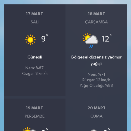
17 MART
18 MART
SALI
ÇARŞAMBA
°
°
9
12
Güneşli
Bölgesel düzensiz yağmur
yağışlı
Nem: %67
Rüzgar: 8 km/h
Nem: %71
Rüzgar: 12 km/h
Yağış Olasılığı: %88
19 MART
20 MART
PERŞEMBE
CUMA