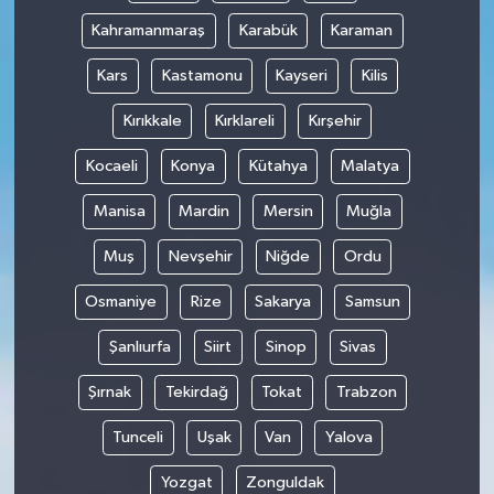
Kahramanmaraş
Karabük
Karaman
Kars
Kastamonu
Kayseri
Kilis
Kırıkkale
Kırklareli
Kırşehir
Kocaeli
Konya
Kütahya
Malatya
Manisa
Mardin
Mersin
Muğla
Muş
Nevşehir
Niğde
Ordu
Osmaniye
Rize
Sakarya
Samsun
Şanlıurfa
Siirt
Sinop
Sivas
Şırnak
Tekirdağ
Tokat
Trabzon
Tunceli
Uşak
Van
Yalova
Yozgat
Zonguldak