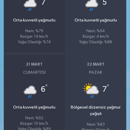
°
°
7
5
Orta kuvvetli yağmurlu
Orta kuvvetli yağmurlu
Nem: %79
Nem: %94
Rüzgar: 14 km/h
Rüzgar: 4 km/h
Yağış Olasılığı: %74
Yağış Olasılığı: %88
21 MART
22 MART
CUMARTESI
PAZAR
°
°
6
7
Orta kuvvetli yağmurlu
Bölgesel düzensiz yağmur
yağışlı
Nem: %92
Rüzgar: 10 km/h
Nem: %83
Yağış Olasılığı: %89