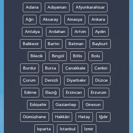
Adana
Adıyaman
Afyonkarahisar
Ağrı
Aksaray
Amasya
Ankara
Antalya
Ardahan
Artvin
Aydın
Balıkesir
Bartın
Batman
Bayburt
Bilecik
Bingöl
Bitlis
Bolu
Burdur
Bursa
Çanakkale
Çankırı
Çorum
Denizli
Diyarbakır
Düzce
Edirne
Elazığ
Erzincan
Erzurum
Eskişehir
Gaziantep
Giresun
Gümüşhane
Hakkâri
Hatay
Iğdır
Isparta
İstanbul
İzmir