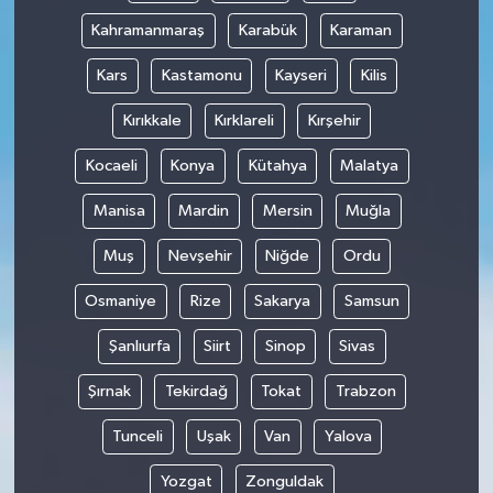
Kahramanmaraş
Karabük
Karaman
Kars
Kastamonu
Kayseri
Kilis
Kırıkkale
Kırklareli
Kırşehir
Kocaeli
Konya
Kütahya
Malatya
Manisa
Mardin
Mersin
Muğla
Muş
Nevşehir
Niğde
Ordu
Osmaniye
Rize
Sakarya
Samsun
Şanlıurfa
Siirt
Sinop
Sivas
Şırnak
Tekirdağ
Tokat
Trabzon
Tunceli
Uşak
Van
Yalova
Yozgat
Zonguldak