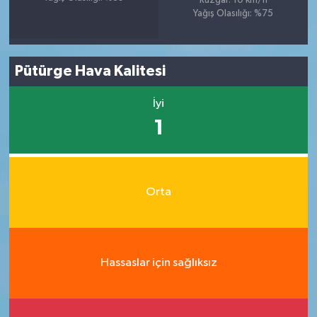
Rüzgar: 10 km/h
Yağış Olasılığı: %75
Pütürge Hava Kalitesi
İyi
1
Orta
Hassaslar için sağlıksız