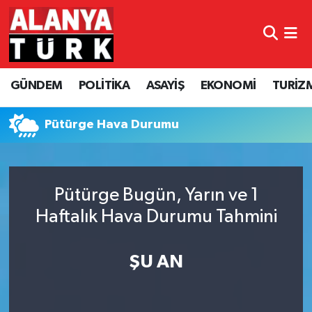
GÜNDEM
Nöbetçi Eczaneler
GÜNDEM
POLİTİKA
ASAYİŞ
EKONOMİ
TURİZ
POLİTİKA
Hava Durumu
ASAYİŞ
Namaz Vakitleri
Pütürge Hava Durumu
EKONOMİ
Trafik Durumu
Pütürge Bugün, Yarın ve 1
TURİZM
Süper Lig Puan Durumu ve Fikstür
Haftalık Hava Durumu Tahmini
SPOR
Tüm Manşetler
ŞU AN
ÇEVRE
Son Dakika Haberleri
KÜLTÜR SANAT
Haber Arşivi