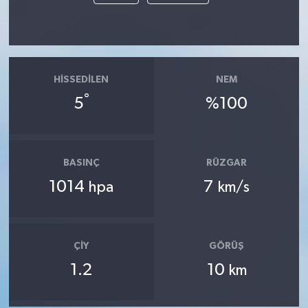
HISSEDILEN
NEM
°
5
%100
BASINÇ
RÜZGAR
1014
7
hpa
km/s
ÇIY
GÖRÜŞ
1.2
10
km