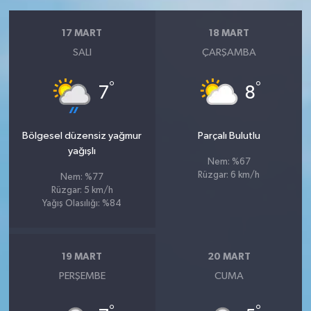
17 MART
18 MART
SALI
ÇARŞAMBA
°
°
7
8
Bölgesel düzensiz yağmur
Parçalı Bulutlu
yağışlı
Nem: %67
Rüzgar: 6 km/h
Nem: %77
Rüzgar: 5 km/h
Yağış Olasılığı: %84
19 MART
20 MART
PERŞEMBE
CUMA