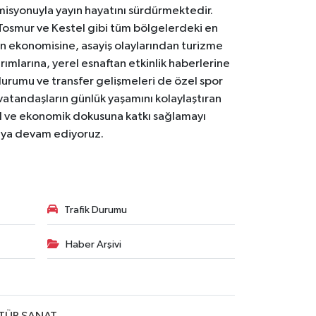
 misyonuyla yayın hayatını sürdürmektedir.
Tosmur ve Kestel gibi tüm bölgelerdeki en
den ekonomisine, asayiş olaylarından turizme
ırımlarına, yerel esnaftan etkinlik haberlerine
durumu ve transfer gelişmeleri de özel spor
 vatandaşların günlük yaşamını kolaylaştıran
osyal ve ekonomik dokusuna katkı sağlamayı
maya devam ediyoruz.
Trafik Durumu
Haber Arşivi