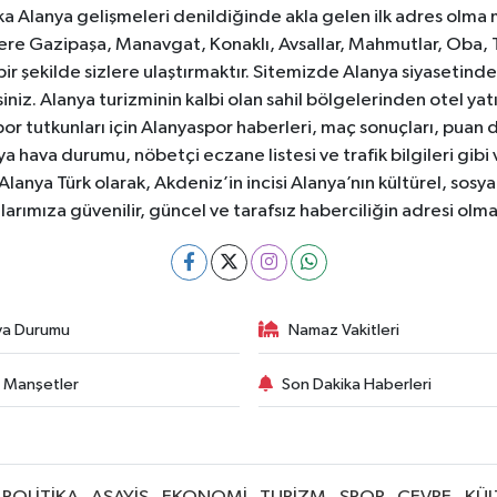
ka Alanya gelişmeleri denildiğinde akla gelen ilk adres olma
e Gazipaşa, Manavgat, Konaklı, Avsallar, Mahmutlar, Oba, 
 bir şekilde sizlere ulaştırmaktır. Sitemizde Alanya siyasetin
iniz. Alanya turizminin kalbi olan sahil bölgelerinden otel yat
or tutkunları için Alanyaspor haberleri, maç sonuçları, puan 
 hava durumu, nöbetçi eczane listesi ve trafik bilgileri gibi
z. Alanya Türk olarak, Akdeniz’in incisi Alanya’nın kültürel, s
larımıza güvenilir, güncel ve tarafsız haberciliğin adresi ol
va Durumu
Namaz Vakitleri
 Manşetler
Son Dakika Haberleri