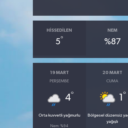
HISSEDILEN
NEM
°
5
%87
19 MART
20 MART
PERŞEMBE
CUMA
°
°
4
1
Orta kuvvetli yağmurlu
Bölgesel düzensiz y
yağışlı
Nem: %94