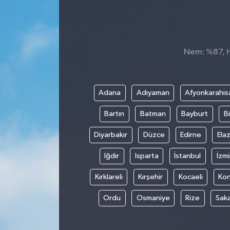
Nem: %87, Hi
Adana
Adıyaman
Afyonkarahis
Bartın
Batman
Bayburt
Bi
Diyarbakır
Düzce
Edirne
Elaz
Iğdır
Isparta
İstanbul
İzmi
Kırklareli
Kırşehir
Kocaeli
Ko
Ordu
Osmaniye
Rize
Sak