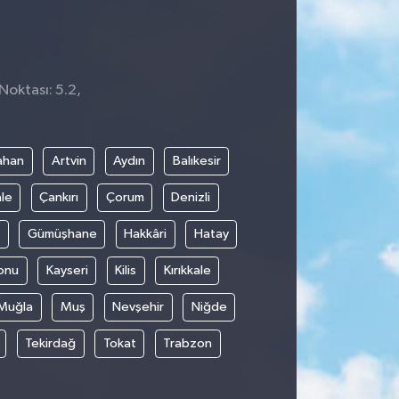
Noktası: 5.2,
ahan
Artvin
Aydın
Balıkesir
le
Çankırı
Çorum
Denizli
Gümüşhane
Hakkâri
Hatay
onu
Kayseri
Kilis
Kırıkkale
Muğla
Muş
Nevşehir
Niğde
Tekirdağ
Tokat
Trabzon