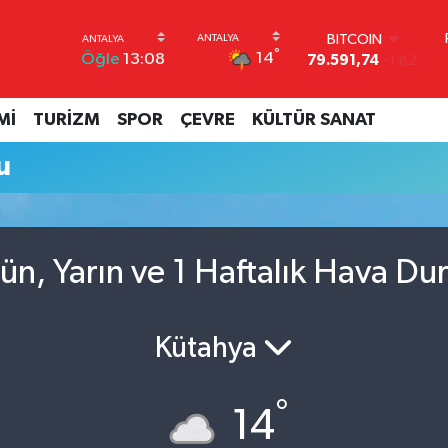
BITCOIN
°
14
Öğle
13:08
79.591,74
-1.82
DOLAR
45,43620
0.02
Mİ
TURİZM
SPOR
ÇEVRE
KÜLTÜR SANAT
EURO
53,38690
0.19
u
STERLİN
61,60380
0.18
G.ALTIN
6862,09000
0.19
BİST100
ün, Yarın ve 1 Haftalık Hava D
14.598,00
0
Kütahya
°
14