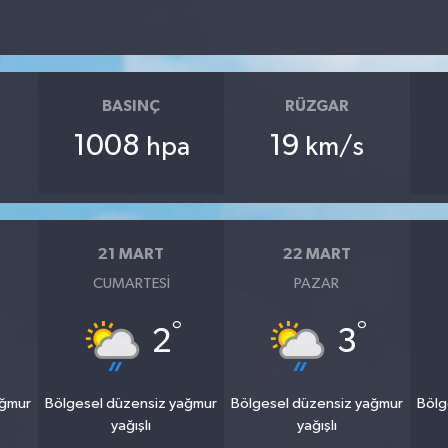
BASINÇ
RÜZGAR
1008
19
hpa
km/s
21 MART
22 MART
CUMARTESI
PAZAR
°
°
2
3
ağmur
Bölgesel düzensiz yağmur
Bölgesel düzensiz yağmur
Bölg
yağışlı
yağışlı