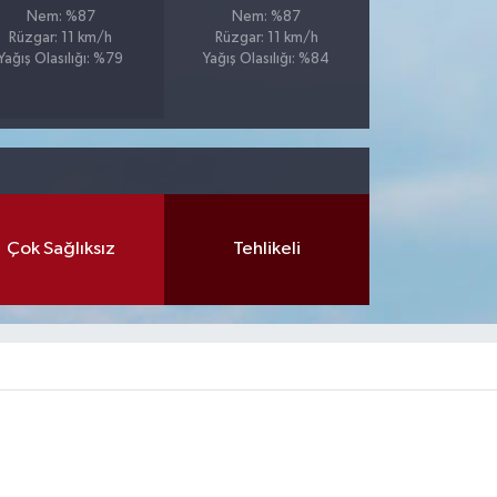
Nem: %87
Nem: %87
Rüzgar: 11 km/h
Rüzgar: 11 km/h
Yağış Olasılığı: %79
Yağış Olasılığı: %84
Çok Sağlıksız
Tehlikeli