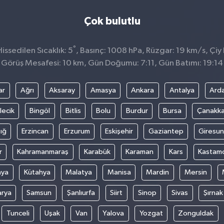
Çok bulutlu
°
ssedilen Sıcaklık: 5
, Basınç: 1008 hPa, Rüzgar: 19 km/s, Çiy 
Görüş Mesafesi: 10 km, Gün Doğumu: 7:11, Gün Batımı: 19:14
ar
Ağrı
Aksaray
Amasya
Ankara
Antalya
Ard
lecik
Bingöl
Bitlis
Bolu
Burdur
Bursa
Çanakka
ığ
Erzincan
Erzurum
Eskişehir
Gaziantep
Giresun
r
Kahramanmaraş
Karabük
Karaman
Kars
Kastam
nya
Kütahya
Malatya
Manisa
Mardin
Mersin
arya
Samsun
Şanlıurfa
Siirt
Sinop
Sivas
Şırnak
Tunceli
Uşak
Van
Yalova
Yozgat
Zonguldak