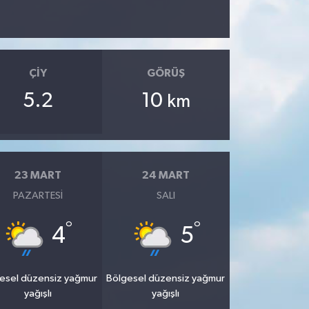
ÇIY
GÖRÜŞ
5.2
10
km
23 MART
24 MART
PAZARTESI
SALI
°
°
4
5
esel düzensiz yağmur
Bölgesel düzensiz yağmur
yağışlı
yağışlı