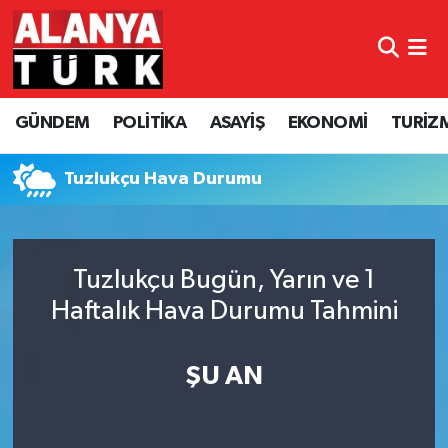
GÜNDEM
Nöbetçi Eczaneler
GÜNDEM
POLİTİKA
ASAYİŞ
EKONOMİ
TURİZ
POLİTİKA
Hava Durumu
ASAYİŞ
Namaz Vakitleri
Tuzlukçu Hava Durumu
EKONOMİ
Trafik Durumu
Tuzlukçu Bugün, Yarın ve 1
TURİZM
Süper Lig Puan Durumu ve Fikstür
Haftalık Hava Durumu Tahmini
SPOR
Tüm Manşetler
ŞU AN
ÇEVRE
Son Dakika Haberleri
KÜLTÜR SANAT
Haber Arşivi