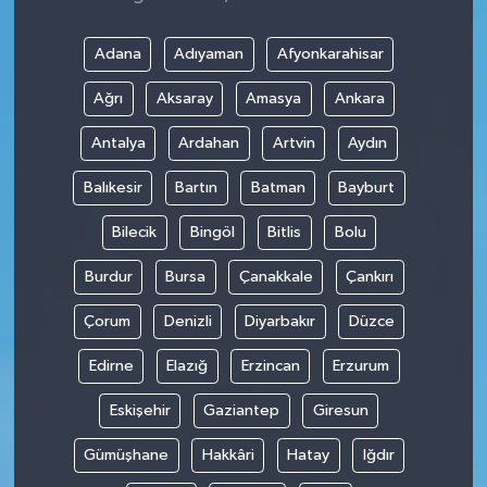
Adana
Adıyaman
Afyonkarahisar
Ağrı
Aksaray
Amasya
Ankara
Antalya
Ardahan
Artvin
Aydın
Balıkesir
Bartın
Batman
Bayburt
Bilecik
Bingöl
Bitlis
Bolu
Burdur
Bursa
Çanakkale
Çankırı
Çorum
Denizli
Diyarbakır
Düzce
Edirne
Elazığ
Erzincan
Erzurum
Eskişehir
Gaziantep
Giresun
Gümüşhane
Hakkâri
Hatay
Iğdır