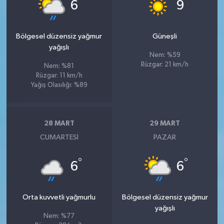
°
°
6
9
Bölgesel düzensiz yağmur
Güneşli
yağışlı
Nem: %59
Rüzgar: 21 km/h
Nem: %81
Rüzgar: 11 km/h
Yağış Olasılığı: %89
28 MART
29 MART
CUMARTESI
PAZAR
°
°
6
6
Orta kuvvetli yağmurlu
Bölgesel düzensiz yağmur
yağışlı
Nem: %77