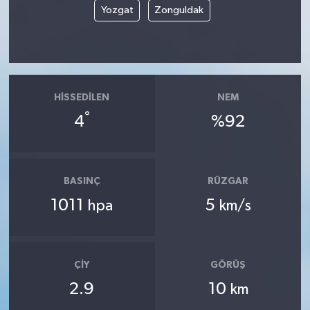
Yozgat
Zonguldak
HISSEDILEN
NEM
°
4
%92
BASINÇ
RÜZGAR
1011
5
hpa
km/s
ÇIY
GÖRÜŞ
2.9
10
km