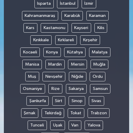
Isparta
İstanbul
İzmir
Kahramanmaraş
Karabük
Karaman
Kars
Kastamonu
Kayseri
Kilis
Kırıkkale
Kırklareli
Kırşehir
Kocaeli
Konya
Kütahya
Malatya
Manisa
Mardin
Mersin
Muğla
Muş
Nevşehir
Niğde
Ordu
Osmaniye
Rize
Sakarya
Samsun
Şanlıurfa
Siirt
Sinop
Sivas
Şırnak
Tekirdağ
Tokat
Trabzon
Tunceli
Uşak
Van
Yalova