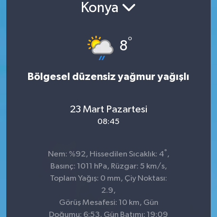
Konya
°
8
Bölgesel düzensiz yağmur yağışlı
23 Mart Pazartesi
08:45
°
Nem: %92, Hissedilen Sıcaklık: 4
,
Basınç: 1011 hPa, Rüzgar: 5 km/s,
Toplam Yağış: 0 mm, Çiy Noktası:
2.9,
Görüş Mesafesi: 10 km, Gün
Doğumu: 6:53, Gün Batımı: 19:09