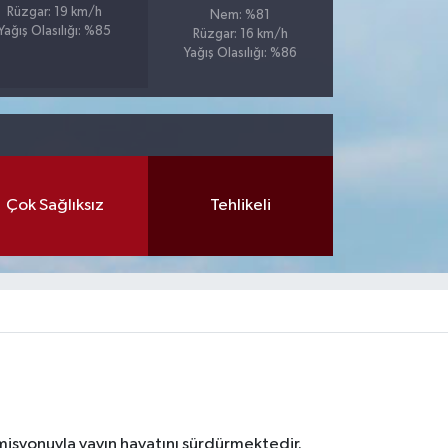
Rüzgar: 19 km/h
Nem: %81
Yağış Olasılığı: %85
Rüzgar: 16 km/h
Yağış Olasılığı: %86
Çok Sağlıksız
Tehlikeli
 misyonuyla yayın hayatını sürdürmektedir.