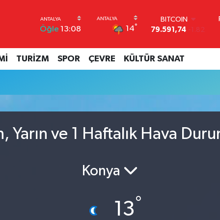
BITCOIN
°
14
Öğle
13:08
79.591,74
-1.82
DOLAR
45,43620
0.02
Mİ
TURİZM
SPOR
ÇEVRE
KÜLTÜR SANAT
EURO
53,38690
0.19
STERLİN
61,60380
0.18
G.ALTIN
6862,09000
0.19
BİST100
, Yarın ve 1 Haftalık Hava Dur
14.598,00
0
Konya
°
13