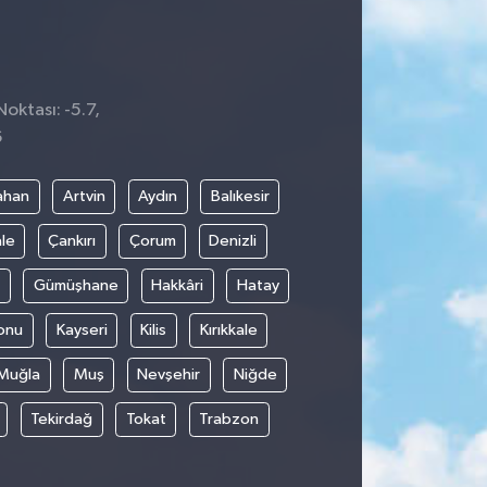
Noktası: -5.7,
6
ahan
Artvin
Aydın
Balıkesir
le
Çankırı
Çorum
Denizli
Gümüşhane
Hakkâri
Hatay
onu
Kayseri
Kilis
Kırıkkale
Muğla
Muş
Nevşehir
Niğde
Tekirdağ
Tokat
Trabzon