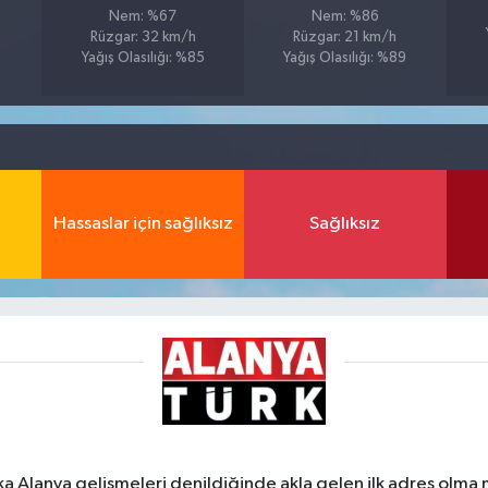
Nem: %67
Nem: %86
Rüzgar: 32 km/h
Rüzgar: 21 km/h
Yağış Olasılığı: %85
Yağış Olasılığı: %89
Hassaslar için sağlıksız
Sağlıksız
ka Alanya gelişmeleri denildiğinde akla gelen ilk adres olma