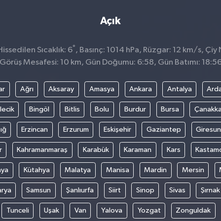
Açık
°
ssedilen Sıcaklık: 6
, Basınç: 1014 hPa, Rüzgar: 12 km/s, Çiy 
Görüş Mesafesi: 10 km, Gün Doğumu: 6:58, Gün Batımı: 18:5
ar
Ağrı
Aksaray
Amasya
Ankara
Antalya
Ard
lecik
Bingöl
Bitlis
Bolu
Burdur
Bursa
Çanakka
ığ
Erzincan
Erzurum
Eskişehir
Gaziantep
Giresun
r
Kahramanmaraş
Karabük
Karaman
Kars
Kastam
nya
Kütahya
Malatya
Manisa
Mardin
Mersin
arya
Samsun
Şanlıurfa
Siirt
Sinop
Sivas
Şırnak
Tunceli
Uşak
Van
Yalova
Yozgat
Zonguldak