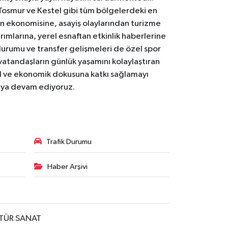
Tosmur ve Kestel gibi tüm bölgelerdeki en
den ekonomisine, asayiş olaylarından turizme
ırımlarına, yerel esnaftan etkinlik haberlerine
durumu ve transfer gelişmeleri de özel spor
 vatandaşların günlük yaşamını kolaylaştıran
osyal ve ekonomik dokusuna katkı sağlamayı
maya devam ediyoruz.
Trafik Durumu
Haber Arşivi
TÜR SANAT