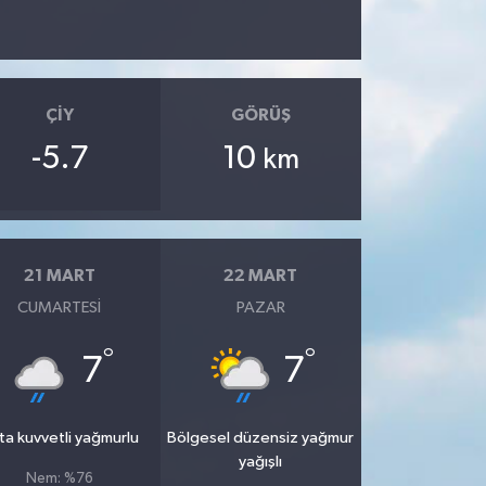
ÇIY
GÖRÜŞ
-5.7
10
km
21 MART
22 MART
CUMARTESI
PAZAR
°
°
7
7
ta kuvvetli yağmurlu
Bölgesel düzensiz yağmur
yağışlı
Nem: %76