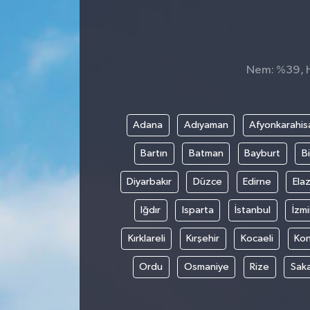
Nem: %39, Hi
Adana
Adıyaman
Afyonkarahis
Bartın
Batman
Bayburt
Bi
Diyarbakır
Düzce
Edirne
Elaz
Iğdır
Isparta
İstanbul
İzmi
Kırklareli
Kırşehir
Kocaeli
Ko
Ordu
Osmaniye
Rize
Sak