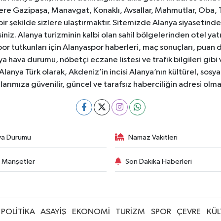
e Gazipaşa, Manavgat, Konaklı, Avsallar, Mahmutlar, Oba, 
 bir şekilde sizlere ulaştırmaktır. Sitemizde Alanya siyasetin
iniz. Alanya turizminin kalbi olan sahil bölgelerinden otel yat
or tutkunları için Alanyaspor haberleri, maç sonuçları, puan 
 hava durumu, nöbetçi eczane listesi ve trafik bilgileri gibi
z. Alanya Türk olarak, Akdeniz’in incisi Alanya’nın kültürel, s
larımıza güvenilir, güncel ve tarafsız haberciliğin adresi ol
va Durumu
Namaz Vakitleri
 Manşetler
Son Dakika Haberleri
POLİTİKA
ASAYİŞ
EKONOMİ
TURİZM
SPOR
ÇEVRE
KÜL