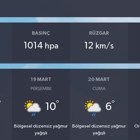
BASINÇ
RÜZGAR
1014
12
hpa
km/s
19 MART
20 MART
PERŞEMBE
CUMA
°
°
°
10
6
Bölgesel düzensiz yağmur
Bölgesel düzensiz yağmur
Or
yağışlı
yağışlı