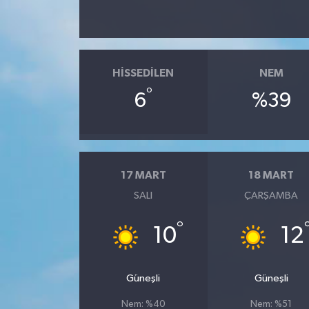
HISSEDILEN
NEM
°
6
%39
17 MART
18 MART
SALI
ÇARŞAMBA
°
10
12
Güneşli
Güneşli
Nem: %40
Nem: %51