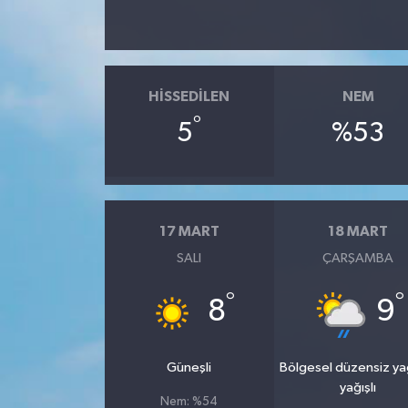
HISSEDILEN
NEM
°
5
%53
17 MART
18 MART
SALI
ÇARŞAMBA
°
°
8
9
Güneşli
Bölgesel düzensiz y
yağışlı
Nem: %54