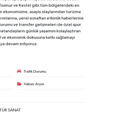
Tosmur ve Kestel gibi tüm bölgelerdeki en
den ekonomisine, asayiş olaylarından turizme
ırımlarına, yerel esnaftan etkinlik haberlerine
durumu ve transfer gelişmeleri de özel spor
 vatandaşların günlük yaşamını kolaylaştıran
osyal ve ekonomik dokusuna katkı sağlamayı
maya devam ediyoruz.
Trafik Durumu
Haber Arşivi
TÜR SANAT