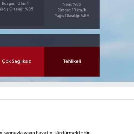
Rüzgar: 12 km/h
Nem: %86
Yağış Olasılığı: %85
Rüzgar: 13 km/h
Yağış Olasılığı: %89
Çok Sağlıksız
Tehlikeli
 misyonuyla yayın hayatını sürdürmektedir.