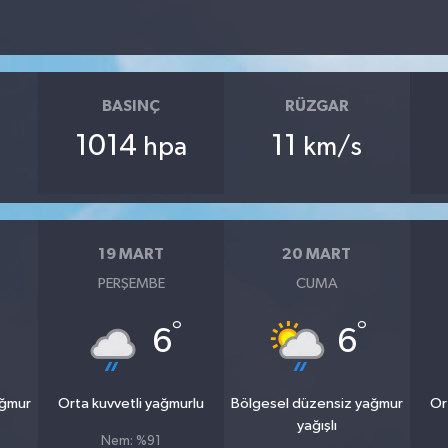
BASINÇ
RÜZGAR
1014
11
hpa
km/s
19 MART
20 MART
PERŞEMBE
CUMA
°
°
6
6
ağmur
Orta kuvvetli yağmurlu
Bölgesel düzensiz yağmur
Or
yağışlı
Nem: %91