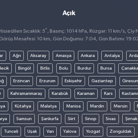
Açık
°
ssedilen Sıcaklık: 5
, Basınç: 1014 hPa, Rüzgar: 11 km/s, Çiy 
Görüş Mesafesi: 10 km, Gün Doğumu: 7:04, Gün Batımı: 19:0
ar
Ağrı
Aksaray
Amasya
Ankara
Antalya
Ard
lecik
Bingöl
Bitlis
Bolu
Burdur
Bursa
Çanakka
ığ
Erzincan
Erzurum
Eskişehir
Gaziantep
Giresun
r
Kahramanmaraş
Karabük
Karaman
Kars
Kastam
nya
Kütahya
Malatya
Manisa
Mardin
Mersin
arya
Samsun
Şanlıurfa
Siirt
Sinop
Sivas
Şırnak
Tunceli
Uşak
Van
Yalova
Yozgat
Zonguldak