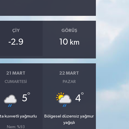
ÇIY
GÖRÜŞ
-2.9
10
km
21 MART
22 MART
CUMARTESI
PAZAR
°
°
5
4
ta kuvvetli yağmurlu
Bölgesel düzensiz yağmur
yağışlı
Nem: %93