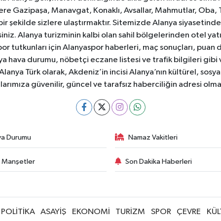
e Gazipaşa, Manavgat, Konaklı, Avsallar, Mahmutlar, Oba, 
 bir şekilde sizlere ulaştırmaktır. Sitemizde Alanya siyasetin
iniz. Alanya turizminin kalbi olan sahil bölgelerinden otel yat
or tutkunları için Alanyaspor haberleri, maç sonuçları, puan 
 hava durumu, nöbetçi eczane listesi ve trafik bilgileri gibi
z. Alanya Türk olarak, Akdeniz’in incisi Alanya’nın kültürel, s
larımıza güvenilir, güncel ve tarafsız haberciliğin adresi ol
va Durumu
Namaz Vakitleri
 Manşetler
Son Dakika Haberleri
POLİTİKA
ASAYİŞ
EKONOMİ
TURİZM
SPOR
ÇEVRE
KÜL