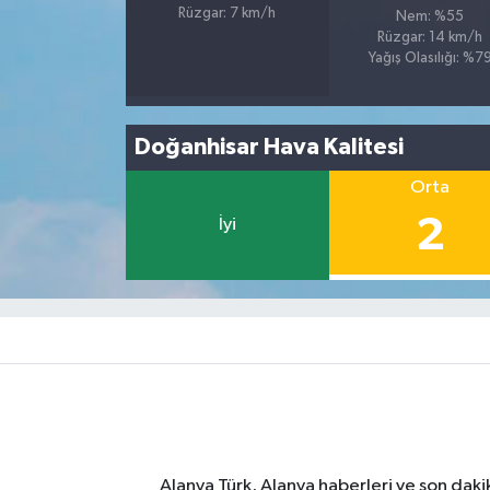
Rüzgar: 7 km/h
Nem: %55
Rüzgar: 14 km/h
Yağış Olasılığı: %7
Doğanhisar Hava Kalitesi
Orta
2
İyi
Alanya Türk, Alanya haberleri ve son daki