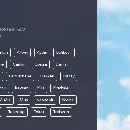
Noktası: -2.9,
2
ahan
Artvin
Aydın
Balıkesir
le
Çankırı
Çorum
Denizli
Gümüşhane
Hakkâri
Hatay
onu
Kayseri
Kilis
Kırıkkale
Muğla
Muş
Nevşehir
Niğde
Tekirdağ
Tokat
Trabzon