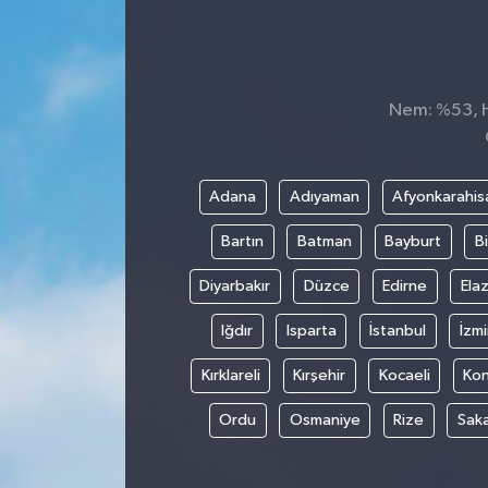
Nem: %53, Hi
Adana
Adıyaman
Afyonkarahis
Bartın
Batman
Bayburt
Bi
Diyarbakır
Düzce
Edirne
Elaz
Iğdır
Isparta
İstanbul
İzmi
Kırklareli
Kırşehir
Kocaeli
Ko
Ordu
Osmaniye
Rize
Sak