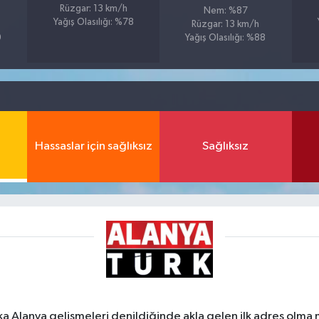
Rüzgar: 13 km/h
Nem: %87
Yağış Olasılığı: %78
Rüzgar: 13 km/h
9
Yağış Olasılığı: %88
Hassaslar için sağlıksız
Sağlıksız
ka Alanya gelişmeleri denildiğinde akla gelen ilk adres olma