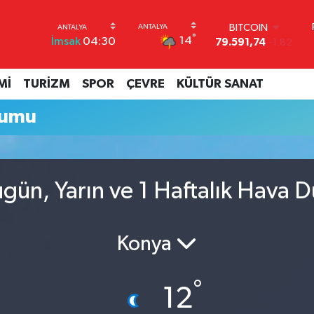
BITCOIN
°
14
İmsak
04:30
79.591,74
-1.82
DOLAR
45,43620
0.02
Mİ
TURİZM
SPOR
ÇEVRE
KÜLTÜR SANAT
EURO
53,38690
0.19
rumu
STERLİN
61,60380
0.18
G.ALTIN
6862,09000
0.19
BİST100
gün, Yarın ve 1 Haftalık Hava 
14.598,00
0
Konya
°
12