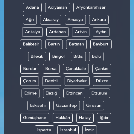
Adana
Adıyaman
Afyonkarahisar
Ağrı
Aksaray
Amasya
Ankara
Antalya
Ardahan
Artvin
Aydın
Balıkesir
Bartın
Batman
Bayburt
Bilecik
Bingöl
Bitlis
Bolu
Burdur
Bursa
Çanakkale
Çankırı
Çorum
Denizli
Diyarbakır
Düzce
Edirne
Elazığ
Erzincan
Erzurum
Eskişehir
Gaziantep
Giresun
Gümüşhane
Hakkâri
Hatay
Iğdır
Isparta
İstanbul
İzmir