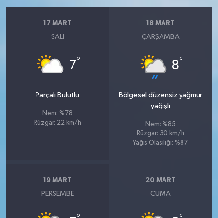
17 MART
18 MART
SALI
ÇARŞAMBA
°
°
7
8
Parçalı Bulutlu
Bölgesel düzensiz yağmur
yağışlı
Nem: %78
Rüzgar: 22 km/h
Nem: %85
Rüzgar: 30 km/h
Yağış Olasılığı: %87
19 MART
20 MART
PERŞEMBE
CUMA