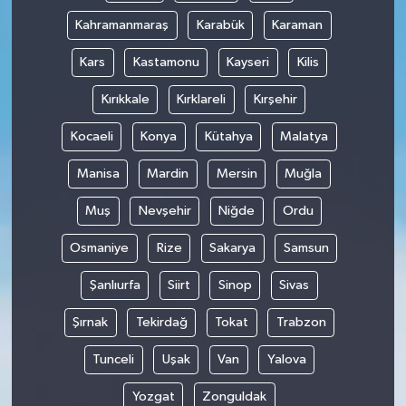
Kahramanmaraş
Karabük
Karaman
Kars
Kastamonu
Kayseri
Kilis
Kırıkkale
Kırklareli
Kırşehir
Kocaeli
Konya
Kütahya
Malatya
Manisa
Mardin
Mersin
Muğla
Muş
Nevşehir
Niğde
Ordu
Osmaniye
Rize
Sakarya
Samsun
Şanlıurfa
Siirt
Sinop
Sivas
Şırnak
Tekirdağ
Tokat
Trabzon
Tunceli
Uşak
Van
Yalova
Yozgat
Zonguldak