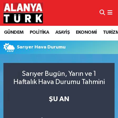
GÜNDEM
Nöbetçi Eczaneler
GÜNDEM
POLİTİKA
ASAYİŞ
EKONOMİ
TURİZ
POLİTİKA
Hava Durumu
ASAYİŞ
Namaz Vakitleri
Sarıyer Hava Durumu
EKONOMİ
Trafik Durumu
Sarıyer Bugün, Yarın ve 1
TURİZM
Süper Lig Puan Durumu ve Fikstür
Haftalık Hava Durumu Tahmini
SPOR
Tüm Manşetler
ŞU AN
ÇEVRE
Son Dakika Haberleri
KÜLTÜR SANAT
Haber Arşivi