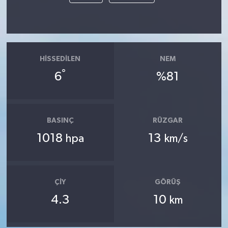
HISSEDILEN
NEM
°
6
%81
BASINÇ
RÜZGAR
1018
13
hpa
km/s
ÇIY
GÖRÜŞ
4.3
10
km