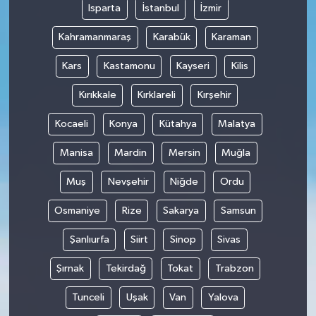
Isparta
İstanbul
İzmir
Kahramanmaraş
Karabük
Karaman
Kars
Kastamonu
Kayseri
Kilis
Kırıkkale
Kırklareli
Kırşehir
Kocaeli
Konya
Kütahya
Malatya
Manisa
Mardin
Mersin
Muğla
Muş
Nevşehir
Niğde
Ordu
Osmaniye
Rize
Sakarya
Samsun
Şanlıurfa
Siirt
Sinop
Sivas
Şırnak
Tekirdağ
Tokat
Trabzon
Tunceli
Uşak
Van
Yalova