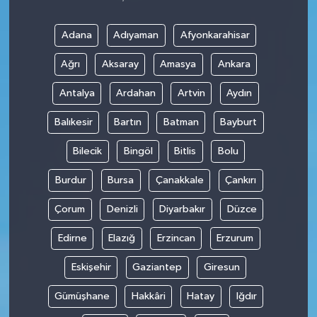
Adana
Adıyaman
Afyonkarahisar
Ağrı
Aksaray
Amasya
Ankara
Antalya
Ardahan
Artvin
Aydın
Balıkesir
Bartın
Batman
Bayburt
Bilecik
Bingöl
Bitlis
Bolu
Burdur
Bursa
Çanakkale
Çankırı
Çorum
Denizli
Diyarbakır
Düzce
Edirne
Elazığ
Erzincan
Erzurum
Eskişehir
Gaziantep
Giresun
Gümüşhane
Hakkâri
Hatay
Iğdır