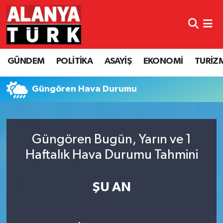
GÜNDEM
Nöbetçi Eczaneler
GÜNDEM
POLİTİKA
ASAYİŞ
EKONOMİ
TURİZ
POLİTİKA
Hava Durumu
ASAYİŞ
Namaz Vakitleri
Güngören Hava Durumu
EKONOMİ
Trafik Durumu
Güngören Bugün, Yarın ve 1
TURİZM
Süper Lig Puan Durumu ve Fikstür
Haftalık Hava Durumu Tahmini
SPOR
Tüm Manşetler
ŞU AN
ÇEVRE
Son Dakika Haberleri
KÜLTÜR SANAT
Haber Arşivi