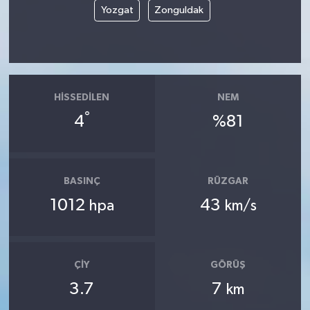
Yozgat
Zonguldak
HISSEDILEN
NEM
°
4
%81
BASINÇ
RÜZGAR
1012
43
hpa
km/s
ÇIY
GÖRÜŞ
3.7
7
km