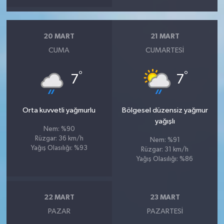
20 MART
21 MART
CUMA
CUMARTESI
°
°
7
7
Orta kuvvetli yağmurlu
Bölgesel düzensiz yağmur
yağışlı
Nem: %90
Rüzgar: 36 km/h
Nem: %91
Yağış Olasılığı: %93
Rüzgar: 31 km/h
Yağış Olasılığı: %86
22 MART
23 MART
PAZAR
PAZARTESI