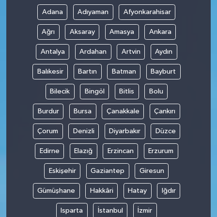
Adana
Adıyaman
Afyonkarahisar
Ağrı
Aksaray
Amasya
Ankara
Antalya
Ardahan
Artvin
Aydın
Balıkesir
Bartın
Batman
Bayburt
Bilecik
Bingöl
Bitlis
Bolu
Burdur
Bursa
Çanakkale
Çankırı
Çorum
Denizli
Diyarbakır
Düzce
Edirne
Elazığ
Erzincan
Erzurum
Eskişehir
Gaziantep
Giresun
Gümüşhane
Hakkâri
Hatay
Iğdır
Isparta
İstanbul
İzmir