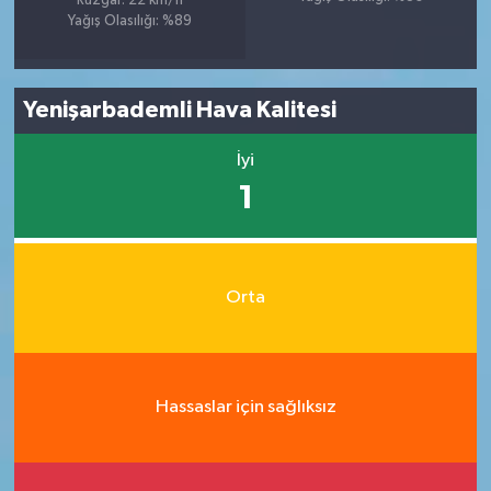
Rüzgar: 22 km/h
Yağış Olasılığı: %89
Yenişarbademli Hava Kalitesi
İyi
1
Orta
Hassaslar için sağlıksız