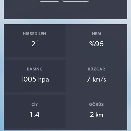
HISSEDILEN
NEM
°
2
%95
BASINÇ
RÜZGAR
1005
7
hpa
km/s
ÇIY
GÖRÜŞ
1.4
2
km