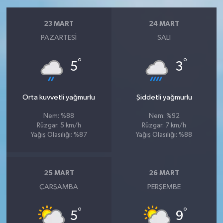
23 MART
24 MART
PAZARTESI
SALI
°
°
5
3
Orta kuvvetli yağmurlu
Şiddetli yağmurlu
Nem: %88
Nem: %92
Rüzgar: 5 km/h
Rüzgar: 7 km/h
Yağış Olasılığı: %87
Yağış Olasılığı: %88
25 MART
26 MART
ÇARŞAMBA
PERŞEMBE
°
°
5
9