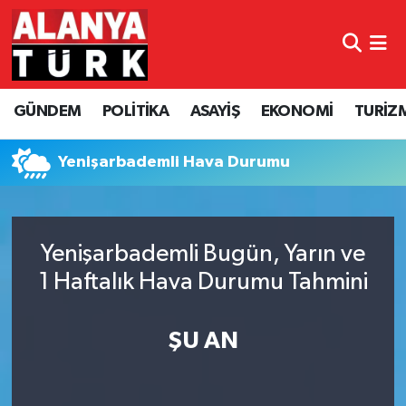
GÜNDEM
Nöbetçi Eczaneler
GÜNDEM
POLİTİKA
ASAYİŞ
EKONOMİ
TURİZ
POLİTİKA
Hava Durumu
ASAYİŞ
Namaz Vakitleri
Yenişarbademli Hava Durumu
EKONOMİ
Trafik Durumu
Yenişarbademli Bugün, Yarın ve
TURİZM
Süper Lig Puan Durumu ve Fikstür
1 Haftalık Hava Durumu Tahmini
SPOR
Tüm Manşetler
ŞU AN
ÇEVRE
Son Dakika Haberleri
KÜLTÜR SANAT
Haber Arşivi