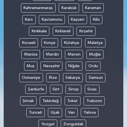
Kahramanmaraş
Karabük
Karaman
Kars
Kastamonu
Kayseri
Kilis
Kırıkkale
Kırklareli
Kırşehir
Kocaeli
Konya
Kütahya
Malatya
Manisa
Mardin
Mersin
Muğla
Muş
Nevşehir
Niğde
Ordu
Osmaniye
Rize
Sakarya
Samsun
Şanlıurfa
Siirt
Sinop
Sivas
Şırnak
Tekirdağ
Tokat
Trabzon
Tunceli
Uşak
Van
Yalova
Yozgat
Zonguldak