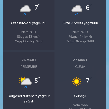
°
°
7
6
Orta kuvvetli yağmurlu
Orta kuvvetli yağmurlu
Nem: %81
Nem: %90
Rüzgar: 13 km/h
Rüzgar: 14 km/h
Yağış Olasılığı: %89
Yağış Olasılığı: %88
26 MART
27 MART
PERŞEMBE
CUMA
°
°
5
7
Bölgesel düzensiz yağmur
Güneşli
yağışlı
Nem: %66