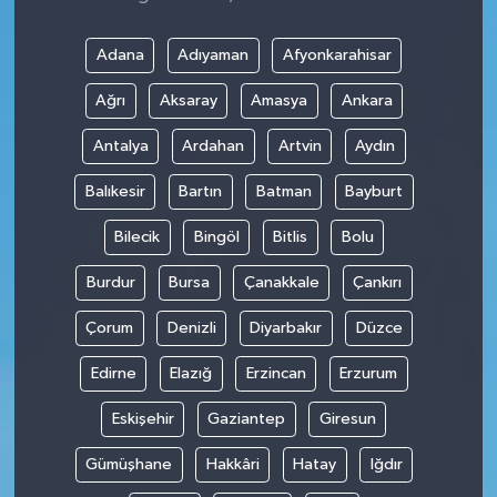
Adana
Adıyaman
Afyonkarahisar
Ağrı
Aksaray
Amasya
Ankara
Antalya
Ardahan
Artvin
Aydın
Balıkesir
Bartın
Batman
Bayburt
Bilecik
Bingöl
Bitlis
Bolu
Burdur
Bursa
Çanakkale
Çankırı
Çorum
Denizli
Diyarbakır
Düzce
Edirne
Elazığ
Erzincan
Erzurum
Eskişehir
Gaziantep
Giresun
Gümüşhane
Hakkâri
Hatay
Iğdır