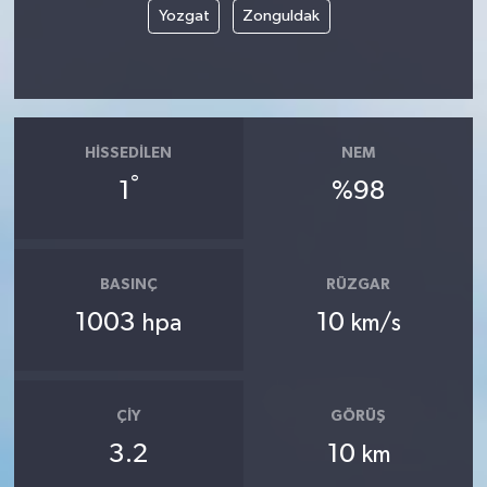
Yozgat
Zonguldak
HISSEDILEN
NEM
°
1
%98
BASINÇ
RÜZGAR
1003
10
hpa
km/s
ÇIY
GÖRÜŞ
3.2
10
km