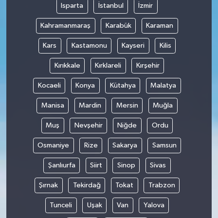
Isparta
İstanbul
İzmir
Kahramanmaraş
Karabük
Karaman
Kars
Kastamonu
Kayseri
Kilis
Kırıkkale
Kırklareli
Kırşehir
Kocaeli
Konya
Kütahya
Malatya
Manisa
Mardin
Mersin
Muğla
Muş
Nevşehir
Niğde
Ordu
Osmaniye
Rize
Sakarya
Samsun
Şanlıurfa
Siirt
Sinop
Sivas
Şırnak
Tekirdağ
Tokat
Trabzon
Tunceli
Uşak
Van
Yalova