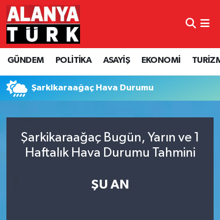
GÜNDEM
Nöbetçi Eczaneler
GÜNDEM
POLİTİKA
ASAYİŞ
EKONOMİ
TURİZ
POLİTİKA
Hava Durumu
ASAYİŞ
Namaz Vakitleri
Şarkikaraağaç Hava Durumu
EKONOMİ
Trafik Durumu
Şarkikaraağaç Bugün, Yarın ve 1
TURİZM
Süper Lig Puan Durumu ve Fikstür
Haftalık Hava Durumu Tahmini
SPOR
Tüm Manşetler
ŞU AN
ÇEVRE
Son Dakika Haberleri
KÜLTÜR SANAT
Haber Arşivi