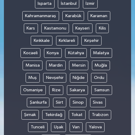
Isparta
İstanbul
İzmir
Kahramanmaraş
Karabük
Karaman
Kars
Kastamonu
Kayseri
Kilis
Kırıkkale
Kırklareli
Kırşehir
Kocaeli
Konya
Kütahya
Malatya
Manisa
Mardin
Mersin
Muğla
Muş
Nevşehir
Niğde
Ordu
Osmaniye
Rize
Sakarya
Samsun
Şanlıurfa
Siirt
Sinop
Sivas
Şırnak
Tekirdağ
Tokat
Trabzon
Tunceli
Uşak
Van
Yalova