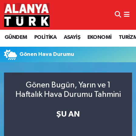
GÜNDEM
Nöbetçi Eczaneler
GÜNDEM
POLİTİKA
ASAYİŞ
EKONOMİ
TURİZ
POLİTİKA
Hava Durumu
ASAYİŞ
Namaz Vakitleri
Gönen Hava Durumu
EKONOMİ
Trafik Durumu
Gönen Bugün, Yarın ve 1
TURİZM
Süper Lig Puan Durumu ve Fikstür
Haftalık Hava Durumu Tahmini
SPOR
Tüm Manşetler
ŞU AN
ÇEVRE
Son Dakika Haberleri
KÜLTÜR SANAT
Haber Arşivi