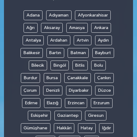
Adana
Adıyaman
Afyonkarahisar
Ağrı
Aksaray
Amasya
Ankara
Antalya
Ardahan
Artvin
Aydın
Balıkesir
Bartın
Batman
Bayburt
Bilecik
Bingöl
Bitlis
Bolu
Burdur
Bursa
Çanakkale
Çankırı
Çorum
Denizli
Diyarbakır
Düzce
Edirne
Elazığ
Erzincan
Erzurum
Eskişehir
Gaziantep
Giresun
Gümüşhane
Hakkâri
Hatay
Iğdır