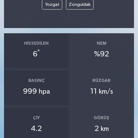
Yozgat
Zonguldak
HISSEDILEN
NEM
°
6
%92
BASINÇ
RÜZGAR
999
11
hpa
km/s
ÇIY
GÖRÜŞ
4.2
2
km