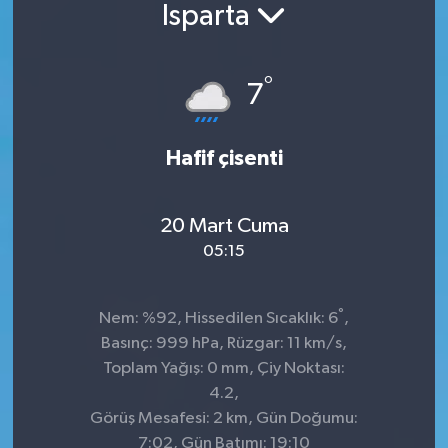
Isparta
°
7
Hafif çisenti
20 Mart Cuma
05:15
°
Nem: %92, Hissedilen Sıcaklık: 6
,
Basınç: 999 hPa, Rüzgar: 11 km/s,
Toplam Yağış: 0 mm, Çiy Noktası:
4.2,
Görüş Mesafesi: 2 km, Gün Doğumu:
7:02, Gün Batımı: 19:10