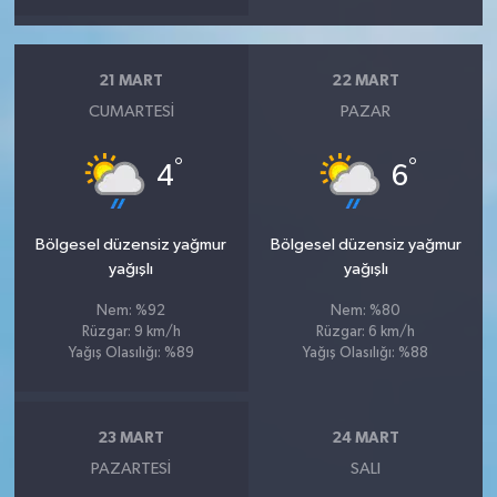
21 MART
22 MART
CUMARTESI
PAZAR
°
°
4
6
Bölgesel düzensiz yağmur
Bölgesel düzensiz yağmur
yağışlı
yağışlı
Nem: %92
Nem: %80
Rüzgar: 9 km/h
Rüzgar: 6 km/h
Yağış Olasılığı: %89
Yağış Olasılığı: %88
23 MART
24 MART
PAZARTESI
SALI