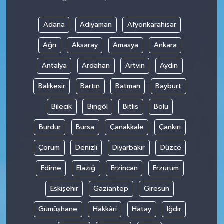
Adana
Adıyaman
Afyonkarahisar
Ağrı
Aksaray
Amasya
Ankara
Antalya
Ardahan
Artvin
Aydın
Balıkesir
Bartın
Batman
Bayburt
Bilecik
Bingöl
Bitlis
Bolu
Burdur
Bursa
Çanakkale
Çankırı
Çorum
Denizli
Diyarbakır
Düzce
Edirne
Elazığ
Erzincan
Erzurum
Eskişehir
Gaziantep
Giresun
Gümüşhane
Hakkâri
Hatay
Iğdır