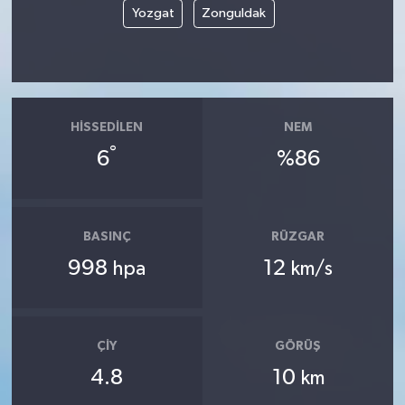
Yozgat
Zonguldak
HISSEDILEN
NEM
°
6
%86
BASINÇ
RÜZGAR
998
12
hpa
km/s
ÇIY
GÖRÜŞ
4.8
10
km