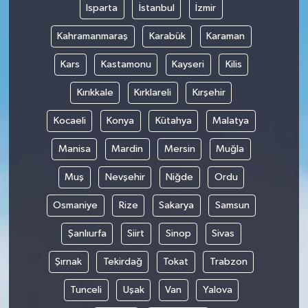
Isparta
İstanbul
İzmir
Kahramanmaraş
Karabük
Karaman
Kars
Kastamonu
Kayseri
Kilis
Kırıkkale
Kırklareli
Kırşehir
Kocaeli
Konya
Kütahya
Malatya
Manisa
Mardin
Mersin
Muğla
Muş
Nevşehir
Niğde
Ordu
Osmaniye
Rize
Sakarya
Samsun
Şanlıurfa
Siirt
Sinop
Sivas
Şırnak
Tekirdağ
Tokat
Trabzon
Tunceli
Uşak
Van
Yalova