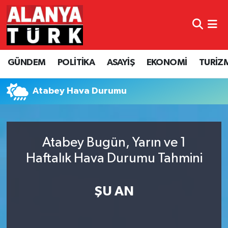
GÜNDEM
Nöbetçi Eczaneler
GÜNDEM
POLİTİKA
ASAYİŞ
EKONOMİ
TURİZ
POLİTİKA
Hava Durumu
ASAYİŞ
Namaz Vakitleri
Atabey Hava Durumu
EKONOMİ
Trafik Durumu
Atabey Bugün, Yarın ve 1
TURİZM
Süper Lig Puan Durumu ve Fikstür
Haftalık Hava Durumu Tahmini
SPOR
Tüm Manşetler
ŞU AN
ÇEVRE
Son Dakika Haberleri
KÜLTÜR SANAT
Haber Arşivi