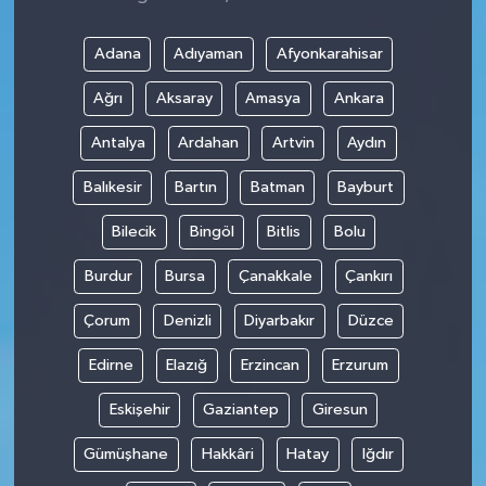
Adana
Adıyaman
Afyonkarahisar
Ağrı
Aksaray
Amasya
Ankara
Antalya
Ardahan
Artvin
Aydın
Balıkesir
Bartın
Batman
Bayburt
Bilecik
Bingöl
Bitlis
Bolu
Burdur
Bursa
Çanakkale
Çankırı
Çorum
Denizli
Diyarbakır
Düzce
Edirne
Elazığ
Erzincan
Erzurum
Eskişehir
Gaziantep
Giresun
Gümüşhane
Hakkâri
Hatay
Iğdır