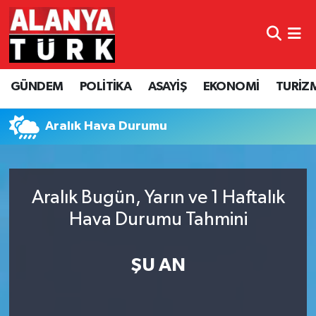
GÜNDEM
Nöbetçi Eczaneler
GÜNDEM
POLİTİKA
ASAYİŞ
EKONOMİ
TURİZ
POLİTİKA
Hava Durumu
ASAYİŞ
Namaz Vakitleri
Aralık Hava Durumu
EKONOMİ
Trafik Durumu
Aralık Bugün, Yarın ve 1 Haftalık
TURİZM
Süper Lig Puan Durumu ve Fikstür
Hava Durumu Tahmini
SPOR
Tüm Manşetler
ŞU AN
ÇEVRE
Son Dakika Haberleri
KÜLTÜR SANAT
Haber Arşivi