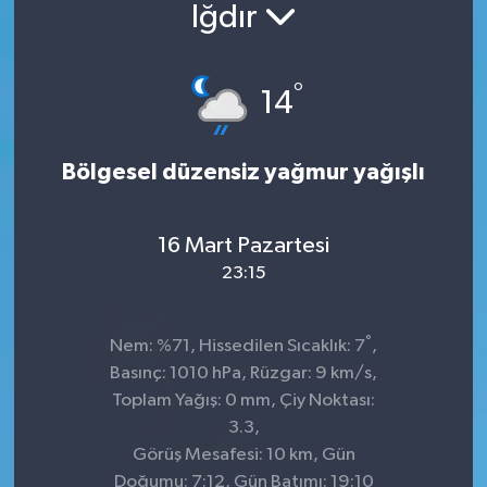
Iğdır
°
14
Bölgesel düzensiz yağmur yağışlı
16 Mart Pazartesi
23:15
°
Nem: %71, Hissedilen Sıcaklık: 7
,
Basınç: 1010 hPa, Rüzgar: 9 km/s,
Toplam Yağış: 0 mm, Çiy Noktası:
3.3,
Görüş Mesafesi: 10 km, Gün
Doğumu: 7:12, Gün Batımı: 19:10