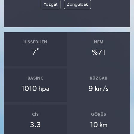
Yozgat
Zonguldak
HISSEDILEN
NEM
°
7
%71
BASINÇ
RÜZGAR
1010
9
hpa
km/s
ÇIY
GÖRÜŞ
3.3
10
km