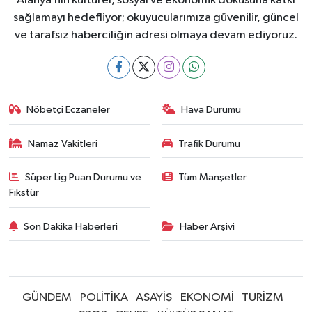
Alanya’nın kültürel, sosyal ve ekonomik dokusuna katkı
sağlamayı hedefliyor; okuyucularımıza güvenilir, güncel
ve tarafsız haberciliğin adresi olmaya devam ediyoruz.
Nöbetçi Eczaneler
Hava Durumu
Namaz Vakitleri
Trafik Durumu
Süper Lig Puan Durumu ve
Tüm Manşetler
Fikstür
Son Dakika Haberleri
Haber Arşivi
GÜNDEM
POLİTİKA
ASAYİŞ
EKONOMİ
TURİZM