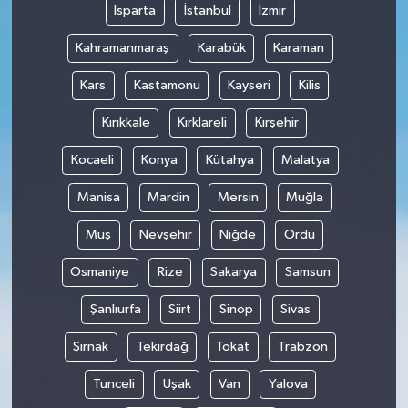
Isparta
İstanbul
İzmir
Kahramanmaraş
Karabük
Karaman
Kars
Kastamonu
Kayseri
Kilis
Kırıkkale
Kırklareli
Kırşehir
Kocaeli
Konya
Kütahya
Malatya
Manisa
Mardin
Mersin
Muğla
Muş
Nevşehir
Niğde
Ordu
Osmaniye
Rize
Sakarya
Samsun
Şanlıurfa
Siirt
Sinop
Sivas
Şırnak
Tekirdağ
Tokat
Trabzon
Tunceli
Uşak
Van
Yalova