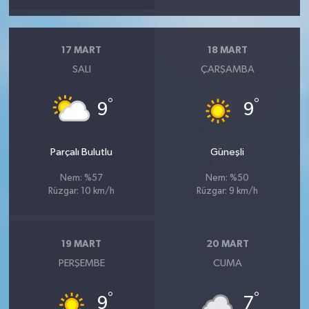
17 MART
18 MART
SALI
ÇARŞAMBA
°
°
9
9
Parçalı Bulutlu
Güneşli
Nem: %57
Nem: %50
Rüzgar: 10 km/h
Rüzgar: 9 km/h
19 MART
20 MART
PERŞEMBE
CUMA
°
°
9
7