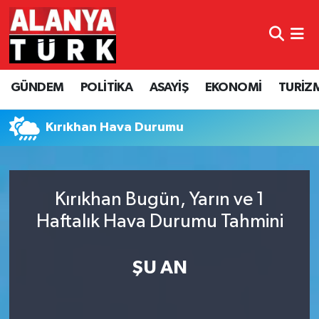
GÜNDEM
Nöbetçi Eczaneler
GÜNDEM
POLİTİKA
ASAYİŞ
EKONOMİ
TURİZ
POLİTİKA
Hava Durumu
ASAYİŞ
Namaz Vakitleri
Kırıkhan Hava Durumu
EKONOMİ
Trafik Durumu
Kırıkhan Bugün, Yarın ve 1
TURİZM
Süper Lig Puan Durumu ve Fikstür
Haftalık Hava Durumu Tahmini
SPOR
Tüm Manşetler
ŞU AN
ÇEVRE
Son Dakika Haberleri
KÜLTÜR SANAT
Haber Arşivi