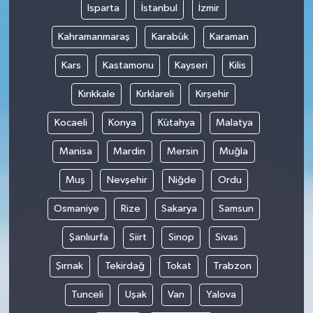
Isparta
İstanbul
İzmir
Kahramanmaraş
Karabük
Karaman
Kars
Kastamonu
Kayseri
Kilis
Kırıkkale
Kırklareli
Kırşehir
Kocaeli
Konya
Kütahya
Malatya
Manisa
Mardin
Mersin
Muğla
Muş
Nevşehir
Niğde
Ordu
Osmaniye
Rize
Sakarya
Samsun
Şanlıurfa
Siirt
Sinop
Sivas
Şırnak
Tekirdağ
Tokat
Trabzon
Tunceli
Uşak
Van
Yalova