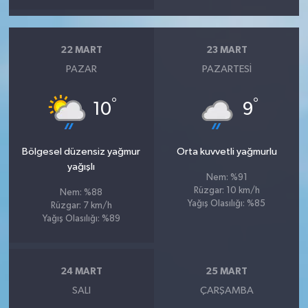
22 MART
23 MART
PAZAR
PAZARTESI
°
°
10
9
Bölgesel düzensiz yağmur
Orta kuvvetli yağmurlu
yağışlı
Nem: %91
Rüzgar: 10 km/h
Nem: %88
Yağış Olasılığı: %85
Rüzgar: 7 km/h
Yağış Olasılığı: %89
24 MART
25 MART
SALI
ÇARŞAMBA