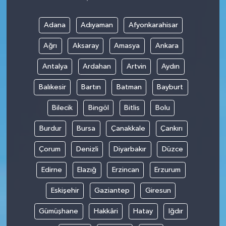
Adana
Adıyaman
Afyonkarahisar
Ağrı
Aksaray
Amasya
Ankara
Antalya
Ardahan
Artvin
Aydın
Balıkesir
Bartın
Batman
Bayburt
Bilecik
Bingöl
Bitlis
Bolu
Burdur
Bursa
Çanakkale
Çankırı
Çorum
Denizli
Diyarbakır
Düzce
Edirne
Elazığ
Erzincan
Erzurum
Eskişehir
Gaziantep
Giresun
Gümüşhane
Hakkâri
Hatay
Iğdır