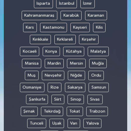
Isparta
İstanbul
İzmir
Kahramanmaraş
Karabük
Karaman
Kars
Kastamonu
Kayseri
Kilis
Kırıkkale
Kırklareli
Kırşehir
Kocaeli
Konya
Kütahya
Malatya
Manisa
Mardin
Mersin
Muğla
Muş
Nevşehir
Niğde
Ordu
Osmaniye
Rize
Sakarya
Samsun
Şanlıurfa
Siirt
Sinop
Sivas
Şırnak
Tekirdağ
Tokat
Trabzon
Tunceli
Uşak
Van
Yalova