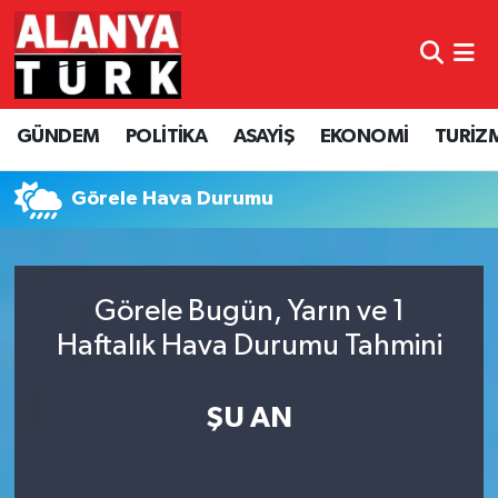
GÜNDEM
Nöbetçi Eczaneler
GÜNDEM
POLİTİKA
ASAYİŞ
EKONOMİ
TURİZ
POLİTİKA
Hava Durumu
ASAYİŞ
Namaz Vakitleri
Görele Hava Durumu
EKONOMİ
Trafik Durumu
Görele Bugün, Yarın ve 1
TURİZM
Süper Lig Puan Durumu ve Fikstür
Haftalık Hava Durumu Tahmini
SPOR
Tüm Manşetler
ŞU AN
ÇEVRE
Son Dakika Haberleri
KÜLTÜR SANAT
Haber Arşivi