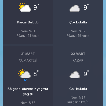
°
°
9
9
Parçalı Bulutlu
Çok bulutlu
Nem: %81
Nem: %82
Rüzgar: 13 km/h
Rüzgar: 19 km/h
21 MART
22 MART
CUMARTESI
PAZAR
°
°
8
9
Bölgesel düzensiz yağmur
Çok bulutlu
yağışlı
Nem: %87
Rüzgar: 6 km/h
Nem: %87