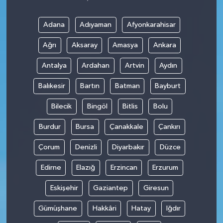
Adana
Adıyaman
Afyonkarahisar
Ağrı
Aksaray
Amasya
Ankara
Antalya
Ardahan
Artvin
Aydın
Balıkesir
Bartın
Batman
Bayburt
Bilecik
Bingöl
Bitlis
Bolu
Burdur
Bursa
Çanakkale
Çankırı
Çorum
Denizli
Diyarbakır
Düzce
Edirne
Elazığ
Erzincan
Erzurum
Eskişehir
Gaziantep
Giresun
Gümüşhane
Hakkâri
Hatay
Iğdır