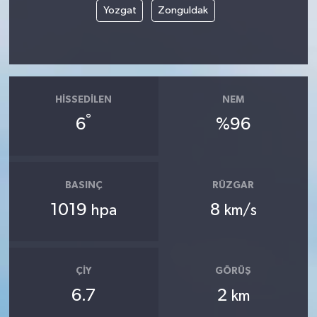
Yozgat
Zonguldak
HISSEDILEN
NEM
°
6
%96
BASINÇ
RÜZGAR
1019
8
hpa
km/s
ÇIY
GÖRÜŞ
6.7
2
km