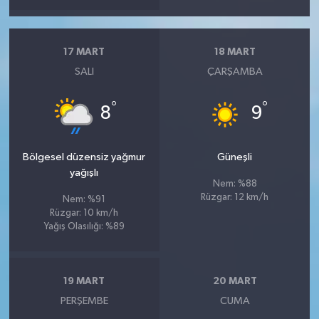
17 MART
18 MART
SALI
ÇARŞAMBA
°
°
8
9
Bölgesel düzensiz yağmur
Güneşli
yağışlı
Nem: %88
Rüzgar: 12 km/h
Nem: %91
Rüzgar: 10 km/h
Yağış Olasılığı: %89
19 MART
20 MART
PERŞEMBE
CUMA