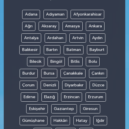
Adana
Adıyaman
Afyonkarahisar
Ağrı
Aksaray
Amasya
Ankara
Antalya
Ardahan
Artvin
Aydın
Balıkesir
Bartın
Batman
Bayburt
Bilecik
Bingöl
Bitlis
Bolu
Burdur
Bursa
Çanakkale
Çankırı
Çorum
Denizli
Diyarbakır
Düzce
Edirne
Elazığ
Erzincan
Erzurum
Eskişehir
Gaziantep
Giresun
Gümüşhane
Hakkâri
Hatay
Iğdır