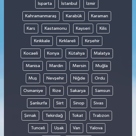
Isparta
İstanbul
İzmir
Kahramanmaraş
Karabük
Karaman
Kars
Kastamonu
Kayseri
Kilis
Kırıkkale
Kırklareli
Kırşehir
Kocaeli
Konya
Kütahya
Malatya
Manisa
Mardin
Mersin
Muğla
Muş
Nevşehir
Niğde
Ordu
Osmaniye
Rize
Sakarya
Samsun
Şanlıurfa
Siirt
Sinop
Sivas
Şırnak
Tekirdağ
Tokat
Trabzon
Tunceli
Uşak
Van
Yalova