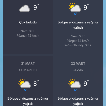
°
°
9
9
Çok bulutlu
Bölgesel düzensiz yağmur
yağışlı
Nem: %80
Rüzgar: 12 km/h
Nem: %85
Rüzgar: 14 km/h
Yağış Olasılığı: %82
21 MART
22 MART
CUMARTESI
PAZAR
°
°
8
9
Bölgesel düzensiz yağmur
Bölgesel düzensiz yağmur
yağışlı
yağışlı