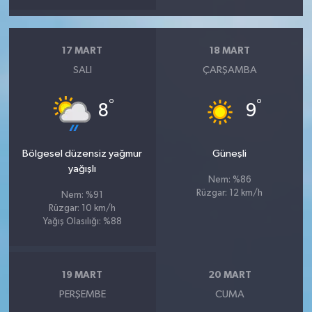
17 MART
18 MART
SALI
ÇARŞAMBA
°
°
8
9
Bölgesel düzensiz yağmur
Güneşli
yağışlı
Nem: %86
Rüzgar: 12 km/h
Nem: %91
Rüzgar: 10 km/h
Yağış Olasılığı: %88
19 MART
20 MART
PERŞEMBE
CUMA