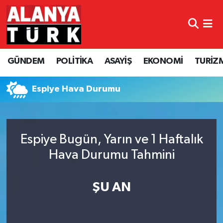
GÜNDEM
Nöbetçi Eczaneler
GÜNDEM
POLİTİKA
ASAYİŞ
EKONOMİ
TURİZ
POLİTİKA
Hava Durumu
ASAYİŞ
Namaz Vakitleri
Espiye Hava Durumu
EKONOMİ
Trafik Durumu
Espiye Bugün, Yarın ve 1 Haftalık
TURİZM
Süper Lig Puan Durumu ve Fikstür
Hava Durumu Tahmini
SPOR
Tüm Manşetler
ŞU AN
ÇEVRE
Son Dakika Haberleri
KÜLTÜR SANAT
Haber Arşivi