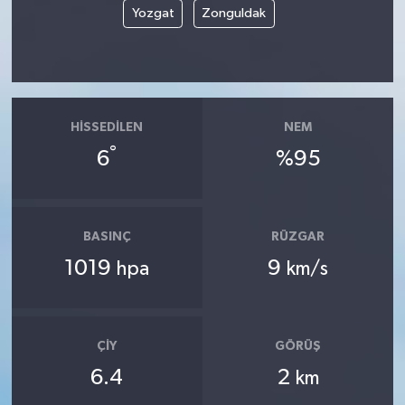
Yozgat
Zonguldak
HISSEDILEN
NEM
°
6
%95
BASINÇ
RÜZGAR
1019
9
hpa
km/s
ÇIY
GÖRÜŞ
6.4
2
km