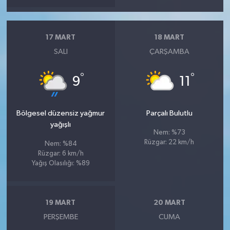
17 MART
18 MART
SALI
ÇARŞAMBA
°
°
9
11
Bölgesel düzensiz yağmur
Parçalı Bulutlu
yağışlı
Nem: %73
Rüzgar: 22 km/h
Nem: %84
Rüzgar: 6 km/h
Yağış Olasılığı: %89
19 MART
20 MART
PERŞEMBE
CUMA