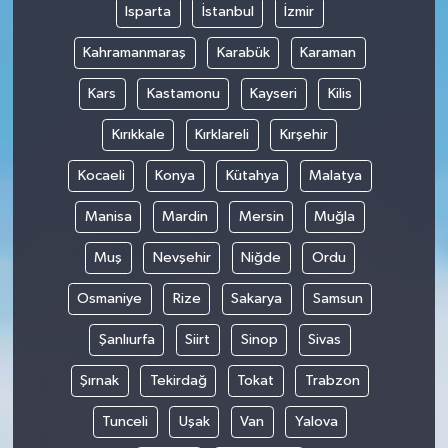
Isparta
İstanbul
İzmir
Kahramanmaraş
Karabük
Karaman
Kars
Kastamonu
Kayseri
Kilis
Kırıkkale
Kırklareli
Kırşehir
Kocaeli
Konya
Kütahya
Malatya
Manisa
Mardin
Mersin
Muğla
Muş
Nevşehir
Niğde
Ordu
Osmaniye
Rize
Sakarya
Samsun
Şanlıurfa
Siirt
Sinop
Sivas
Şırnak
Tekirdağ
Tokat
Trabzon
Tunceli
Uşak
Van
Yalova