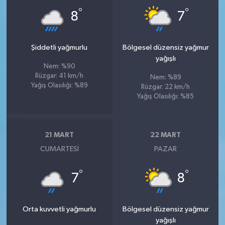
°
°
8
7
Şiddetli yağmurlu
Bölgesel düzensiz yağmur
yağışlı
Nem: %90
Rüzgar: 41 km/h
Nem: %89
Yağış Olasılığı: %89
Rüzgar: 22 km/h
Yağış Olasılığı: %85
21 MART
22 MART
CUMARTESI
PAZAR
°
°
7
8
Orta kuvvetli yağmurlu
Bölgesel düzensiz yağmur
yağışlı