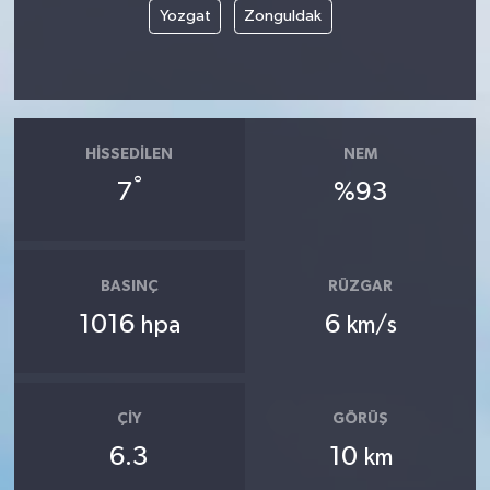
Yozgat
Zonguldak
HISSEDILEN
NEM
°
7
%93
BASINÇ
RÜZGAR
1016
6
hpa
km/s
ÇIY
GÖRÜŞ
6.3
10
km