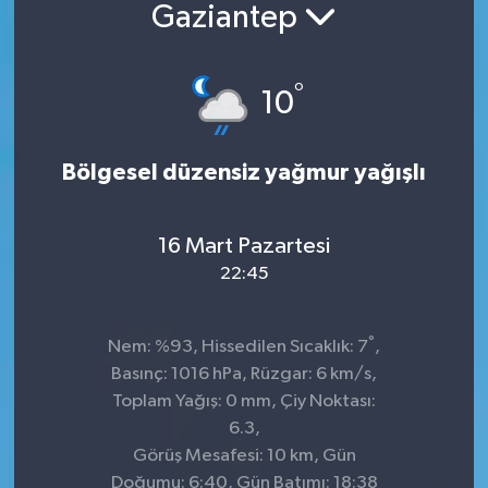
Gaziantep
°
10
Bölgesel düzensiz yağmur yağışlı
16 Mart Pazartesi
22:45
°
Nem: %93, Hissedilen Sıcaklık: 7
,
Basınç: 1016 hPa, Rüzgar: 6 km/s,
Toplam Yağış: 0 mm, Çiy Noktası:
6.3,
Görüş Mesafesi: 10 km, Gün
Doğumu: 6:40, Gün Batımı: 18:38