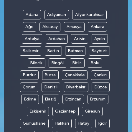
Adana
Adıyaman
Afyonkarahisar
Ağrı
Aksaray
Amasya
Ankara
Antalya
Ardahan
Artvin
Aydın
Balıkesir
Bartın
Batman
Bayburt
Bilecik
Bingöl
Bitlis
Bolu
Burdur
Bursa
Çanakkale
Çankırı
Çorum
Denizli
Diyarbakır
Düzce
Edirne
Elazığ
Erzincan
Erzurum
Eskişehir
Gaziantep
Giresun
Gümüşhane
Hakkâri
Hatay
Iğdır