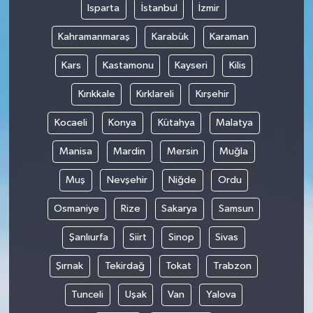
Isparta
İstanbul
İzmir
Kahramanmaraş
Karabük
Karaman
Kars
Kastamonu
Kayseri
Kilis
Kırıkkale
Kırklareli
Kırşehir
Kocaeli
Konya
Kütahya
Malatya
Manisa
Mardin
Mersin
Muğla
Muş
Nevşehir
Niğde
Ordu
Osmaniye
Rize
Sakarya
Samsun
Şanlıurfa
Siirt
Sinop
Sivas
Şırnak
Tekirdağ
Tokat
Trabzon
Tunceli
Uşak
Van
Yalova