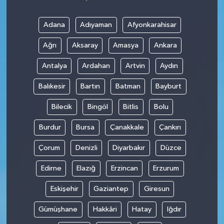
Adana
Adıyaman
Afyonkarahisar
Ağrı
Aksaray
Amasya
Ankara
Antalya
Ardahan
Artvin
Aydın
Balıkesir
Bartın
Batman
Bayburt
Bilecik
Bingöl
Bitlis
Bolu
Burdur
Bursa
Çanakkale
Çankırı
Çorum
Denizli
Diyarbakır
Düzce
Edirne
Elazığ
Erzincan
Erzurum
Eskişehir
Gaziantep
Giresun
Gümüşhane
Hakkâri
Hatay
Iğdır