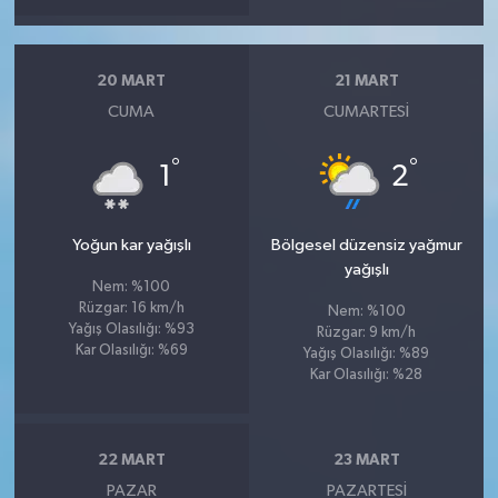
20 MART
21 MART
CUMA
CUMARTESI
°
°
1
2
Yoğun kar yağışlı
Bölgesel düzensiz yağmur
yağışlı
Nem: %100
Rüzgar: 16 km/h
Nem: %100
Yağış Olasılığı: %93
Rüzgar: 9 km/h
Kar Olasılığı: %69
Yağış Olasılığı: %89
Kar Olasılığı: %28
22 MART
23 MART
PAZAR
PAZARTESI