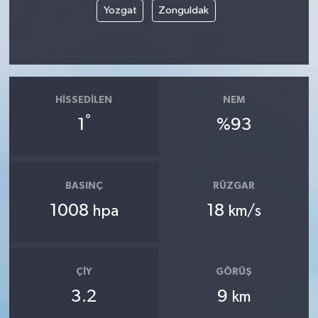
Yozgat
Zonguldak
HISSEDILEN
NEM
°
1
%93
BASINÇ
RÜZGAR
1008
18
hpa
km/s
ÇIY
GÖRÜŞ
3.2
9
km