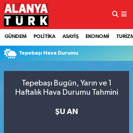
GÜNDEM
Nöbetçi Eczaneler
GÜNDEM
POLİTİKA
ASAYİŞ
EKONOMİ
TURİZ
POLİTİKA
Hava Durumu
ASAYİŞ
Namaz Vakitleri
Tepebaşı Hava Durumu
EKONOMİ
Trafik Durumu
Tepebaşı Bugün, Yarın ve 1
TURİZM
Süper Lig Puan Durumu ve Fikstür
Haftalık Hava Durumu Tahmini
SPOR
Tüm Manşetler
ŞU AN
ÇEVRE
Son Dakika Haberleri
KÜLTÜR SANAT
Haber Arşivi