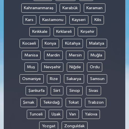
Kahramanmaraş
Karabük
Karaman
Kars
Kastamonu
Kayseri
Kilis
Kırıkkale
Kırklareli
Kırşehir
Kocaeli
Konya
Kütahya
Malatya
Manisa
Mardin
Mersin
Muğla
Muş
Nevşehir
Niğde
Ordu
Osmaniye
Rize
Sakarya
Samsun
Şanlıurfa
Siirt
Sinop
Sivas
Şırnak
Tekirdağ
Tokat
Trabzon
Tunceli
Uşak
Van
Yalova
Yozgat
Zonguldak