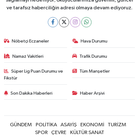
sağlamayı hedefliyor; okuyucularımıza güvenilir, güncel
ve tarafsız haberciliğin adresi olmaya devam ediyoruz.
Nöbetçi Eczaneler
Hava Durumu
Namaz Vakitleri
Trafik Durumu
Süper Lig Puan Durumu ve
Tüm Manşetler
Fikstür
Son Dakika Haberleri
Haber Arşivi
GÜNDEM
POLİTİKA
ASAYİŞ
EKONOMİ
TURİZM
SPOR
ÇEVRE
KÜLTÜR SANAT