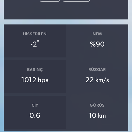
HISSEDILEN
NEM
°
-2
%90
BASINÇ
RÜZGAR
1012
22
hpa
km/s
ÇIY
GÖRÜŞ
0.6
10
km