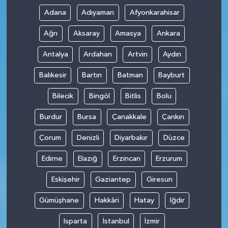
Adana
Adıyaman
Afyonkarahisar
Ağrı
Aksaray
Amasya
Ankara
Antalya
Ardahan
Artvin
Aydın
Balıkesir
Bartın
Batman
Bayburt
Bilecik
Bingöl
Bitlis
Bolu
Burdur
Bursa
Çanakkale
Çankırı
Çorum
Denizli
Diyarbakır
Düzce
Edirne
Elazığ
Erzincan
Erzurum
Eskişehir
Gaziantep
Giresun
Gümüşhane
Hakkâri
Hatay
Iğdır
Isparta
İstanbul
İzmir