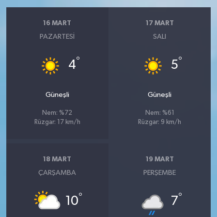
16 MART
17 MART
PAZARTESI
SALI
°
°
4
5
Güneşli
Güneşli
Nem: %72
Nem: %61
Rüzgar: 17 km/h
Rüzgar: 9 km/h
18 MART
19 MART
ÇARŞAMBA
PERŞEMBE
°
°
10
7