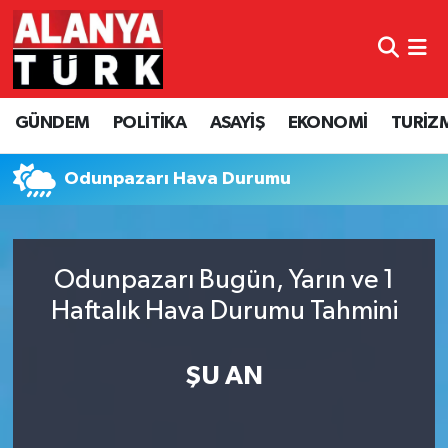
GÜNDEM
Nöbetçi Eczaneler
GÜNDEM
POLİTİKA
ASAYİŞ
EKONOMİ
TURİZ
POLİTİKA
Hava Durumu
ASAYİŞ
Namaz Vakitleri
Odunpazarı Hava Durumu
EKONOMİ
Trafik Durumu
Odunpazarı Bugün, Yarın ve 1
TURİZM
Süper Lig Puan Durumu ve Fikstür
Haftalık Hava Durumu Tahmini
SPOR
Tüm Manşetler
ŞU AN
ÇEVRE
Son Dakika Haberleri
KÜLTÜR SANAT
Haber Arşivi