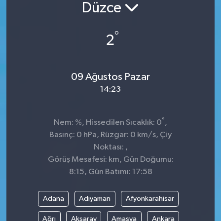
Düzce
°
2
09 Ağustos Pazar
14:23
°
Nem: %, Hissedilen Sıcaklık: 0
,
Basınç: 0 hPa, Rüzgar: 0 km/s, Çiy
Noktası: ,
Görüş Mesafesi: km, Gün Doğumu:
8:15, Gün Batımı: 17:58
Adana
Adıyaman
Afyonkarahisar
Ağrı
Aksaray
Amasya
Ankara