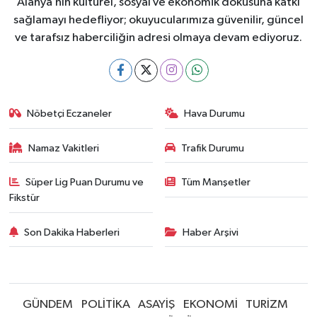
Alanya’nın kültürel, sosyal ve ekonomik dokusuna katkı
sağlamayı hedefliyor; okuyucularımıza güvenilir, güncel
ve tarafsız haberciliğin adresi olmaya devam ediyoruz.
Nöbetçi Eczaneler
Hava Durumu
Namaz Vakitleri
Trafik Durumu
Süper Lig Puan Durumu ve
Tüm Manşetler
Fikstür
Son Dakika Haberleri
Haber Arşivi
GÜNDEM
POLİTİKA
ASAYİŞ
EKONOMİ
TURİZM