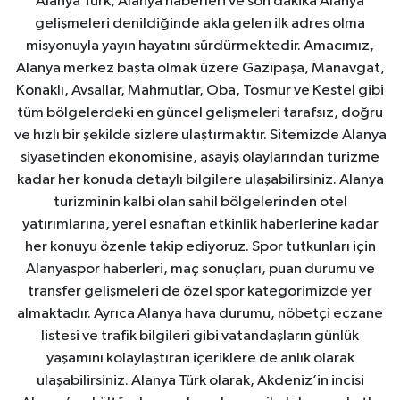
Alanya Türk, Alanya haberleri ve son dakika Alanya
gelişmeleri denildiğinde akla gelen ilk adres olma
misyonuyla yayın hayatını sürdürmektedir. Amacımız,
Alanya merkez başta olmak üzere Gazipaşa, Manavgat,
Konaklı, Avsallar, Mahmutlar, Oba, Tosmur ve Kestel gibi
tüm bölgelerdeki en güncel gelişmeleri tarafsız, doğru
ve hızlı bir şekilde sizlere ulaştırmaktır. Sitemizde Alanya
siyasetinden ekonomisine, asayiş olaylarından turizme
kadar her konuda detaylı bilgilere ulaşabilirsiniz. Alanya
turizminin kalbi olan sahil bölgelerinden otel
yatırımlarına, yerel esnaftan etkinlik haberlerine kadar
her konuyu özenle takip ediyoruz. Spor tutkunları için
Alanyaspor haberleri, maç sonuçları, puan durumu ve
transfer gelişmeleri de özel spor kategorimizde yer
almaktadır. Ayrıca Alanya hava durumu, nöbetçi eczane
listesi ve trafik bilgileri gibi vatandaşların günlük
yaşamını kolaylaştıran içeriklere de anlık olarak
ulaşabilirsiniz. Alanya Türk olarak, Akdeniz’in incisi