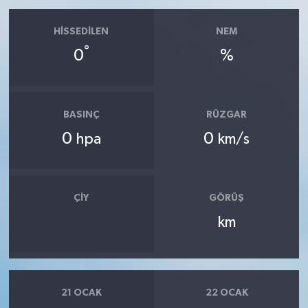
HISSEDILEN
NEM
°
0
%
BASINÇ
RÜZGAR
0
0
hpa
km/s
ÇIY
GÖRÜŞ
km
21 OCAK
22 OCAK