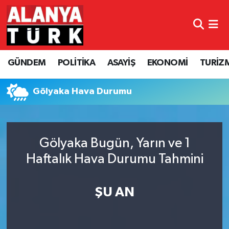
GÜNDEM
Nöbetçi Eczaneler
GÜNDEM
POLİTİKA
ASAYİŞ
EKONOMİ
TURİZ
POLİTİKA
Hava Durumu
ASAYİŞ
Namaz Vakitleri
Gölyaka Hava Durumu
EKONOMİ
Trafik Durumu
Gölyaka Bugün, Yarın ve 1
TURİZM
Süper Lig Puan Durumu ve Fikstür
Haftalık Hava Durumu Tahmini
SPOR
Tüm Manşetler
ŞU AN
ÇEVRE
Son Dakika Haberleri
KÜLTÜR SANAT
Haber Arşivi