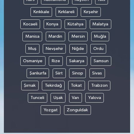
Kırıkkale
Kırklareli
Kırşehir
Kocaeli
Konya
Kütahya
Malatya
Manisa
Mardin
Mersin
Muğla
Muş
Nevşehir
Niğde
Ordu
Osmaniye
Rize
Sakarya
Samsun
Şanlıurfa
Siirt
Sinop
Sivas
Şırnak
Tekirdağ
Tokat
Trabzon
Tunceli
Uşak
Van
Yalova
Yozgat
Zonguldak