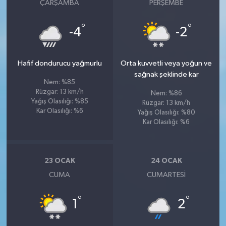
ÇARŞAMBA
PERŞEMBE
°
°
-4
-2
Hafif dondurucu yağmurlu
Orta kuvvetli veya yoğun ve
sağnak şeklinde kar
Nem: %85
Rüzgar: 13 km/h
Nem: %86
Yağış Olasılığı: %85
Rüzgar: 13 km/h
Kar Olasılığı: %6
Yağış Olasılığı: %80
Kar Olasılığı: %6
23 OCAK
24 OCAK
CUMA
CUMARTESI
°
°
1
2