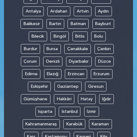
Antalya
Ardahan
Artvin
Aydın
Balıkesir
Bartın
Batman
Bayburt
Bilecik
Bingöl
Bitlis
Bolu
Burdur
Bursa
Çanakkale
Çankırı
Çorum
Denizli
Diyarbakır
Düzce
Edirne
Elazığ
Erzincan
Erzurum
Eskişehir
Gaziantep
Giresun
Gümüşhane
Hakkâri
Hatay
Iğdır
Isparta
İstanbul
İzmir
Kahramanmaraş
Karabük
Karaman
Kars
Kastamonu
Kayseri
Kilis