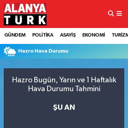
GÜNDEM
Nöbetçi Eczaneler
GÜNDEM
POLİTİKA
ASAYİŞ
EKONOMİ
TURİZ
POLİTİKA
Hava Durumu
ASAYİŞ
Namaz Vakitleri
Hazro Hava Durumu
EKONOMİ
Trafik Durumu
Hazro Bugün, Yarın ve 1 Haftalık
TURİZM
Süper Lig Puan Durumu ve Fikstür
Hava Durumu Tahmini
SPOR
Tüm Manşetler
ŞU AN
ÇEVRE
Son Dakika Haberleri
KÜLTÜR SANAT
Haber Arşivi