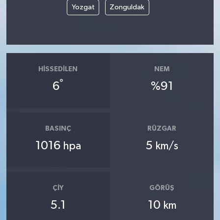
Yozgat
Zonguldak
HISSEDILEN
NEM
°
6
%91
BASINÇ
RÜZGAR
1016
5
hpa
km/s
ÇIY
GÖRÜŞ
5.1
10
km