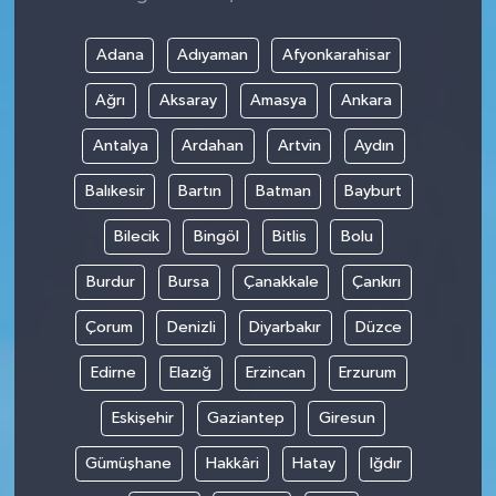
Adana
Adıyaman
Afyonkarahisar
Ağrı
Aksaray
Amasya
Ankara
Antalya
Ardahan
Artvin
Aydın
Balıkesir
Bartın
Batman
Bayburt
Bilecik
Bingöl
Bitlis
Bolu
Burdur
Bursa
Çanakkale
Çankırı
Çorum
Denizli
Diyarbakır
Düzce
Edirne
Elazığ
Erzincan
Erzurum
Eskişehir
Gaziantep
Giresun
Gümüşhane
Hakkâri
Hatay
Iğdır