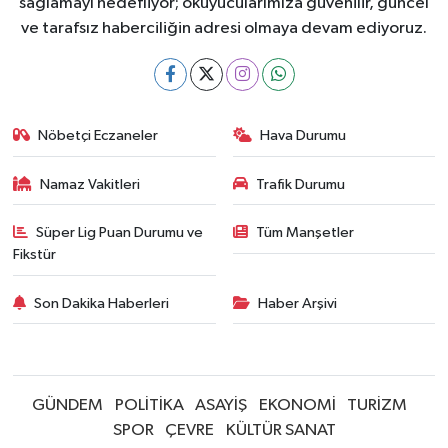
sağlamayı hedefliyor; okuyucularımıza güvenilir, güncel
ve tarafsız haberciliğin adresi olmaya devam ediyoruz.
Nöbetçi Eczaneler
Hava Durumu
Namaz Vakitleri
Trafik Durumu
Süper Lig Puan Durumu ve
Tüm Manşetler
Fikstür
Son Dakika Haberleri
Haber Arşivi
GÜNDEM
POLİTİKA
ASAYİŞ
EKONOMİ
TURİZM
SPOR
ÇEVRE
KÜLTÜR SANAT