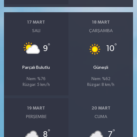
17 MART
18 MART
SALI
ÇARŞAMBA
°
°
9
10
Parçalı Bulutlu
Güneşli
Nem: %76
Nem: %62
Rüzgar: 5 km/h
Rüzgar: 8 km/h
19 MART
20 MART
PERŞEMBE
CUMA
°
°
8
7