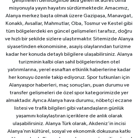
gelişmeleri denildiğinde akla gelen ilk adres olma
misyonuyla yayın hayatını sürdürmektedir. Amacımız,
Alanya merkez başta olmak üzere Gazipaşa, Manavgat,
Konaklı, Avsallar, Mahmutlar, Oba, Tosmur ve Kestel gibi
tüm bölgelerdeki en güncel gelişmeleri tarafsız, doğru
ve hızlı bir şekilde sizlere ulaştırmaktır. Sitemizde Alanya
siyasetinden ekonomisine, asayiş olaylarından turizme
kadar her konuda detaylı bilgilere ulaşabilirsiniz. Alanya
turizminin kalbi olan sahil bölgelerinden otel
yatırımlarına, yerel esnaftan etkinlik haberlerine kadar
her konuyu özenle takip ediyoruz. Spor tutkunları için
Alanyaspor haberleri, maç sonuçları, puan durumu ve
transfer gelişmeleri de özel spor kategorimizde yer
almaktadır. Ayrıca Alanya hava durumu, nöbetçi eczane
listesi ve trafik bilgileri gibi vatandaşların günlük
yaşamını kolaylaştıran içeriklere de anlık olarak
ulaşabilirsiniz. Alanya Türk olarak, Akdeniz’in incisi
Alanya’nın kültürel, sosyal ve ekonomik dokusuna katkı