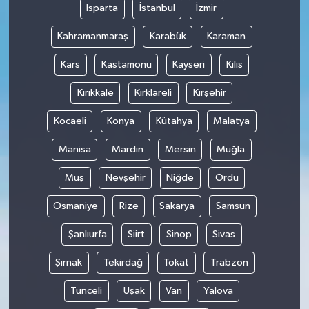
Isparta
İstanbul
İzmir
Kahramanmaraş
Karabük
Karaman
Kars
Kastamonu
Kayseri
Kilis
Kırıkkale
Kırklareli
Kırşehir
Kocaeli
Konya
Kütahya
Malatya
Manisa
Mardin
Mersin
Muğla
Muş
Nevşehir
Niğde
Ordu
Osmaniye
Rize
Sakarya
Samsun
Şanlıurfa
Siirt
Sinop
Sivas
Şırnak
Tekirdağ
Tokat
Trabzon
Tunceli
Uşak
Van
Yalova