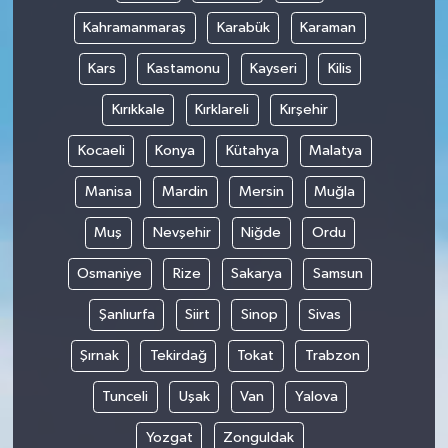
Kahramanmaraş
Karabük
Karaman
Kars
Kastamonu
Kayseri
Kilis
Kırıkkale
Kırklareli
Kırşehir
Kocaeli
Konya
Kütahya
Malatya
Manisa
Mardin
Mersin
Muğla
Muş
Nevşehir
Niğde
Ordu
Osmaniye
Rize
Sakarya
Samsun
Şanlıurfa
Siirt
Sinop
Sivas
Şırnak
Tekirdağ
Tokat
Trabzon
Tunceli
Uşak
Van
Yalova
Yozgat
Zonguldak