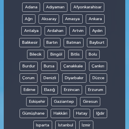
Adana
Adıyaman
Afyonkarahisar
Ağrı
Aksaray
Amasya
Ankara
Antalya
Ardahan
Artvin
Aydın
Balıkesir
Bartın
Batman
Bayburt
Bilecik
Bingöl
Bitlis
Bolu
Burdur
Bursa
Çanakkale
Çankırı
Çorum
Denizli
Diyarbakır
Düzce
Edirne
Elazığ
Erzincan
Erzurum
Eskişehir
Gaziantep
Giresun
Gümüşhane
Hakkâri
Hatay
Iğdır
Isparta
İstanbul
İzmir