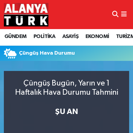
GÜNDEM
Nöbetçi Eczaneler
GÜNDEM
POLİTİKA
ASAYİŞ
EKONOMİ
TURİZ
POLİTİKA
Hava Durumu
ASAYİŞ
Namaz Vakitleri
Çüngüş Hava Durumu
EKONOMİ
Trafik Durumu
Çüngüş Bugün, Yarın ve 1
TURİZM
Süper Lig Puan Durumu ve Fikstür
Haftalık Hava Durumu Tahmini
SPOR
Tüm Manşetler
ŞU AN
ÇEVRE
Son Dakika Haberleri
KÜLTÜR SANAT
Haber Arşivi