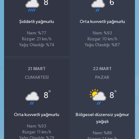
°
°
8
6
Şiddetli yağmurlu
Orta kuvvetli yağmurlu
Nem: %77
Nem: %93
Rüzgar: 21 km/h
Rüzgar: 10 km/h
Yağış Olasılığı: %74
Yağış Olasılığı: %87
21 MART
22 MART
CUMARTESI
PAZAR
°
°
8
8
Orta kuvvetli yağmurlu
Bölgesel düzensiz yağmur
yağışlı
Nem: %93
Rüzgar: 11 km/h
Nem: %86
Yağış Olasılığı: %79