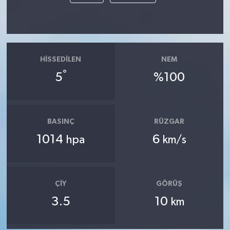
HISSEDILEN
NEM
°
5
%100
BASINÇ
RÜZGAR
1014
6
hpa
km/s
ÇIY
GÖRÜŞ
3.5
10
km