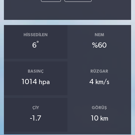
HISSEDILEN
NEM
°
6
%60
BASINÇ
RÜZGAR
1014
4
hpa
km/s
ÇIY
GÖRÜŞ
-1.7
10
km