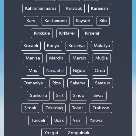
Kahramanmaraş
Karabük
Karaman
Kars
Kastamonu
Kayseri
Kilis
Kırıkkale
Kırklareli
Kırşehir
Kocaeli
Konya
Kütahya
Malatya
Manisa
Mardin
Mersin
Muğla
Muş
Nevşehir
Niğde
Ordu
Osmaniye
Rize
Sakarya
Samsun
Şanlıurfa
Siirt
Sinop
Sivas
Şırnak
Tekirdağ
Tokat
Trabzon
Tunceli
Uşak
Van
Yalova
Yozgat
Zonguldak