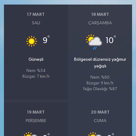
17 MART
18 MART
SALI
ÇARŞAMBA
°
°
9
10
Güneşli
Bölgesel düzensiz yağmur
yağışlı
Nem: %54
Rüzgar: 7 km/h
Nem: %60
Rüzgar: 9 km/h
Yağış Olasılığı: %87
19 MART
20 MART
PERŞEMBE
CUMA