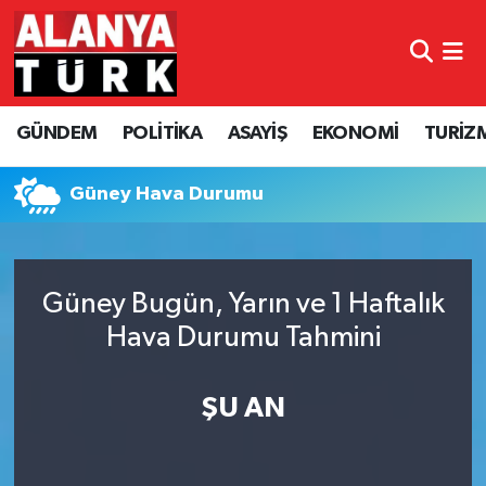
GÜNDEM
Nöbetçi Eczaneler
GÜNDEM
POLİTİKA
ASAYİŞ
EKONOMİ
TURİZ
POLİTİKA
Hava Durumu
ASAYİŞ
Namaz Vakitleri
Güney Hava Durumu
EKONOMİ
Trafik Durumu
Güney Bugün, Yarın ve 1 Haftalık
TURİZM
Süper Lig Puan Durumu ve Fikstür
Hava Durumu Tahmini
SPOR
Tüm Manşetler
ŞU AN
ÇEVRE
Son Dakika Haberleri
KÜLTÜR SANAT
Haber Arşivi