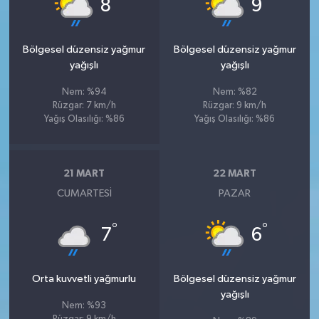
°
°
8
9
Bölgesel düzensiz yağmur
Bölgesel düzensiz yağmur
yağışlı
yağışlı
Nem: %94
Nem: %82
Rüzgar: 7 km/h
Rüzgar: 9 km/h
Yağış Olasılığı: %86
Yağış Olasılığı: %86
21 MART
22 MART
CUMARTESI
PAZAR
°
°
7
6
Orta kuvvetli yağmurlu
Bölgesel düzensiz yağmur
yağışlı
Nem: %93