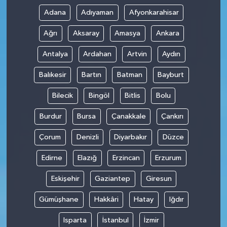
Adana
Adıyaman
Afyonkarahisar
Ağrı
Aksaray
Amasya
Ankara
Antalya
Ardahan
Artvin
Aydın
Balıkesir
Bartın
Batman
Bayburt
Bilecik
Bingöl
Bitlis
Bolu
Burdur
Bursa
Çanakkale
Çankırı
Çorum
Denizli
Diyarbakır
Düzce
Edirne
Elazığ
Erzincan
Erzurum
Eskişehir
Gaziantep
Giresun
Gümüşhane
Hakkâri
Hatay
Iğdır
Isparta
İstanbul
İzmir