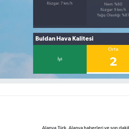
Rüzgar: 7 km/h
Nem: %60
Rüzgar: 9 km/h
Yağış Olasılığı: %8
Buldan Hava Kalitesi
Orta
2
İyi
Alanya Türk, Alanya haberleri ve son daki