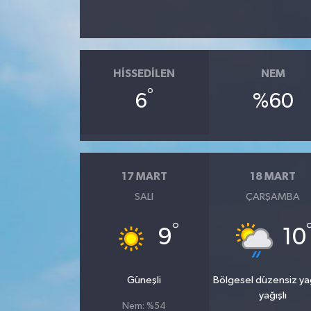
HISSEDILEN
NEM
°
6
%60
17 MART
18 MART
SALI
ÇARŞAMBA
°
9
10
Güneşli
Bölgesel düzensiz y
yağışlı
Nem: %54