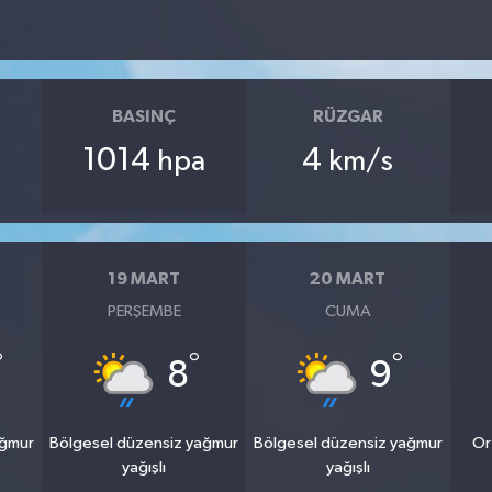
BASINÇ
RÜZGAR
1014
4
hpa
km/s
19 MART
20 MART
PERŞEMBE
CUMA
°
°
°
8
9
ağmur
Bölgesel düzensiz yağmur
Bölgesel düzensiz yağmur
Or
yağışlı
yağışlı