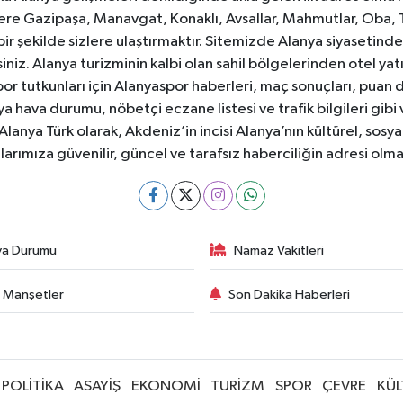
e Gazipaşa, Manavgat, Konaklı, Avsallar, Mahmutlar, Oba, 
 bir şekilde sizlere ulaştırmaktır. Sitemizde Alanya siyasetin
iniz. Alanya turizminin kalbi olan sahil bölgelerinden otel yat
or tutkunları için Alanyaspor haberleri, maç sonuçları, puan 
 hava durumu, nöbetçi eczane listesi ve trafik bilgileri gibi
z. Alanya Türk olarak, Akdeniz’in incisi Alanya’nın kültürel, s
larımıza güvenilir, güncel ve tarafsız haberciliğin adresi ol
va Durumu
Namaz Vakitleri
 Manşetler
Son Dakika Haberleri
POLİTİKA
ASAYİŞ
EKONOMİ
TURİZM
SPOR
ÇEVRE
KÜL