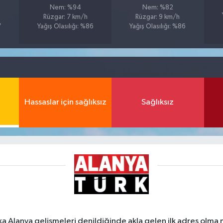
Nem: %94
Nem: %82
Rüzgar: 7 km/h
Rüzgar: 9 km/h
7
Yağış Olasılığı: %86
Yağış Olasılığı: %86
Hassaslar için sağlıksız
Sağlıksız
ka Alanya gelişmeleri denildiğinde akla gelen ilk adres olma