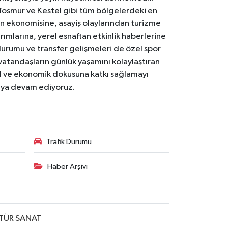
Tosmur ve Kestel gibi tüm bölgelerdeki en
den ekonomisine, asayiş olaylarından turizme
ırımlarına, yerel esnaftan etkinlik haberlerine
durumu ve transfer gelişmeleri de özel spor
 vatandaşların günlük yaşamını kolaylaştıran
osyal ve ekonomik dokusuna katkı sağlamayı
maya devam ediyoruz.
Trafik Durumu
Haber Arşivi
TÜR SANAT