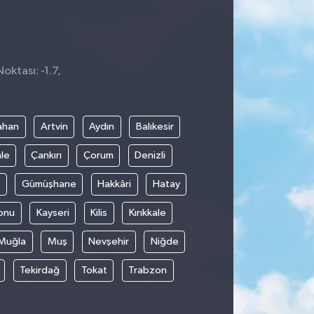
oktası: -1.7,
ahan
Artvin
Aydın
Balıkesir
le
Çankırı
Çorum
Denizli
Gümüşhane
Hakkâri
Hatay
onu
Kayseri
Kilis
Kırıkkale
Muğla
Muş
Nevşehir
Niğde
Tekirdağ
Tokat
Trabzon