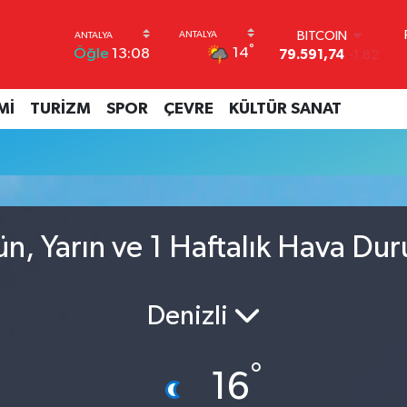
BITCOIN
°
14
Öğle
13:08
79.591,74
-1.82
DOLAR
45,43620
0.02
Mİ
TURİZM
SPOR
ÇEVRE
KÜLTÜR SANAT
EURO
53,38690
0.19
STERLİN
61,60380
0.18
G.ALTIN
6862,09000
0.19
BİST100
n, Yarın ve 1 Haftalık Hava Du
14.598,00
0
Denizli
°
16