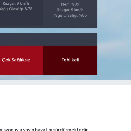
Rüzgar: 9 km/h
Nem: %89
Yağış Olasılığı: %78
Rüzgar: 9 km/h
Yağış Olasılığı: %86
Çok Sağlıksız
Tehlikeli
 misyonuyla yayın hayatını sürdürmektedir.