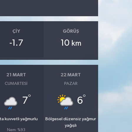
ÇIY
GÖRÜŞ
-1.7
10
km
21 MART
22 MART
CUMARTESI
PAZAR
°
°
7
6
ta kuvvetli yağmurlu
Bölgesel düzensiz yağmur
yağışlı
Nem: %93