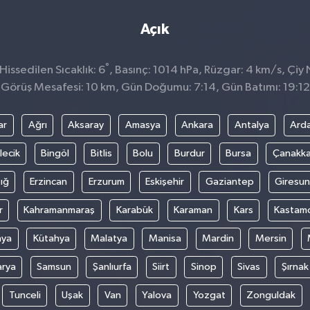
Açık
°
issedilen Sıcaklık: 6
, Basınç: 1014 hPa, Rüzgar: 4 km/s, Çiy N
Görüş Mesafesi: 10 km, Gün Doğumu: 7:14, Gün Batımı: 19:12
ar
Ağrı
Aksaray
Amasya
Ankara
Antalya
Ard
lecik
Bingöl
Bitlis
Bolu
Burdur
Bursa
Çanakka
ığ
Erzincan
Erzurum
Eskişehir
Gaziantep
Giresun
r
Kahramanmaraş
Karabük
Karaman
Kars
Kastam
nya
Kütahya
Malatya
Manisa
Mardin
Mersin
arya
Samsun
Şanlıurfa
Siirt
Sinop
Sivas
Şırnak
Tunceli
Uşak
Van
Yalova
Yozgat
Zonguldak