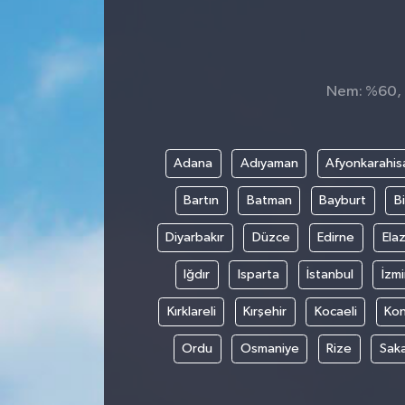
Nem: %60, H
Adana
Adıyaman
Afyonkarahis
Bartın
Batman
Bayburt
Bi
Diyarbakır
Düzce
Edirne
Elaz
Iğdır
Isparta
İstanbul
İzmi
Kırklareli
Kırşehir
Kocaeli
Ko
Ordu
Osmaniye
Rize
Sak