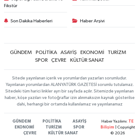
Fikstür
Son Dakika Haberleri
Haber Arşivi
GÜNDEM
POLİTİKA
ASAYİŞ
EKONOMİ
TURİZM
SPOR
ÇEVRE
KÜLTÜR SANAT
Sitede yayınlanan içerik ve yorumlardan yazarları sorumludur.
Yayınlanan yorumlardan ALANYATÜRK GAZETESİ sorumlu tutulamaz.
Sitedeki tüm harici linkler ayrı bir sayfada açılır. Sitemizde yayınlanan
haber, köşe yazıları ve fotoğraflar izin alınmaksızın kaynak gösterilse
dahi, herhangi bir ortamda kullanılamaz ve yayınlanamaz
GÜNDEM
POLİTİKA
ASAYİŞ
Haber Yazılımı:
TE
EKONOMİ
TURİZM
SPOR
Bilişim
| Copyright
ÇEVRE
KÜLTÜR SANAT
© 2026