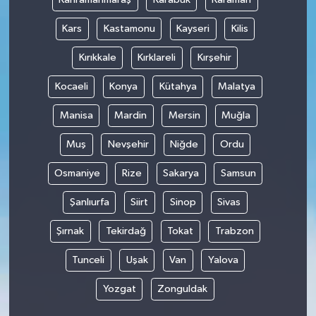
Kars
Kastamonu
Kayseri
Kilis
Kırıkkale
Kırklareli
Kırşehir
Kocaeli
Konya
Kütahya
Malatya
Manisa
Mardin
Mersin
Muğla
Muş
Nevşehir
Niğde
Ordu
Osmaniye
Rize
Sakarya
Samsun
Şanlıurfa
Siirt
Sinop
Sivas
Şırnak
Tekirdağ
Tokat
Trabzon
Tunceli
Uşak
Van
Yalova
Yozgat
Zonguldak