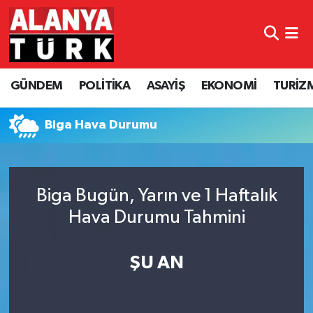
GÜNDEM
Nöbetçi Eczaneler
GÜNDEM
POLİTİKA
ASAYİŞ
EKONOMİ
TURİZ
POLİTİKA
Hava Durumu
ASAYİŞ
Namaz Vakitleri
Biga Hava Durumu
EKONOMİ
Trafik Durumu
Biga Bugün, Yarın ve 1 Haftalık
TURİZM
Süper Lig Puan Durumu ve Fikstür
Hava Durumu Tahmini
SPOR
Tüm Manşetler
ŞU AN
ÇEVRE
Son Dakika Haberleri
KÜLTÜR SANAT
Haber Arşivi