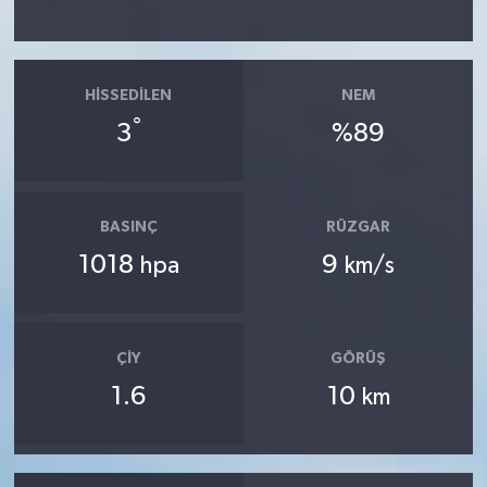
HISSEDILEN
NEM
°
3
%89
BASINÇ
RÜZGAR
1018
9
hpa
km/s
ÇIY
GÖRÜŞ
1.6
10
km