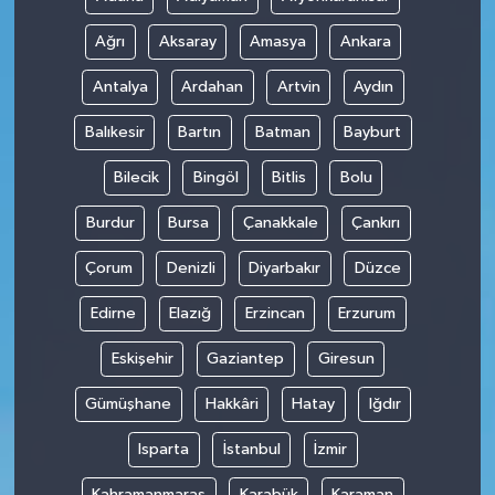
Ağrı
Aksaray
Amasya
Ankara
Antalya
Ardahan
Artvin
Aydın
Balıkesir
Bartın
Batman
Bayburt
Bilecik
Bingöl
Bitlis
Bolu
Burdur
Bursa
Çanakkale
Çankırı
Çorum
Denizli
Diyarbakır
Düzce
Edirne
Elazığ
Erzincan
Erzurum
Eskişehir
Gaziantep
Giresun
Gümüşhane
Hakkâri
Hatay
Iğdır
Isparta
İstanbul
İzmir
Kahramanmaraş
Karabük
Karaman