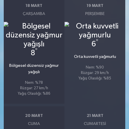
18 MART
19 MART
ÇARŞAMBA
PERŞEMBE
°
6
°
8
Orta kuvvetli yağmurlu
Bölgesel düzensiz yağmur
Nem: %90
yağışlı
Rüzgar: 29 km/h
Yağış Olasılığı: %85
Nem: %78
Rüzgar: 27 km/h
Yağış Olasılığı: %86
20 MART
21 MART
CUMA
CUMARTESI