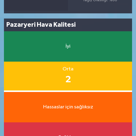
Yağış Olasılığı: %88
Pazaryeri Hava Kalitesi
İyi
Orta
2
Hassaslar için sağlıksız