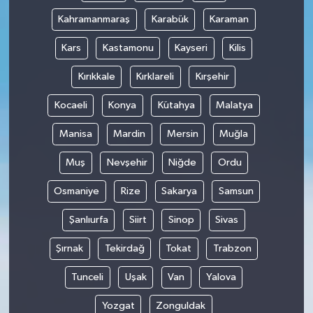
Kahramanmaraş
Karabük
Karaman
Kars
Kastamonu
Kayseri
Kilis
Kırıkkale
Kırklareli
Kırşehir
Kocaeli
Konya
Kütahya
Malatya
Manisa
Mardin
Mersin
Muğla
Muş
Nevşehir
Niğde
Ordu
Osmaniye
Rize
Sakarya
Samsun
Şanlıurfa
Siirt
Sinop
Sivas
Şırnak
Tekirdağ
Tokat
Trabzon
Tunceli
Uşak
Van
Yalova
Yozgat
Zonguldak