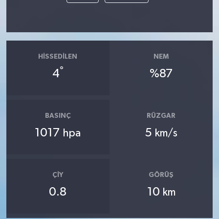
HISSEDILEN
NEM
°
4
%87
BASINÇ
RÜZGAR
1017
5
hpa
km/s
ÇIY
GÖRÜŞ
0.8
10
km