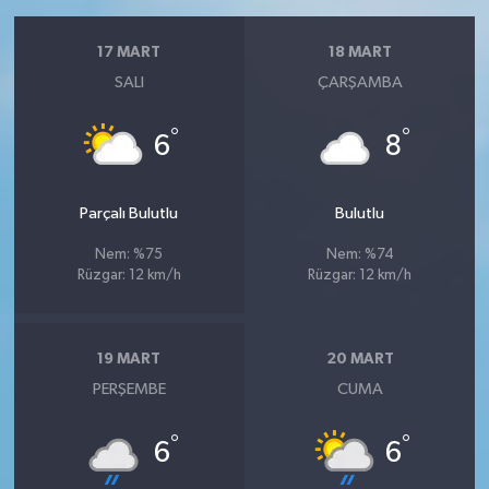
17 MART
18 MART
SALI
ÇARŞAMBA
°
°
6
8
Parçalı Bulutlu
Bulutlu
Nem: %75
Nem: %74
Rüzgar: 12 km/h
Rüzgar: 12 km/h
19 MART
20 MART
PERŞEMBE
CUMA
°
°
6
6