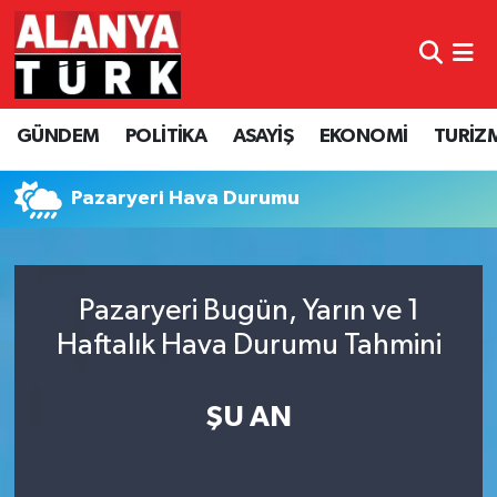
GÜNDEM
Nöbetçi Eczaneler
GÜNDEM
POLİTİKA
ASAYİŞ
EKONOMİ
TURİZ
POLİTİKA
Hava Durumu
ASAYİŞ
Namaz Vakitleri
Pazaryeri Hava Durumu
EKONOMİ
Trafik Durumu
Pazaryeri Bugün, Yarın ve 1
TURİZM
Süper Lig Puan Durumu ve Fikstür
Haftalık Hava Durumu Tahmini
SPOR
Tüm Manşetler
ŞU AN
ÇEVRE
Son Dakika Haberleri
KÜLTÜR SANAT
Haber Arşivi