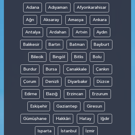
Adana
Adıyaman
Afyonkarahisar
Ağrı
Aksaray
Amasya
Ankara
Antalya
Ardahan
Artvin
Aydın
Balıkesir
Bartın
Batman
Bayburt
Bilecik
Bingöl
Bitlis
Bolu
Burdur
Bursa
Çanakkale
Çankırı
Çorum
Denizli
Diyarbakır
Düzce
Edirne
Elazığ
Erzincan
Erzurum
Eskişehir
Gaziantep
Giresun
Gümüşhane
Hakkâri
Hatay
Iğdır
Isparta
İstanbul
İzmir