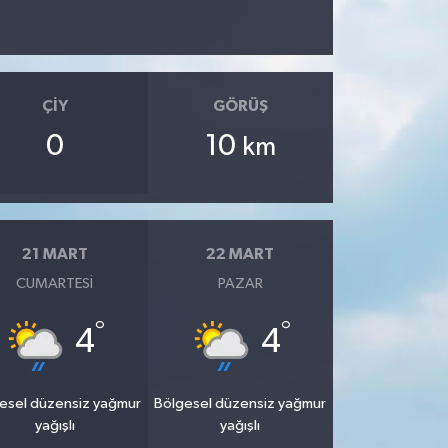
ÇIY
GÖRÜŞ
0
10
km
21 MART
22 MART
CUMARTESI
PAZAR
°
°
4
4
esel düzensiz yağmur
Bölgesel düzensiz yağmur
yağışlı
yağışlı