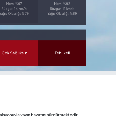
Nem: %97
Nem: %92
Rüzgar: 14 km/h
Rüzgar: 11 km/h
Yağış Olasılığı: %79
Yağış Olasılığı: %89
Çok Sağlıksız
Tehlikeli
 misyonuyla yayın hayatını sürdürmektedir.