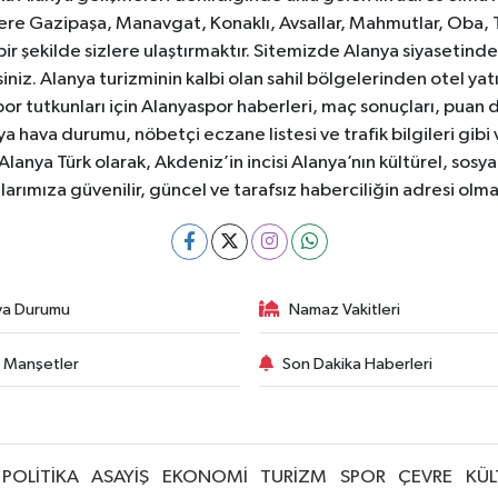
e Gazipaşa, Manavgat, Konaklı, Avsallar, Mahmutlar, Oba, 
 bir şekilde sizlere ulaştırmaktır. Sitemizde Alanya siyasetin
iniz. Alanya turizminin kalbi olan sahil bölgelerinden otel yat
or tutkunları için Alanyaspor haberleri, maç sonuçları, puan 
 hava durumu, nöbetçi eczane listesi ve trafik bilgileri gibi
z. Alanya Türk olarak, Akdeniz’in incisi Alanya’nın kültürel, s
larımıza güvenilir, güncel ve tarafsız haberciliğin adresi ol
va Durumu
Namaz Vakitleri
 Manşetler
Son Dakika Haberleri
POLİTİKA
ASAYİŞ
EKONOMİ
TURİZM
SPOR
ÇEVRE
KÜL