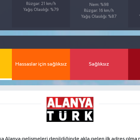
Rüzgar: 21 km/h
Nem: %98
Yağış Olasılığı: %79
Rüzgar: 16 km/h
Yağış Olasılığı: %87
Hassaslar için sağlıksız
Sağlıksız
ka Alanya gelişmeleri denildiğinde akla gelen ilk adres olma