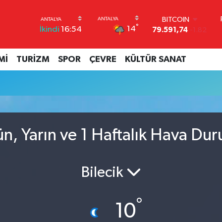
BITCOIN
°
14
İkindi
16:54
79.591,74
-1.82
DOLAR
45,43620
0.02
Mİ
TURİZM
SPOR
ÇEVRE
KÜLTÜR SANAT
EURO
53,38690
0.19
STERLİN
61,60380
0.18
G.ALTIN
6862,09000
0.19
BİST100
ün, Yarın ve 1 Haftalık Hava Du
14.598,00
0
Bilecik
°
10