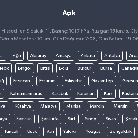
Açık
°
issedilen Sıcaklık: 1
, Basınç: 1017 hPa, Rüzgar: 15 km/s, Çiy
Görüş Mesafesi: 10 km, Gün Doğumu: 7:08, Gün Batımı: 19:0
ar
Ağrı
Aksaray
Amasya
Ankara
Antalya
Ard
lecik
Bingöl
Bitlis
Bolu
Burdur
Bursa
Çanakka
ığ
Erzincan
Erzurum
Eskişehir
Gaziantep
Giresun
r
Kahramanmaraş
Karabük
Karaman
Kars
Kastam
nya
Kütahya
Malatya
Manisa
Mardin
Mersin
arya
Samsun
Şanlıurfa
Siirt
Sinop
Sivas
Şırnak
Tunceli
Uşak
Van
Yalova
Yozgat
Zonguldak