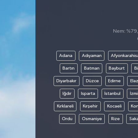
Nem: %79, H
Adana
Adıyaman
Afyonkarahis
Bartın
Batman
Bayburt
Bi
Diyarbakır
Düzce
Edirne
Elaz
Iğdır
Isparta
İstanbul
İzmi
Kırklareli
Kırşehir
Kocaeli
Ko
Ordu
Osmaniye
Rize
Sak