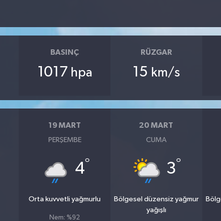
BASINÇ
RÜZGAR
1017
15
hpa
km/s
19 MART
20 MART
PERŞEMBE
CUMA
°
°
4
3
Orta kuvvetli yağmurlu
Bölgesel düzensiz yağmur
Bölg
yağışlı
Nem: %92