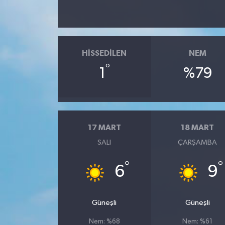
HISSEDILEN
NEM
°
1
%79
17 MART
18 MART
SALI
ÇARŞAMBA
°
°
6
9
Güneşli
Güneşli
Nem: %68
Nem: %61