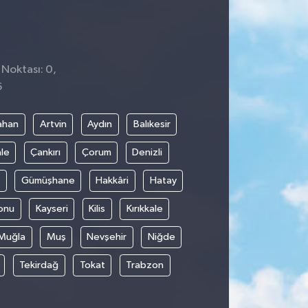
 Noktası: 0,
6
ahan
Artvin
Aydın
Balıkesir
le
Çankırı
Çorum
Denizli
Gümüşhane
Hakkâri
Hatay
onu
Kayseri
Kilis
Kırıkkale
Muğla
Muş
Nevşehir
Niğde
Tekirdağ
Tokat
Trabzon