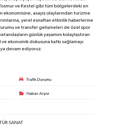
Tosmur ve Kestel gibi tüm bölgelerdeki en
den ekonomisine, asayiş olaylarından turizme
ırımlarına, yerel esnaftan etkinlik haberlerine
durumu ve transfer gelişmeleri de özel spor
 vatandaşların günlük yaşamını kolaylaştıran
osyal ve ekonomik dokusuna katkı sağlamayı
maya devam ediyoruz.
Trafik Durumu
Haber Arşivi
TÜR SANAT