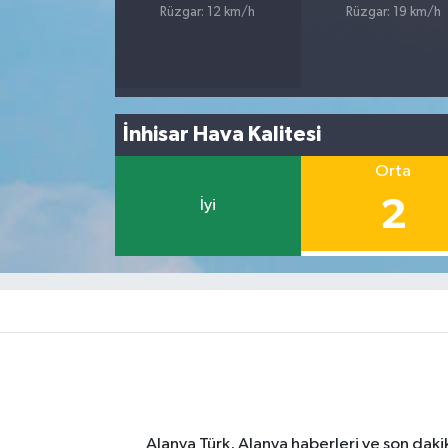
Rüzgar: 12 km/h
Rüzgar: 19 km/h
İnhisar Hava Kalitesi
Orta
2
İyi
Alanya Türk, Alanya haberleri ve son daki