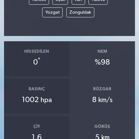
Yozgat
Zonguldak
HISSEDILEN
NEM
°
0
%98
BASINÇ
RÜZGAR
1002
8
hpa
km/s
ÇIY
GÖRÜŞ
1.6
5
km