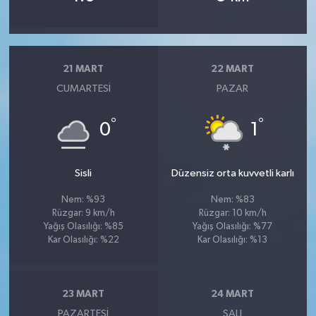
21 MART
22 MART
CUMARTESI
PAZAR
°
°
0
1
Sisli
Düzensiz orta kuvvetli karlı
Nem: %93
Nem: %83
Rüzgar: 9 km/h
Rüzgar: 10 km/h
Yağış Olasılığı: %85
Yağış Olasılığı: %77
Kar Olasılığı: %22
Kar Olasılığı: %13
23 MART
24 MART
PAZARTESI
SALI