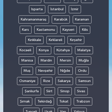
Isparta
İstanbul
İzmir
Kahramanmaraş
Karabük
Karaman
Kars
Kastamonu
Kayseri
Kilis
Kırıkkale
Kırklareli
Kırşehir
Kocaeli
Konya
Kütahya
Malatya
Manisa
Mardin
Mersin
Muğla
Muş
Nevşehir
Niğde
Ordu
Osmaniye
Rize
Sakarya
Samsun
Şanlıurfa
Siirt
Sinop
Sivas
Şırnak
Tekirdağ
Tokat
Trabzon
Tunceli
Uşak
Van
Yalova