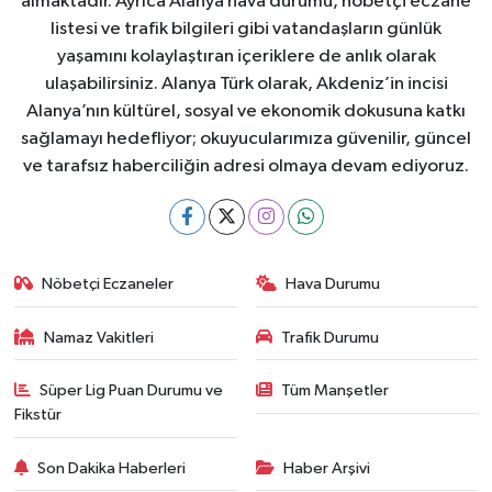
almaktadır. Ayrıca Alanya hava durumu, nöbetçi eczane
listesi ve trafik bilgileri gibi vatandaşların günlük
yaşamını kolaylaştıran içeriklere de anlık olarak
ulaşabilirsiniz. Alanya Türk olarak, Akdeniz’in incisi
Alanya’nın kültürel, sosyal ve ekonomik dokusuna katkı
sağlamayı hedefliyor; okuyucularımıza güvenilir, güncel
ve tarafsız haberciliğin adresi olmaya devam ediyoruz.
Nöbetçi Eczaneler
Hava Durumu
Namaz Vakitleri
Trafik Durumu
Süper Lig Puan Durumu ve
Tüm Manşetler
Fikstür
Son Dakika Haberleri
Haber Arşivi