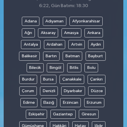
6:22, Gün Batımı: 18:30
Adana
Adıyaman
Afyonkarahisar
Ağrı
Aksaray
Amasya
Ankara
Antalya
Ardahan
Artvin
Aydın
Balıkesir
Bartın
Batman
Bayburt
Bilecik
Bingöl
Bitlis
Bolu
Burdur
Bursa
Çanakkale
Çankırı
Çorum
Denizli
Diyarbakır
Düzce
Edirne
Elazığ
Erzincan
Erzurum
Eskişehir
Gaziantep
Giresun
Gümüşhane
Hakkâri
Hatay
Iğdır