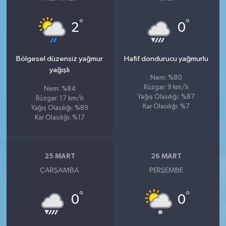
°
°
2
0
Bölgesel düzensiz yağmur
Hafif dondurucu yağmurlu
yağışlı
Nem: %80
Rüzgar: 9 km/h
Nem: %84
Yağış Olasılığı: %87
Rüzgar: 17 km/h
Kar Olasılığı: %7
Yağış Olasılığı: %89
Kar Olasılığı: %17
25 MART
26 MART
ÇARŞAMBA
PERŞEMBE
°
°
0
0