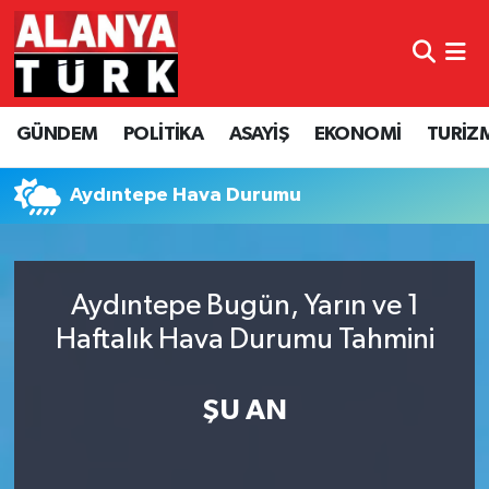
GÜNDEM
Nöbetçi Eczaneler
GÜNDEM
POLİTİKA
ASAYİŞ
EKONOMİ
TURİZ
POLİTİKA
Hava Durumu
ASAYİŞ
Namaz Vakitleri
Aydıntepe Hava Durumu
EKONOMİ
Trafik Durumu
Aydıntepe Bugün, Yarın ve 1
TURİZM
Süper Lig Puan Durumu ve Fikstür
Haftalık Hava Durumu Tahmini
SPOR
Tüm Manşetler
ŞU AN
ÇEVRE
Son Dakika Haberleri
KÜLTÜR SANAT
Haber Arşivi