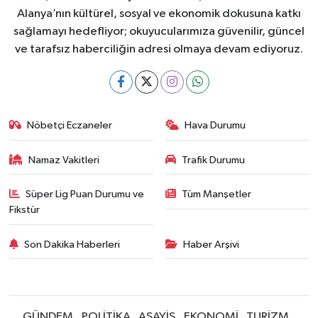
Alanya’nın kültürel, sosyal ve ekonomik dokusuna katkı
sağlamayı hedefliyor; okuyucularımıza güvenilir, güncel
ve tarafsız haberciliğin adresi olmaya devam ediyoruz.
Nöbetçi Eczaneler
Hava Durumu
Namaz Vakitleri
Trafik Durumu
Süper Lig Puan Durumu ve
Tüm Manşetler
Fikstür
Son Dakika Haberleri
Haber Arşivi
GÜNDEM
POLİTİKA
ASAYİŞ
EKONOMİ
TURİZM