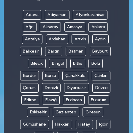
Adana
Adıyaman
Afyonkarahisar
Ağrı
Aksaray
Amasya
Ankara
Antalya
Ardahan
Artvin
Aydın
Balıkesir
Bartın
Batman
Bayburt
Bilecik
Bingöl
Bitlis
Bolu
Burdur
Bursa
Çanakkale
Çankırı
Çorum
Denizli
Diyarbakır
Düzce
Edirne
Elazığ
Erzincan
Erzurum
Eskişehir
Gaziantep
Giresun
Gümüşhane
Hakkâri
Hatay
Iğdır