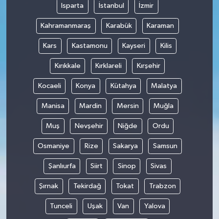
Isparta
İstanbul
İzmir
Kahramanmaraş
Karabük
Karaman
Kars
Kastamonu
Kayseri
Kilis
Kırıkkale
Kırklareli
Kırşehir
Kocaeli
Konya
Kütahya
Malatya
Manisa
Mardin
Mersin
Muğla
Muş
Nevşehir
Niğde
Ordu
Osmaniye
Rize
Sakarya
Samsun
Şanlıurfa
Siirt
Sinop
Sivas
Şırnak
Tekirdağ
Tokat
Trabzon
Tunceli
Uşak
Van
Yalova