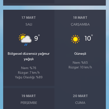
17 MART
18 MART
SALI
ÇARŞAMBA
°
°
9
10
Bölgesel düzensiz yağmur
Güneşli
yağışlı
Nem: %65
Rüzgar: 10 km/h
Nem: %76
Rüzgar: 7 km/h
Yağış Olasılığı: %89
19 MART
20 MART
PERŞEMBE
CUMA