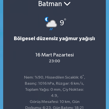
Batman
°
9
Bölgesel düzensiz yağmur yağışlı
16 Mart Pazartesi
23:00
°
Nem: %90, Hissedilen Sıcaklık: 6
,
Basınç: 1016 hPa, Rüzgar: 6 km/s,
Toplam Yağış: 0 mm, Çiy Noktası:
4.9,
Görüş Mesafesi: 10 km, Gün
Doğumu: 6:23, Gün Batımı: 18:21