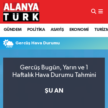
GÜNDEM
Nöbetçi Eczaneler
GÜNDEM
POLİTİKA
ASAYİŞ
EKONOMİ
TURİZ
POLİTİKA
Hava Durumu
ASAYİŞ
Namaz Vakitleri
Gercüş Hava Durumu
EKONOMİ
Trafik Durumu
Gercüş Bugün, Yarın ve 1
TURİZM
Süper Lig Puan Durumu ve Fikstür
Haftalık Hava Durumu Tahmini
SPOR
Tüm Manşetler
ŞU AN
ÇEVRE
Son Dakika Haberleri
KÜLTÜR SANAT
Haber Arşivi