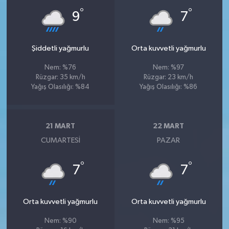
°
°
9
7
Şiddetli yağmurlu
Orta kuvvetli yağmurlu
Nem: %76
Nem: %97
Rüzgar: 35 km/h
Rüzgar: 23 km/h
Yağış Olasılığı: %84
Yağış Olasılığı: %86
21 MART
22 MART
CUMARTESI
PAZAR
°
°
7
7
Orta kuvvetli yağmurlu
Orta kuvvetli yağmurlu
Nem: %90
Nem: %95