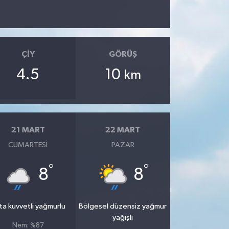
ÇIY
GÖRÜŞ
4.5
10
km
21 MART
22 MART
CUMARTESI
PAZAR
°
°
8
8
ta kuvvetli yağmurlu
Bölgesel düzensiz yağmur
yağışlı
Nem: %87