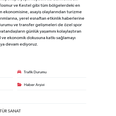
Tosmur ve Kestel gibi tüm bölgelerdeki en
den ekonomisine, asayiş olaylarından turizme
ırımlarına, yerel esnaftan etkinlik haberlerine
durumu ve transfer gelişmeleri de özel spor
 vatandaşların günlük yaşamını kolaylaştıran
osyal ve ekonomik dokusuna katkı sağlamayı
maya devam ediyoruz.
Trafik Durumu
Haber Arşivi
TÜR SANAT