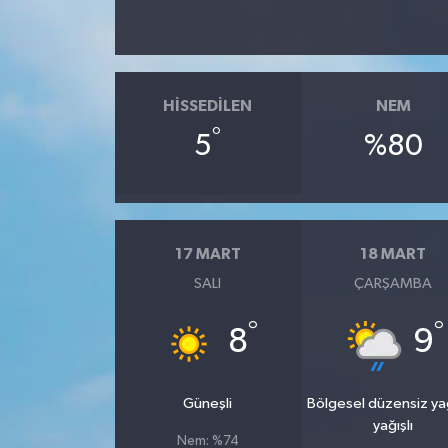
HISSEDILEN
NEM
°
5
%80
17 MART
18 MART
SALI
ÇARŞAMBA
°
°
8
9
Güneşli
Bölgesel düzensiz y
yağışlı
Nem: %74