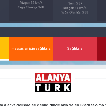
Rüzgar: 36 km/h
Nem: %87
Yağış Olasılığı: %81
Rüzgar: 34 km/h
3
Yağış Olasılığı: %88
Hassaslar için sağlıksız
Sağlıksız
ka Alanya gelişmeleri denildiğinde akla gelen ilk adres olma