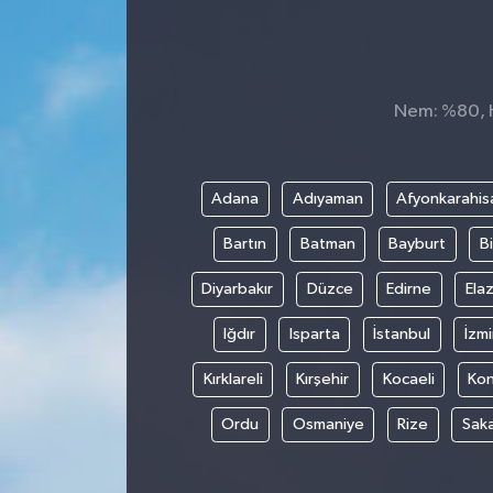
Nem: %80, Hi
Adana
Adıyaman
Afyonkarahis
Bartın
Batman
Bayburt
Bi
Diyarbakır
Düzce
Edirne
Elaz
Iğdır
Isparta
İstanbul
İzmi
Kırklareli
Kırşehir
Kocaeli
Ko
Ordu
Osmaniye
Rize
Sak