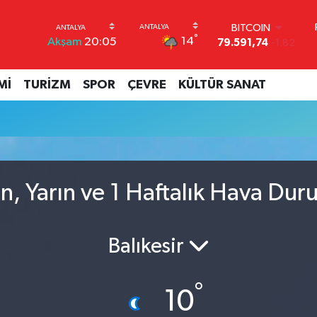
BITCOIN
°
14
Akşam
20:05
79.591,74
-1.82
DOLAR
45,43620
0.02
Mİ
TURİZM
SPOR
ÇEVRE
KÜLTÜR SANAT
EURO
53,38690
0.19
STERLİN
61,60380
0.18
G.ALTIN
6862,09000
0.19
BİST100
, Yarın ve 1 Haftalık Hava Du
14.598,00
0
Balıkesir
°
10