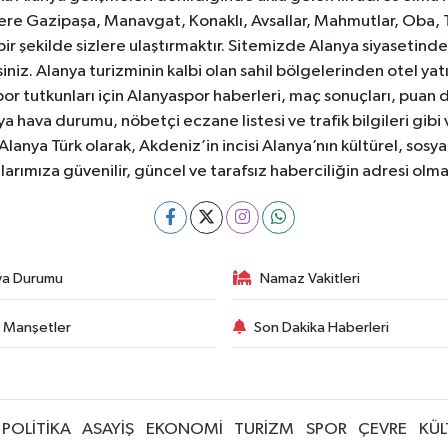
e Gazipaşa, Manavgat, Konaklı, Avsallar, Mahmutlar, Oba, 
 bir şekilde sizlere ulaştırmaktır. Sitemizde Alanya siyasetin
iniz. Alanya turizminin kalbi olan sahil bölgelerinden otel yat
or tutkunları için Alanyaspor haberleri, maç sonuçları, puan 
 hava durumu, nöbetçi eczane listesi ve trafik bilgileri gibi
z. Alanya Türk olarak, Akdeniz’in incisi Alanya’nın kültürel, s
larımıza güvenilir, güncel ve tarafsız haberciliğin adresi ol
va Durumu
Namaz Vakitleri
 Manşetler
Son Dakika Haberleri
POLİTİKA
ASAYİŞ
EKONOMİ
TURİZM
SPOR
ÇEVRE
KÜL