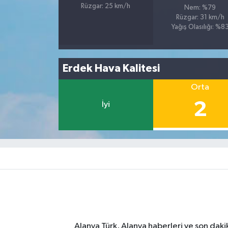
Rüzgar: 25 km/h
Nem: %79
Rüzgar: 31 km/h
Yağış Olasılığı: %8
Erdek Hava Kalitesi
Orta
2
İyi
Alanya Türk, Alanya haberleri ve son daki