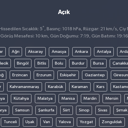
Açık
°
ssedilen Sıcaklık: 5
, Basınç: 1018 hPa, Rüzgar: 21 km/s, Çiy 
Görüş Mesafesi: 10 km, Gün Doğumu: 7:19, Gün Batımı: 19:16
ar
Ağrı
Aksaray
Amasya
Ankara
Antalya
Ard
lecik
Bingöl
Bitlis
Bolu
Burdur
Bursa
Çanakka
ığ
Erzincan
Erzurum
Eskişehir
Gaziantep
Giresun
r
Kahramanmaraş
Karabük
Karaman
Kars
Kastam
nya
Kütahya
Malatya
Manisa
Mardin
Mersin
arya
Samsun
Şanlıurfa
Siirt
Sinop
Sivas
Şırnak
Tunceli
Uşak
Van
Yalova
Yozgat
Zonguldak