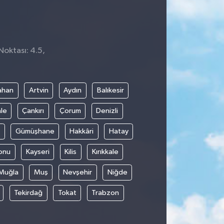
Noktası: 4.5,
ahan
Artvin
Aydın
Balıkesir
le
Çankırı
Çorum
Denizli
Gümüşhane
Hakkâri
Hatay
onu
Kayseri
Kilis
Kırıkkale
Muğla
Muş
Nevşehir
Niğde
Tekirdağ
Tokat
Trabzon