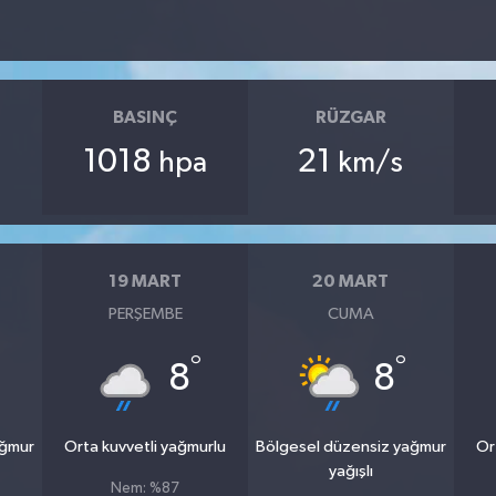
BASINÇ
RÜZGAR
1018
21
hpa
km/s
19 MART
20 MART
PERŞEMBE
CUMA
°
°
8
8
ağmur
Orta kuvvetli yağmurlu
Bölgesel düzensiz yağmur
Or
yağışlı
Nem: %87