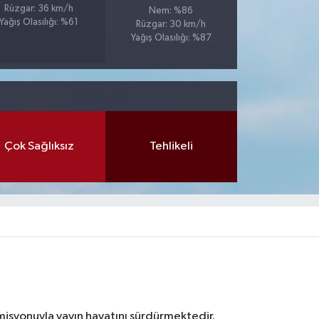
Rüzgar: 36 km/h
Nem: %86
Yağış Olasılığı: %61
Rüzgar: 30 km/h
Yağış Olasılığı: %87
Çok Sağlıksız
Tehlikeli
 misyonuyla yayın hayatını sürdürmektedir.