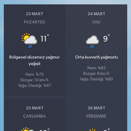
23 MART
24 MART
PAZARTESI
SALI
°
°
11
9
Bölgesel düzensiz yağmur
Orta kuvvetli yağmurlu
yağışlı
Nem: %85
Rüzgar: 8 km/h
Nem: %75
Yağış Olasılığı: %89
Rüzgar: 10 km/h
Yağış Olasılığı: %87
25 MART
26 MART
ÇARŞAMBA
PERŞEMBE