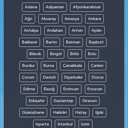
Adana
Adıyaman
Afyonkarahisar
Ağrı
Aksaray
Amasya
Ankara
Antalya
Ardahan
Artvin
Aydın
Balıkesir
Bartın
Batman
Bayburt
Bilecik
Bingöl
Bitlis
Bolu
Burdur
Bursa
Çanakkale
Çankırı
Çorum
Denizli
Diyarbakır
Düzce
Edirne
Elazığ
Erzincan
Erzurum
Eskişehir
Gaziantep
Giresun
Gümüşhane
Hakkâri
Hatay
Iğdır
Isparta
İstanbul
İzmir