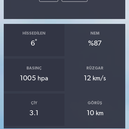
HISSEDILEN
NEM
°
6
%87
BASINÇ
RÜZGAR
1005
12
hpa
km/s
ÇIY
GÖRÜŞ
3.1
10
km