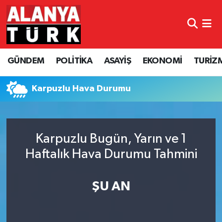
GÜNDEM
Nöbetçi Eczaneler
GÜNDEM
POLİTİKA
ASAYİŞ
EKONOMİ
TURİZ
POLİTİKA
Hava Durumu
ASAYİŞ
Namaz Vakitleri
Karpuzlu Hava Durumu
EKONOMİ
Trafik Durumu
Karpuzlu Bugün, Yarın ve 1
TURİZM
Süper Lig Puan Durumu ve Fikstür
Haftalık Hava Durumu Tahmini
SPOR
Tüm Manşetler
ŞU AN
ÇEVRE
Son Dakika Haberleri
KÜLTÜR SANAT
Haber Arşivi