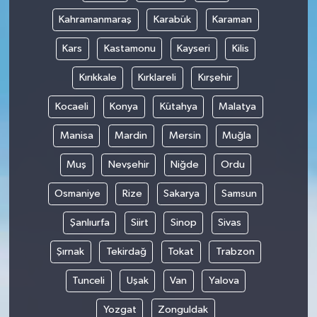
Kahramanmaraş
Karabük
Karaman
Kars
Kastamonu
Kayseri
Kilis
Kırıkkale
Kırklareli
Kırşehir
Kocaeli
Konya
Kütahya
Malatya
Manisa
Mardin
Mersin
Muğla
Muş
Nevşehir
Niğde
Ordu
Osmaniye
Rize
Sakarya
Samsun
Şanlıurfa
Siirt
Sinop
Sivas
Şırnak
Tekirdağ
Tokat
Trabzon
Tunceli
Uşak
Van
Yalova
Yozgat
Zonguldak